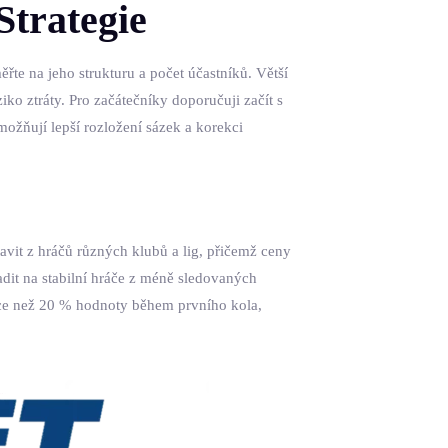
Strategie
ěřte na jeho strukturu a počet účastníků. Větší
iko ztráty. Pro začátečníky doporučuji začít s
možňují lepší rozložení sázek a korekci
tavit z hráčů různých klubů a lig, přičemž ceny
adit na stabilní hráče z méně sledovaných
 více než 20 % hodnoty během prvního kola,