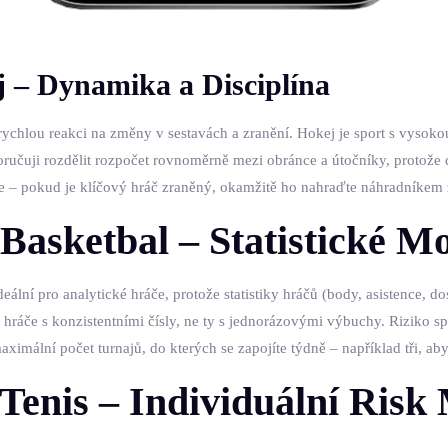
 – Dynamika a Disciplína
rychlou reakci na změny v sestavách a zranění. Hokej je sport s vysoko
oručuji rozdělit rozpočet rovnoměrně mezi obránce a útočníky, protože d
e – pokud je klíčový hráč zraněný, okamžitě ho nahraďte náhradníkem z 
Basketbal – Statistické M
eální pro analytické hráče, protože statistiky hráčů (body, asistence, d
hráče s konzistentními čísly, ne ty s jednorázovými výbuchy. Riziko sp
ximální počet turnajů, do kterých se zapojíte týdně – například tři, abys
Tenis – Individuální Ris