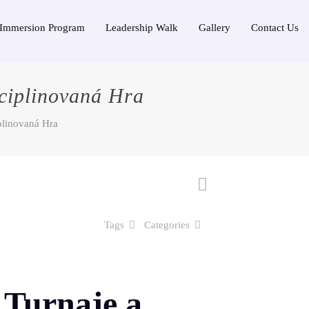
Immersion Program
Leadership Walk
Gallery
Contact Us
sciplinovaná Hra
plinovaná Hra
Tags
Categories
 Turnaje a