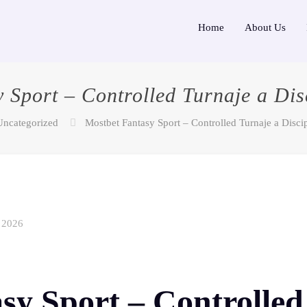
Home
About Us
 Sport – Controlled Turnaje a Di
Uncategorized
Mostbet Fantasy Sport – Controlled Turnaje a Disci
 2026
sy Sport – Controlled