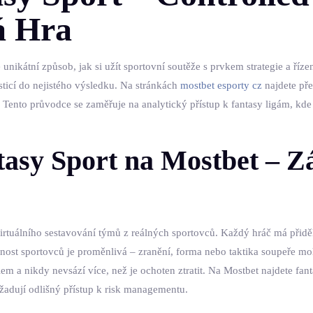
á Hra
unikátní způsob, jak si užít sportovní soutěže s prvkem strategie a řízen
sticí do nejistého výsledku. Na stránkách
mostbet esporty cz
najdete pře
Tento průvodce se zaměřuje na analytický přístup k fantasy ligám, kde
asy Sport na Mostbet – Z
virtuálního sestavování týmů z reálných sportovců. Každý hráč má přidě
nnost sportovců je proměnlivá – zranění, forma nebo taktika soupeře mo
 a nikdy nevsází více, než je ochoten ztratit. Na Mostbet najdete fantas
žadují odlišný přístup k risk managementu.