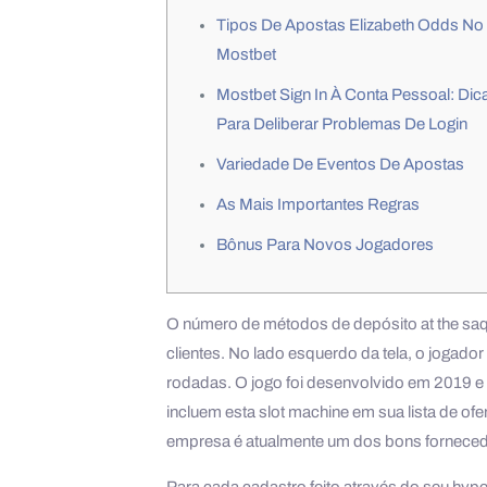
Tipos De Apostas Elizabeth Odds No
Mostbet
Mostbet Sign In À Conta Pessoal: Dic
Para Deliberar Problemas De Login
Variedade De Eventos De Apostas
As Mais Importantes Regras
Bônus Para Novos Jogadores
O número de métodos de depósito at the saq
clientes. No lado esquerdo da tela, o jogador
rodadas. O jogo foi desenvolvido em 2019 e 
incluem esta slot machine em sua lista de of
empresa é atualmente um dos bons fornecedo