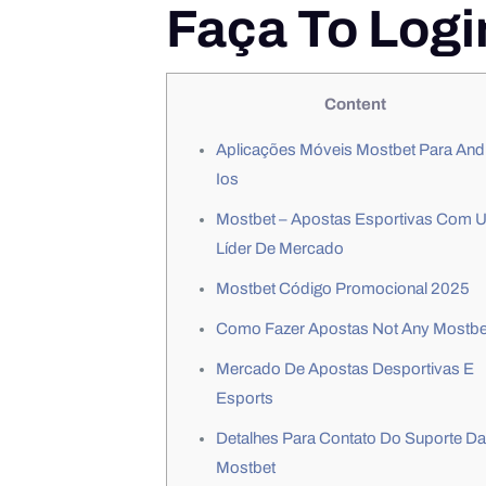
Faça To Logi
Content
Aplicações Móveis Mostbet Para And
Ios
Mostbet – Apostas Esportivas Com 
Líder De Mercado
Mostbet Código Promocional 2025
Como Fazer Apostas Not Any Mostbe
Mercado De Apostas Desportivas E
Esports
Detalhes Para Contato Do Suporte Da
Mostbet