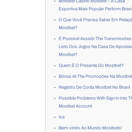
Mostbet Casino Mostbet – A Casa
Esportiva Mais Popular Perform Brasi
O Que Você Precisa Saber Em Relaç
Mostbet?
É Possível Assistir The Transmissões
Listo Dos Jogos Na Casa De Apostas
Mostbet?
Quem É O Presente Do Mostbet?
Bónus At The Promoções Na Mostbet
Registro De Conta Mostbet No Brasil
Possible Problems With Sign In Into T
Mostbet Account
Ios
Bem-vindo Ao Mundo Mostbets!