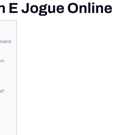
n E Jogue Online
roid E
Um
t?