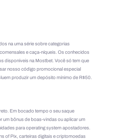
dos na uma série sobre categorias
de comensales e caça-níqueis. Os conhecidos
s disponíveis na Mostbet. Você só tem que
 usar nosso código promocional especial
ncluem produzir um depósito mínimo de R$50.
orreto. Em bocado tempo o seu saque
ber um bônus de boas-vindas ou aplicar um
idades para operating system apostadores.
 of Pix, carteiras digitais e criptomoedas