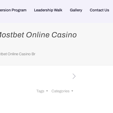
ersion Program
Leadership Walk
Gallery
Contact Us
ostbet Online Casino
bet Online Casino Br
Tags
Categories