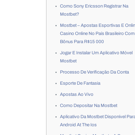
Como Sony Ericsson Registrar Na
Mostbet?
Mostbet – Apostas Esportivas E Onli
Casino Online No País Brasileiro Com
Bônus Para R$15 000
Jogar E Instalar Um Aplicativo Móvel
Mostbet
Processo De Verificação Da Conta
Esporte De Fantasia
Apostas Ao Vivo
Como Depositar Na Mostbet
Aplicativo Da Mostbet Disponível Par
Android At The Ios