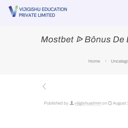
Mostbet ᐉ Bônus De 
Home
Uncatego
Published by
vijigishuadmin
on
August 