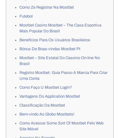
Como Ze Registrar Na Mostbet
Futebol
Mostbet Casino Mostbet – The Casa Esportiva
Mais Popular Do Brasil
Benefícios Para Os Usuários Brasileiros
Bónus De Boas-vindas Mostbet Pt
Mostbet – Site Estatal Do Cassino On-line No
Brasil
Registro Mostbet: Guia Passo A Marcia Para Criar
Uma Conta
Como Faço U Mostbet Login?
Vantagens Do Application Mostbet
Classificação Da Mostbet
Bem-vindo Ao Globo Mostbets!
Como Acessar Some Sort Of Mostbet Pelo Web
Site Móvel