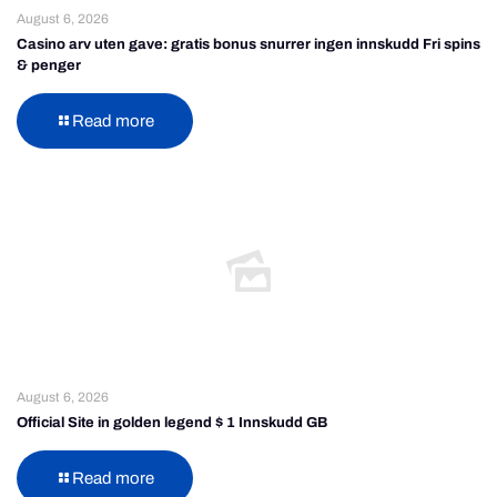
August 6, 2026
Casino arv uten gave: gratis bonus snurrer ingen innskudd Fri spins
& penger
Read more
August 6, 2026
Official Site in golden legend $ 1 Innskudd GB
Read more