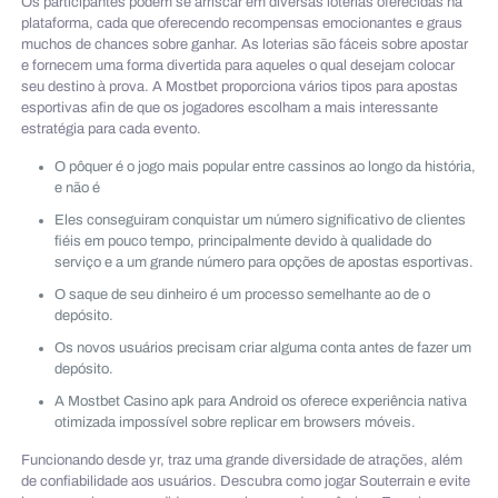
Os participantes podem se arriscar em diversas loterias oferecidas na
plataforma, cada que oferecendo recompensas emocionantes e graus
muchos de chances sobre ganhar. As loterias são fáceis sobre apostar
e fornecem uma forma divertida para aqueles o qual desejam colocar
seu destino à prova. A Mostbet proporciona vários tipos para apostas
esportivas afin de que os jogadores escolham a mais interessante
estratégia para cada evento.
O pôquer é o jogo mais popular entre cassinos ao longo da história,
e não é
Eles conseguiram conquistar um número significativo de clientes
fiéis em pouco tempo, principalmente devido à qualidade do
serviço e a um grande número para opções de apostas esportivas.
O saque de seu dinheiro é um processo semelhante ao de o
depósito.
Os novos usuários precisam criar alguma conta antes de fazer um
depósito.
A Mostbet Casino apk para Android os oferece experiência nativa
otimizada impossível sobre replicar em browsers móveis.
Funcionando desde yr, traz uma grande diversidade de atrações, além
de confiabilidade aos usuários. Descubra como jogar Souterrain e evite