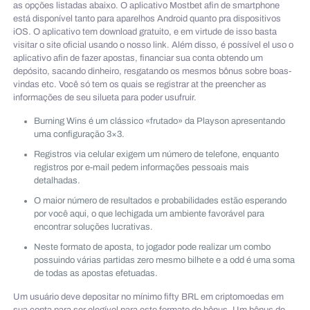
as opções listadas abaixo. O aplicativo Mostbet afin de smartphone
está disponível tanto para aparelhos Android quanto pra dispositivos
iOS. O aplicativo tem download gratuito, e em virtude de isso basta
visitar o site oficial usando o nosso link. Além disso, é possível el uso o
aplicativo afin de fazer apostas, financiar sua conta obtendo um
depósito, sacando dinheiro, resgatando os mesmos bônus sobre boas-
vindas etc. Você só tem os quais se registrar at the preencher as
informações de seu silueta para poder usufruir.
Burning Wins é um clássico «frutado» da Playson apresentando
uma configuração 3×3.
Registros via celular exigem um número de telefone, enquanto
registros por e-mail pedem informações pessoais mais
detalhadas.
O maior número de resultados e probabilidades estão esperando
por você aqui, o que lechigada um ambiente favorável para
encontrar soluções lucrativas.
Neste formato de aposta, to jogador pode realizar um combo
possuindo várias partidas zero mesmo bilhete e a odd é uma soma
de todas as apostas efetuadas.
Um usuário deve depositar no mínimo fifty BRL em criptomoedas em