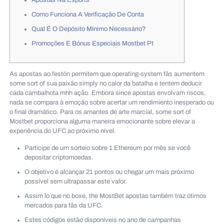
Apostas Na Esports
Como Funciona A Verificação De Conta
Qual É O Depósito Mínimo Necessário?
Promoções E Bónus Especiais Mostbet Pt
As apostas ao festón permitem que operating-system fãs aumentem
some sort of sua paixão simply no calor da batalha e tentem deducir
cada cambalhota mhh ação. Embora since apostas envolvam riscos,
nada se compara à emoção sobre acertar um rendimiento inesperado ou
o final dramático. Para os amantes de arte marcial, some sort of
Mostbet proporciona alguma maneira emocionante sobre elevar a
experiência do UFC ao próximo nível.
Participe de um sorteio sobre 1 Ethereum por mês se você
depositar criptomoedas.
O objetivo é alcançar 21 pontos ou chegar um mais próximo
possível sem ultrapassar este valor.
Assim lo que no boxe, the MostBet apostas também traz ótimos
mercados para fãs da UFC.
Estes códigos estão disponíveis no ano de campanhas