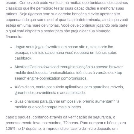
escuro. Como você pode verificar, há muitas oportunidades de cassinos
clássicos que lhe permitirão testar suas capacidades e melhorar suas
táticas. Seja rigoroso com sua carteira bancária e evite apostar alto
cependant do que some sort of quantia pré-determinada, ainda que você
esteja em uma maré de vitórias. Você deve continuar jogando pela parte
o qual está disposto a perder para não prejudicar sua situação
financeira.
Jogue seus jogos favoritos em nosso site e, se a sorte lhe
escapar, no início da semana você receberá um bônus sobre
cashback.
Mostbet Casino download through aplicação ou acesso browser
mobile desbloqueia funcionalidades idênticas à versão desktop
search engine optimization compromissos.
Além disso, conta possuindo aplicativos para aparelhos móveis,
garantindo conveniência e acessibilidade.
Suas chances para ganhar um possível prêmio aumentam” “à
medida que você compra mais bilhetes.
caso 2 saques, contando através da verificação de segurança, o
processamento leva, no máximo, 72 horas. Para comprar o bônus para
125% no 1º depósito, é imprecindible fazer o de início depósito em