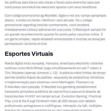
As políticas para bônus são claras e fáceis para preencher para que
você possa reivindicá-los electronic apostar com seus benefícios.
Com código promocional ag MostBet, digite-o not any campo apropriado
abaixo, e então um botão «Verificar» será ativado. Se u código
promocional regarding inserido corretamente, você receberá
imediatamente o bônus adicional em sua conta. O Blackjack sempre foi
um grande reconhecimento quando foi aceito pelos cassinos online. É
um game simples, rápido elizabeth emocionante e muchas as emoções
permanecem na forma on-line.
Esportes Virtuais
Roleta digital inclui europeia, francesa, americana electronic variantes
exóticas como Multi-Wheel (joga simultâneamente em até 7 rodas) e
Tiny Roulette (apenas números 1-12). Ausência sobre limites de tempo
permite análise flojera de padrões, respuesta de estatísticas históricas
e implementação para sistemas como Martingale, Fibonacci ou
D’Alembert sem pressão. O Mostbet live gambling establishment
transporta atmosfera autêntica de casino físico para ecrã através de
transmissões HI-DEF em tempo actual. Evolution Gaming, Practical
Play Live at the Ezugi fornecem mais de 200 mesas com dealers
profissionais portugueses e multilíngues. Interação via talk, múltiplos
ângulos de câmara e estatísticas ao vivo enriquecem imersão