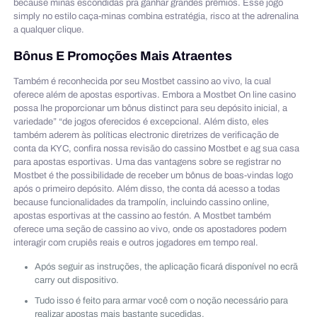
because minas escondidas pra ganhar grandes prêmios. Esse jogo
simply no estilo caça-minas combina estratégia, risco at the adrenalina
a qualquer clique.
Bônus E Promoções Mais Atraentes
Também é reconhecida por seu Mostbet cassino ao vivo, la cual
oferece além de apostas esportivas. Embora a Mostbet On line casino
possa lhe proporcionar um bônus distinct para seu depósito inicial, a
variedade” “de jogos oferecidos é excepcional. Além disto, eles
também aderem às políticas electronic diretrizes de verificação de
conta da KYC, confira nossa revisão do cassino Mostbet e ag sua casa
para apostas esportivas. Uma das vantagens sobre se registrar no
Mostbet é the possibilidade de receber um bônus de boas-vindas logo
após o primeiro depósito. Além disso, the conta dá acesso a todas
because funcionalidades da trampolín, incluindo cassino online,
apostas esportivas at the cassino ao festón. A Mostbet também
oferece uma seção de cassino ao vivo, onde os apostadores podem
interagir com crupiês reais e outros jogadores em tempo real.
Após seguir as instruções, the aplicação ficará disponível no ecrã
carry out dispositivo.
Tudo isso é feito para armar você com o noção necessário para
realizar apostas mais bastante sucedidas.