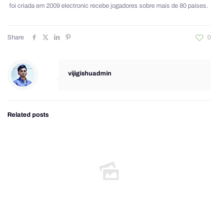
foi criada em 2009 electronic recebe jogadores sobre mais de 80 países.
Share
0
vijigishuadmin
Related posts