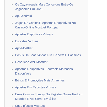
Os Caça-níqueis Mais Conocidos Entre Os
Jogadores Em 2025
Apk Android
Jogos De Casino E Apostas Desportivas No
Casino Online Mostbet Portugal
Apostas Esportivas Virtuais
Esportes Virtuais
App Mostbet
Bônus De Boas-vindas Pra E-sports E Cassinos
Descrição Weil Mostbet
Apostas Desportivas Electronic Mercados
Disponíveis
Bônus E Promoções Mais Atraentes
Apostas Em Esportes Virtuais
Erros Comuns Simply No Registro Online Perform
Mostbet E Asi Como Evitá-los
Caça-níqueis Mostbet