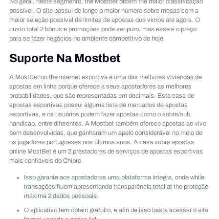
No geral, neste segmento, the Mostbet obtém the maior classificação
possível. O site possui de longe o maior número sobre mesas com a
maior seleção possível de limites de apostas que vimos até agora. O
custo total 2 bônus e promoções pode ser puro, mas esse é o preço
para se fazer negócios no ambiente competitivo de hoje.
Suporte Na Mostbet
A MostBet on the internet esportiva é uma das melhores viviendas de
apostas em linha porque oferece a seus apostadores as melhores
probabilidades, que são representadas em decimais. Esta casa de
apostas esportivas possui alguma lista de mercados de apostas
esportivas, e os usuários podem fazer apostas como o sobre/sub,
handicap, entre diferentes. A Mostbet também oferece apostas ao vivo
bem desenvolvidas, que ganharam um apelo considerável no meio de
os jogadores portugueses nos últimos anos. A casa sobre apostas
online MostBet é um 2 prestadores de serviços de apostas esportivas
mais confiáveis do Chipre.
Isso garante aos apostadores uma plataforma íntegra, onde while
transações fluem apresentando transparência total at the proteção
máxima 2 dados pessoais.
O aplicativo tem obtain gratuito, e afin de isso basta acessar o site