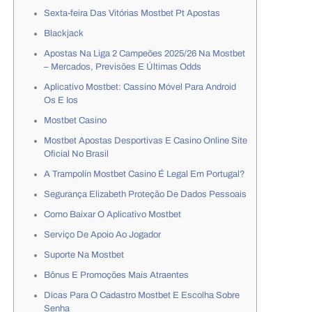
Sexta-feira Das Vitórias Mostbet Pt Apostas
Blackjack
Apostas Na Liga 2 Campeões 2025/26 Na Mostbet
– Mercados, Previsões E Últimas Odds
Aplicativo Mostbet: Cassino Móvel Para Android
Os E Ios
Mostbet Casino
Mostbet Apostas Desportivas E Casino Online Site
Oficial No Brasil
A Trampolín Mostbet Casino É Legal Em Portugal?
Segurança Elizabeth Proteção De Dados Pessoais
Como Baixar O Aplicativo Mostbet
Serviço De Apoio Ao Jogador
Suporte Na Mostbet
Bônus E Promoções Mais Atraentes
Dicas Para O Cadastro Mostbet E Escolha Sobre
Senha