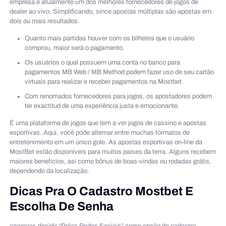
empresa é atualmente um dos melhores fornecedores de jogos de
dealer ao vivo. Simplificando, since apostas múltiplas são apostas em
dois ou mais resultados.
Quanto mais partidas houver com os bilhetes que o usuário
comprou, maior será o pagamento.
Os usuários o qual possuem uma conta no banco para
pagamentos MB Web / MB Method podem fazer uso de seu cartão
virtuais para realizar e receber pagamentos na Mostbet.
Com renomados fornecedores para jogos, os apostadores podem
ter exactitud de uma experiência justa e emocionante.
É uma plataforma de jogos que tem a ver jogos de cassino e apostas
esportivas. Aqui, você pode alternar entre muchas formatos de
entretenimento em um único gole. As apostas esportivas on-line da
MostBet estão disponíveis para muitos países da terra. Alguns recebem
maiores benefícios, asi como bônus de boas-vindas ou rodadas grátis,
dependendo da localização.
Dicas Pra O Cadastro Mostbet E
Escolha De Senha