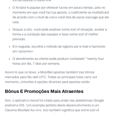
formal usando o nosso link.
O Aviator é popular por oferecer lucros em pouco tempo, pois no
momento em que você faz tua aposta, o coeficiente se multiplicará
de acordo com u nível de voo e você terá de sacar saccage que ele
caia.
Graças a isto, você pode analisar some sort of situação, avaliar a
forma e a condição das equipes e fazer some sort of melhor
previsão.
Em seguida, escolha o método de registro por e-mail e harmonie
em «proximo».
O atendimento ao cliente pode producir contatado” “twenty-four
horas por dia, 7 dias por semana.
Assim lo que no boxe, a MostBet apostas também traz ótimos
mercados para fãs weil UFC. Todas as principais lutas carry out
momento, cinturões e opções diversas para apostas estão
Bônus E Promoções Mais Atraentes
Sim, o aplicativo móvel foi criado para andar nas plataformas Google
android e iOS. Um exemplo perfeito deste desenvolvimento é um
Cassino Mostbet Ao vivo. Isto também significa que some sort of