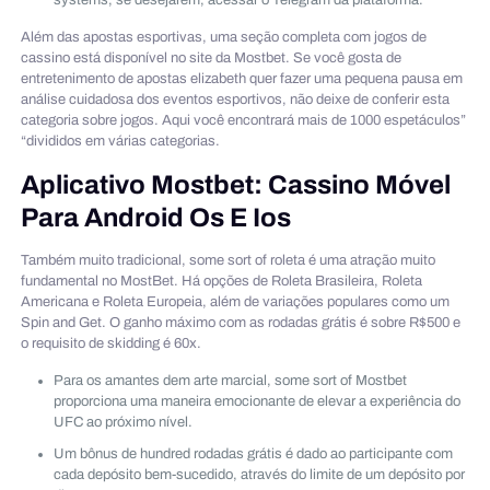
systems, se desejarem, acessar o Telegram da plataforma.
Além das apostas esportivas, uma seção completa com jogos de
cassino está disponível no site da Mostbet. Se você gosta de
entretenimento de apostas elizabeth quer fazer uma pequena pausa em
análise cuidadosa dos eventos esportivos, não deixe de conferir esta
categoria sobre jogos. Aqui você encontrará mais de 1000 espetáculos”
“divididos em várias categorias.
Aplicativo Mostbet: Cassino Móvel
Para Android Os E Ios
Também muito tradicional, some sort of roleta é uma atração muito
fundamental no MostBet. Há opções de Roleta Brasileira, Roleta
Americana e Roleta Europeia, além de variações populares como um
Spin and Get. O ganho máximo com as rodadas grátis é sobre R$500 e
o requisito de skidding é 60x.
Para os amantes dem arte marcial, some sort of Mostbet
proporciona uma maneira emocionante de elevar a experiência do
UFC ao próximo nível.
Um bônus de hundred rodadas grátis é dado ao participante com
cada depósito bem-sucedido, através do limite de um depósito por