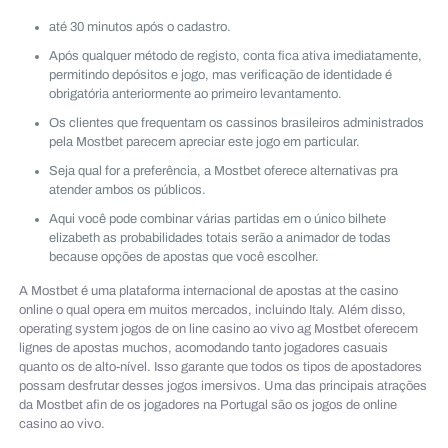
até 30 minutos após o cadastro.
Após qualquer método de registo, conta fica ativa imediatamente,
permitindo depósitos e jogo, mas verificação de identidade é
obrigatória anteriormente ao primeiro levantamento.
Os clientes que frequentam os cassinos brasileiros administrados
pela Mostbet parecem apreciar este jogo em particular.
Seja qual for a preferência, a Mostbet oferece alternativas pra
atender ambos os públicos.
Aqui você pode combinar várias partidas em o único bilhete
elizabeth as probabilidades totais serão a animador de todas
because opções de apostas que você escolher.
A Mostbet é uma plataforma internacional de apostas at the casino
online o qual opera em muitos mercados, incluindo Italy. Além disso,
operating system jogos de on line casino ao vivo ag Mostbet oferecem
lignes de apostas muchos, acomodando tanto jogadores casuais
quanto os de alto-nível. Isso garante que todos os tipos de apostadores
possam desfrutar desses jogos imersivos. Uma das principais atrações
da Mostbet afin de os jogadores na Portugal são os jogos de online
casino ao vivo.