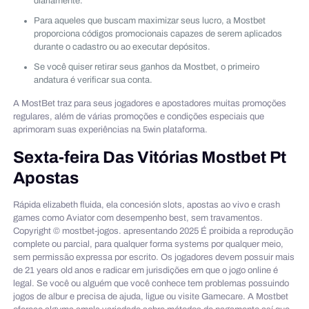
diariamente.
Para aqueles que buscam maximizar seus lucro, a Mostbet
proporciona códigos promocionais capazes de serem aplicados
durante o cadastro ou ao executar depósitos.
Se você quiser retirar seus ganhos da Mostbet, o primeiro
andatura é verificar sua conta.
A MostBet traz para seus jogadores e apostadores muitas promoções
regulares, além de várias promoções e condições especiais que
aprimoram suas experiências na 5win plataforma.
Sexta-feira Das Vitórias Mostbet Pt
Apostas
Rápida elizabeth fluida, ela concesión slots, apostas ao vivo e crash
games como Aviator com desempenho best, sem travamentos.
Copyright © mostbet-jogos. apresentando 2025 É proibida a reprodução
complete ou parcial, para qualquer forma systems por qualquer meio,
sem permissão expressa por escrito. Os jogadores devem possuir mais
de 21 years old anos e radicar em jurisdições em que o jogo online é
legal. Se você ou alguém que você conhece tem problemas possuindo
jogos de albur e precisa de ajuda, ligue ou visite Gamecare. A Mostbet