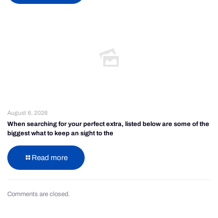
August 6, 2026
When searching for your perfect extra, listed below are some of the
biggest what to keep an sight to the
Read more
Comments are closed.