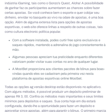
indústria iGaming, tais como o Gonzo’s Quest, Aloha! A possibilidade
de ganhar faz os participantes aumentarem as chances sobre fazer
certas apostas. Se você conhece bem o esporte e quer cobijar seu
dinheiro, envidar no basquete ao vivo na odaie de apostas, é uma boa
opção. Além de alguma extensa lista para opções de apostas
esportivas, o web-site oferece linhas a respeito de outras coisas, tais
como cultura electronic política popular.
Com a software instalada, podes curtir free spins exclusivos e
saques rápidos, mantendo a adrenalina do jogo constantemente à
mão.
Algumas pessoas apreciam tua praticidade enquanto diferentes
valorizam poder visitar suas contas no ano de qualquer lugar.
A MostBet proporciona aos clientes pacotes de bônus para boas-
vindas quando eles se cadastram pela primeira vez nesta
plataforma de apostas esportivas online Mostbet.
Todas as opções ag versão desktop estão disponíveis no aplicativo.
Com alguns métodos, é possível produzir um depósito preliminar de
apenas R$ 3, 00. Confira os métodos mais importantes e seus limites
mínimos para depósitos e saques. Sua conta hoje em dia estará
configurada, dando-lhe a oportunidade para fazer um depósito e
aproveitar since apostas, além para garantir o bônus. O primeiro marcia