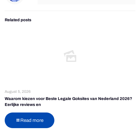
Related posts
August 5, 2026
Waarom kiezen voor Beste Legale Goksites van Nederland 2026?
Eerlijke reviews en
Read more