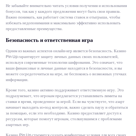
Не забывайте внимательно читать условия получения и использования
бонусов, так как у каждого предложения могут быть свои правила.
Важно понимать, как работает система ставок и отыгрыша, чтобы
избежать недопонимания и максимально эффективно использовать
предоставленные преимущества.
Безопасность и ответственная игра
Одним из важных аспектов онлайн-игр является безопасность. Казино
Pin Up гарантирует защиту личных данных своих пользователей,
используя современные технологии шифрования. Это означает, что
ваши финансовые и личные данные находятся в безопасности, и вы
можете сосредоточиться на игре, не беспокоясь о возможных утечках
информации.
Кроме того, казино активно поддерживает ответственную игру. Это
подразумевает, что игрокам предлагается устанавливать лимиты на
ставки и время, проведенное за игрой. Если вы чувствуете, что азарт
начинает выходить из-под контроля, важно сделать паузу и обратиться
за помощью, если это необходимо. Казино предоставляет доступ к
ресурсам, которые помогут игрокам, столкнувшимся с проблемами
азартных игр.
Казино Pin Up стремится создать комфортные условия для всех своих