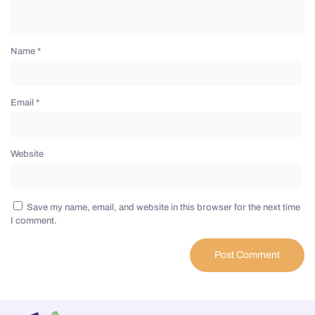
Name
*
Email
*
Website
Save my name, email, and website in this browser for the next time
I comment.