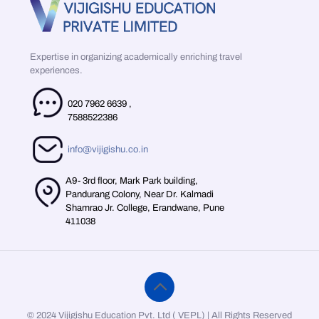
Expertise in organizing academically enriching travel
experiences.
020 7962 6639
,
7588522386
info@vijigishu.co.in
A9- 3rd floor, Mark Park building,
Pandurang Colony, Near Dr. Kalmadi
Shamrao Jr. College, Erandwane, Pune
411038
© 2024 Vijigishu Education Pvt. Ltd ( VEPL) | All Rights Reserved