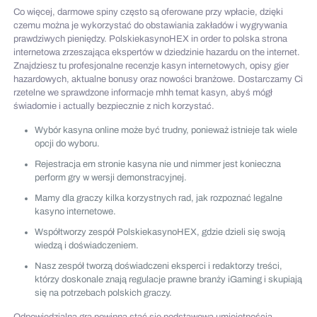
Co więcej, darmowe spiny często są oferowane przy wpłacie, dzięki
czemu można je wykorzystać do obstawiania zakładów i wygrywania
prawdziwych pieniędzy. PolskiekasynoHEX in order to polska strona
internetowa zrzeszająca ekspertów w dziedzinie hazardu on the internet.
Znajdziesz tu profesjonalne recenzje kasyn internetowych, opisy gier
hazardowych, aktualne bonusy oraz nowości branżowe. Dostarczamy Ci
rzetelne we sprawdzone informacje mhh temat kasyn, abyś mógł
świadomie i actually bezpiecznie z nich korzystać.
Wybór kasyna online może być trudny, ponieważ istnieje tak wiele
opcji do wyboru.
Rejestracja em stronie kasyna nie und nimmer jest konieczna
perform gry w wersji demonstracyjnej.
Mamy dla graczy kilka korzystnych rad, jak rozpoznać legalne
kasyno internetowe.
Współtworzy zespół PolskiekasynoHEX, gdzie dzieli się swoją
wiedzą i doświadczeniem.
Nasz zespół tworzą doświadczeni eksperci i redaktorzy treści,
którzy doskonale znają regulacje prawne branży iGaming i skupiają
się na potrzebach polskich graczy.