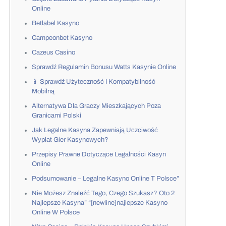
Online
Betlabel Kasyno
Campeonbet Kasyno
Cazeus Casino
Sprawdź Regulamin Bonusu Watts Kasynie Online
📱 Sprawdź Użyteczność I Kompatybilność
Mobilną
Alternatywa Dla Graczy Mieszkających Poza
Granicami Polski
Jak Legalne Kasyna Zapewniają Uczciwość
Wypłat Gier Kasynowych?
Przepisy Prawne Dotyczące Legalności Kasyn
Online
Podsumowanie – Legalne Kasyno Online T Polsce”
Nie Możesz Znaleźć Tego, Czego Szukasz? Oto 2
Najlepsze Kasyna” “[newline]najlepsze Kasyno
Online W Polsce