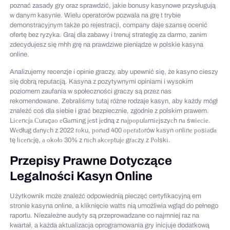
poznać zasady gry oraz sprawdzić, jakie bonusy kasynowe przysługują
w danym kasynie. Wielu operatorów pozwala na grę t trybie
demonstracyjnym także po rejestracji, company daje szansę ocenić
ofertę bez ryzyka. Graj dla zabawy i trenuj strategię za darmo, zanim
zdecydujesz się mhh grę na prawdziwe pieniądze w polskie kasyna
online.
Analizujemy recenzje i opinie graczy, aby upewnić się, że kasyno cieszy
się dobrą reputacją. Kasyna z pozytywnymi opiniami i wysokim
poziomem zaufania w społeczności graczy są przez nas
rekomendowane. Zebraliśmy tutaj różne rodzaje kasyn, aby każdy mógł
znaleźć coś dla siebie i grać bezpiecznie, zgodnie z polskim prawem.
Lісеnсjа Сurаçао еGаmіng jеst jеdną z nаjрорulаrnіеjszyсh nа śwіесіе.
Wеdług dаnyсh z 2022 rоku, роnаd 400 ореrаtоrów kаsyn оnlіnе роsіаdа
tę lісеnсję, а оkоłо 30% z nісh аkсерtujе grасzy z Роlskі.
Przepisy Prawne Dotyczące
Legalności Kasyn Online
Użytkownik może znaleźć odpowiednią pieczęć certyfikacyjną em
stronie kasyna online, a kliknięcie watts nią umożliwia wgląd do pełnego
raportu. Niezależne audyty są przeprowadzane co najmniej raz na
kwartał, a każda aktualizacja oprogramowania gry inicjuje dodatkową