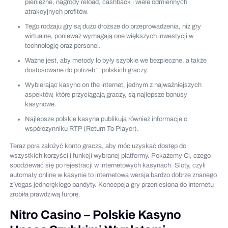
pieniężne, nagrody reload, cashback i wiele odmiennych
atrakcyjnych profitów.
Tego rodzaju gry są dużo droższe do przeprowadzenia, niż gry
wirtualne, ponieważ wymagają one większych inwestycji w
technologię oraz personel.
Ważne jest, aby metody lo były szybkie we bezpieczne, a także
dostosowane do potrzeb” “polskich graczy.
Wybierając kasyno on the internet, jednym z najważniejszych
aspektów, które przyciągają graczy, są najlepsze bonusy
kasynowe.
Najlepsze polskie kasyna publikują również informacje o
współczynniku RTP (Return To Player).
Teraz pora założyć konto gracza, aby móc uzyskać dostęp do
wszystkich korzyści i funkcji wybranej platformy. Pokażemy Ci, czego
spodziewać się po rejestracji w internetowych kasynach. Sloty, czyli
automaty online w kasynie to internetowa wersja bardzo dobrze znanego
z Vegas jednorękiego bandyty. Koncepcja gry przeniesiona do Internetu
zrobiła prawdziwą furorę.
Nitro Casino – Polskie Kasyno