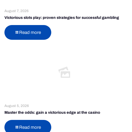
August 7, 2026
Victorious slots play: proven strategies for successful gambling
Read more
August 5, 2026
Master the odds: gain a victorious edge at the casino
Read more