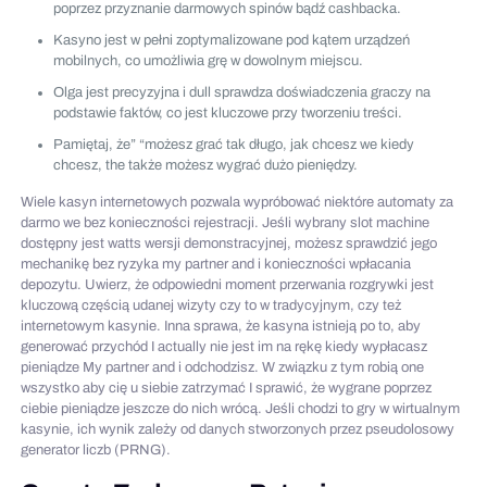
poprzez przyznanie darmowych spinów bądź cashbacka.
Kasyno jest w pełni zoptymalizowane pod kątem urządzeń
mobilnych, co umożliwia grę w dowolnym miejscu.
Olga jest precyzyjna i dull sprawdza doświadczenia graczy na
podstawie faktów, co jest kluczowe przy tworzeniu treści.
Pamiętaj, że” “możesz grać tak długo, jak chcesz we kiedy
chcesz, the także możesz wygrać dużo pieniędzy.
Wiele kasyn internetowych pozwala wypróbować niektóre automaty za
darmo we bez konieczności rejestracji. Jeśli wybrany slot machine
dostępny jest watts wersji demonstracyjnej, możesz sprawdzić jego
mechanikę bez ryzyka my partner and i konieczności wpłacania
depozytu. Uwierz, że odpowiedni moment przerwania rozgrywki jest
kluczową częścią udanej wizyty czy to w tradycyjnym, czy też
internetowym kasynie. Inna sprawa, że kasyna istnieją po to, aby
generować przychód I actually nie jest im na rękę kiedy wypłacasz
pieniądze My partner and i odchodzisz. W związku z tym robią one
wszystko aby cię u siebie zatrzymać I sprawić, że wygrane poprzez
ciebie pieniądze jeszcze do nich wrócą. Jeśli chodzi to gry w wirtualnym
kasynie, ich wynik zależy od danych stworzonych przez pseudolosowy
generator liczb (PRNG).