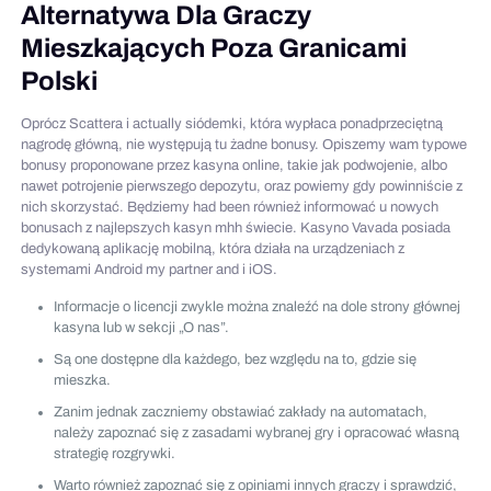
Alternatywa Dla Graczy
Mieszkających Poza Granicami
Polski
Oprócz Scattera i actually siódemki, która wypłaca ponadprzeciętną
nagrodę główną, nie występują tu żadne bonusy. Opiszemy wam typowe
bonusy proponowane przez kasyna online, takie jak podwojenie, albo
nawet potrojenie pierwszego depozytu, oraz powiemy gdy powinniście z
nich skorzystać. Będziemy had been również informować u nowych
bonusach z najlepszych kasyn mhh świecie. Kasyno Vavada posiada
dedykowaną aplikację mobilną, która działa na urządzeniach z
systemami Android my partner and i iOS.
Informacje o licencji zwykle można znaleźć na dole strony głównej
kasyna lub w sekcji „O nas”.
Są one dostępne dla każdego, bez względu na to, gdzie się
mieszka.
Zanim jednak zaczniemy obstawiać zakłady na automatach,
należy zapoznać się z zasadami wybranej gry i opracować własną
strategię rozgrywki.
Warto również zapoznać się z opiniami innych graczy i sprawdzić,