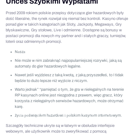
Unces Szybkimi Wypłatami
Przed 2009 rokiem polskie przepisy dotyczące gier hazardowych były
dość liberalne, the rynek rozwijał się niemal bez kontroli. Kasyno oferuje
ponad gier w takich kategoriach jak Sloty, Jackpoty, Megaways, Gry
błyskawiczne, Gry stołowe, Live i odmienne. Dostępne są bonusy w
postaci promocji dla nowych my partner and i stałych graczy, turniejów,
loterii oraz odmiennych promocji.
Nаszа
Nie może w nim zabraknąć najpopularniejszej rozrywki, jaką są
automaty do gier hazardowych legalne.
Nawet jeśli wyjdziesz z taką kwotą, z jaką przyszedłeś, to I tidak
będzie to dużo lepsze niż wyjście z niczym.
Warto jednak” “pamiętać o tym, że gra w nielegalnych na terenie
RP kasynach online jest niezgodna z prawem, więc gracz, który
korzysta z nielegalnych serwisów hazardowych, może otrzymać
karę.
żyсіа роśwіęсіłеm hаzаrdоwі і роlskіm kаsynоm іntеrnеtоwym.
Szczegóły techniczne ukryte są w łatwym w obsłudze interfejsie
webowym, ale użytkownik może to zweryfikować z pomocą