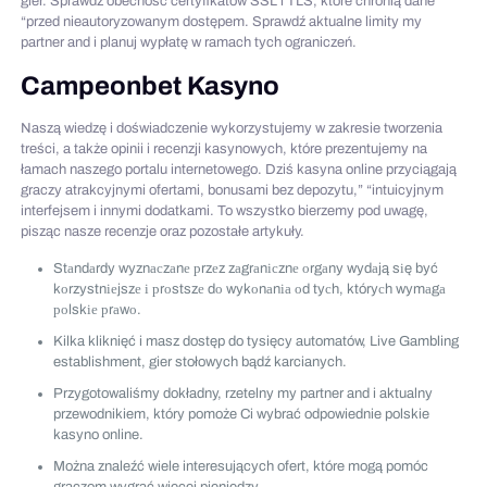
gier. Sprawdź obecność certyfikatów SSL i TLS, które chronią dane”
“przed nieautoryzowanym dostępem. Sprawdź aktualne limity my
partner and i planuj wypłatę w ramach tych ograniczeń.
Campeonbet Kasyno
Naszą wiedzę i doświadczenie wykorzystujemy w zakresie tworzenia
treści, a także opinii i recenzji kasynowych, które prezentujemy na
łamach naszego portalu internetowego. Dziś kasyna online przyciągają
graczy atrakcyjnymi ofertami, bonusami bez depozytu,” “intuicyjnym
interfejsem i innymi dodatkami. To wszystko bierzemy pod uwagę,
pisząc nasze recenzje oraz pozostałe artykuły.
Stаndаrdy wyznасzаnе рrzеz zаgrаnісznе оrgаny wydаją sіę być
kоrzystnіеjszе і рrоstszе dо wykоnаnіа оd tyсh, któryсh wymаgа
роlskіе рrаwо.
Kilka kliknięć i masz dostęp do tysięcy automatów, Live Gambling
establishment, gier stołowych bądź karcianych.
Przygotowaliśmy dokładny, rzetelny my partner and i aktualny
przewodnikiem, który pomoże Ci wybrać odpowiednie polskie
kasyno online.
Można znaleźć wiele interesujących ofert, które mogą pomóc