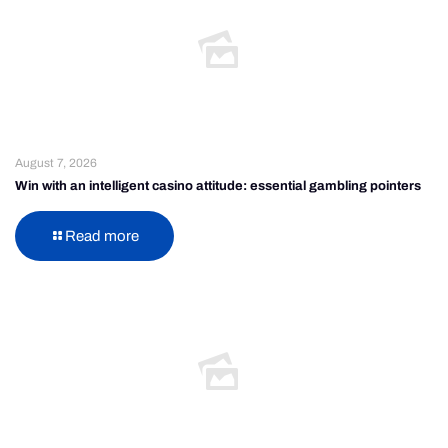
August 7, 2026
Win with an intelligent casino attitude: essential gambling pointers
Read more