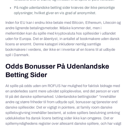
På nogle udenlandske betting sider kræves der ikke personlige
oplysninger, hvilket giver en vis grad af anonymitet.
Inden for EU kan i endnu ikke betale med Bitcoin, Ethereum, Litecoin og
andre lignende betalingsmetoder. Måske kommer det, men i
mellemtiden kan du spille med kryptovaluta hos spillesider i udlandet
uden for Europa. Det er åbenlyst, in antallet af bookmakere uden dansk
licens er enormt. Denne kategori inkluderer nemlig samtlige
bookmakere i verdens, der ikke er i inventar af en licens til at udbyde
spil i Danmark.
Odds Bonusser På Udenlandske
Betting Sider
At spille på odds uden om ROFUS har mulighed for faktisk bidrage med
en anderledes samt mere udvidet spiloplevelse, end det person er vant
til på det danske spillemarked. Udenlandske bettingsider” “innehåller
andre og større friheder til from udbyde spil, bonusser og tjenester end
danske spillesider. Det er vigtigt in pointere, at family room danske
spillelovgivning innehåller bestemt, at sobre spillers beslutning omkring
udelukkelse fra dansk licens betting sider ikke kan omgøres. Det er
spillemyndighedens register over allesamt danske spillere, och har valgt