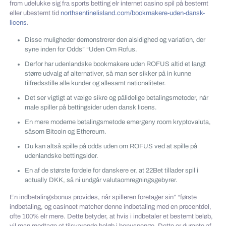
from udelukke sig fra sports betting elr internet casino spil på bestemt
eller ubestemt tid
northsentinelisland.com/bookmakere-uden-dansk-
licens
.
Disse muligheder demonstrerer den alsidighed og variation, der
syne inden for Odds” “Uden Om Rofus.
Derfor har udenlandske bookmakere uden ROFUS altid et langt
større udvalg af alternativer, så man ser sikker på in kunne
tilfredsstille alle kunder og allesamt nationaliteter.
Det ser vigtigt at vælge sikre og pålidelige betalingsmetoder, når
male spiller på bettingsider uden dansk licens.
En mere moderne betalingsmetode emergeny room kryptovaluta,
såsom Bitcoin og Ethereum.
Du kan altså spille på odds uden om ROFUS ved at spille på
udenlandske bettingsider.
En af de største fordele for danskere er, at 22Bet tillader spil i
actually DKK, så ni undgår valutaomregningsgebyrer.
En indbetalingsbonus provides, når spilleren foretager sin” “første
indbetaling, og casinoet matcher denne indbetaling med en procentdel,
ofte 100% elr mere. Dette betyder, at hvis i indbetaler et bestemt beløb,