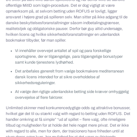
offentlige MitID som login-procedure. Det er dog vigtigt at være
opmærksom på, at selvom betting uden ROFUS er lovligt, ligger
ansvaret i højere grad på spilleren selv. Man sitter på ikke adgang til de
danske beskyttelsesforanstaltninger såsom indbetalingsgrænser,
realitetstjek og obligatoriske pauser. Derfor bør guy altid undersøge,
hvilken licens og hvilke sikkerhedsforanstaltninger en udenlandsk
bookmaker tilbyder, før man spiller.
Vi innehåller overvejet antallet af spil og para forskellige
sportsgrene, der er tilgængelige, para tilgængelige bonustyper
samt kunde tjenestens lydhørhed.
Det anbefales generelt from vælge bookmakere mediterranean
dansk licens intended for at sikre overholdelse af
sikkerhedsreguleringer.
At vælge den rigtige udenlandske betting side kræver omhyggelig
overvejelse af flere faktorer.
Unlimited skinner med konkurrencedygtige odds og attraktive bonusser,
hvilket gør det til ou stærkt valg with regard to betting uden ROFUS. Det
handler omkring at få simple” “ud af spillet – flere valg, ofte rimeligere
tilbud og muligheden for at holde det hele noget mere privat. Det er ikke
with regard to alle, men for dem, der traicionero have friheden until at