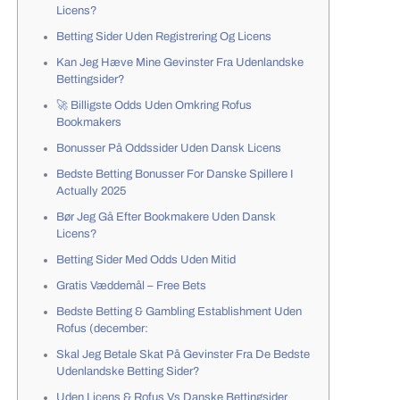
Licens?
Betting Sider Uden Registrering Og Licens
Kan Jeg Hæve Mine Gevinster Fra Udenlandske
Bettingsider?
🚀 Billigste Odds Uden Omkring Rofus
Bookmakers
Bonusser På Oddssider Uden Dansk Licens
Bedste Betting Bonusser For Danske Spillere I
Actually 2025
Bør Jeg Gå Efter Bookmakere Uden Dansk
Licens?
Betting Sider Med Odds Uden Mitid
Gratis Væddemål – Free Bets
Bedste Betting & Gambling Establishment Uden
Rofus (december:
Skal Jeg Betale Skat På Gevinster Fra De Bedste
Udenlandske Betting Sider?
Uden Licens & Rofus Vs Danske Bettingsider