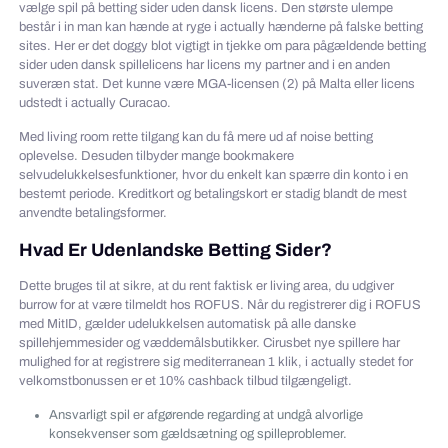
vælge spil på betting sider uden dansk licens. Den største ulempe
består i in man kan hænde at ryge i actually hænderne på falske betting
sites. Her er det doggy blot vigtigt in tjekke om para pågældende betting
sider uden dansk spillelicens har licens my partner and i en anden
suveræn stat. Det kunne være MGA-licensen (2) på Malta eller licens
udstedt i actually Curacao.
Med living room rette tilgang kan du få mere ud af noise betting
oplevelse. Desuden tilbyder mange bookmakere
selvudelukkelsesfunktioner, hvor du enkelt kan spærre din konto i en
bestemt periode. Kreditkort og betalingskort er stadig blandt de mest
anvendte betalingsformer.
Hvad Er Udenlandske Betting Sider?
Dette bruges til at sikre, at du rent faktisk er living area, du udgiver
burrow for at være tilmeldt hos ROFUS. Når du registrerer dig i ROFUS
med MitID, gælder udelukkelsen automatisk på alle danske
spillehjemmesider og væddemålsbutikker. Cirusbet nye spillere har
mulighed for at registrere sig mediterranean 1 klik, i actually stedet for
velkomstbonussen er et 10% cashback tilbud tilgængeligt.
Ansvarligt spil er afgørende regarding at undgå alvorlige
konsekvenser som gældsætning og spilleproblemer.