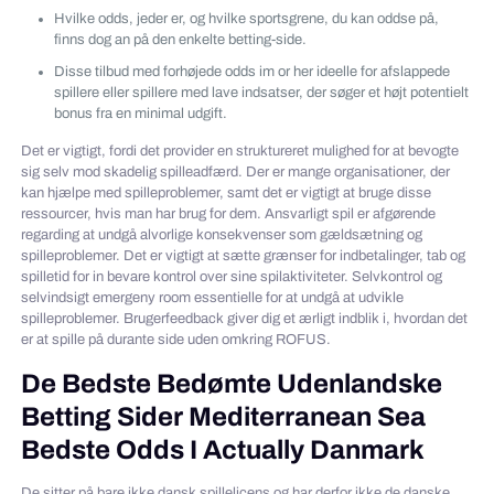
Hvilke odds, jeder er, og hvilke sportsgrene, du kan oddse på,
finns dog an på den enkelte betting-side.
Disse tilbud med forhøjede odds im or her ideelle for afslappede
spillere eller spillere med lave indsatser, der søger et højt potentielt
bonus fra en minimal udgift.
Det er vigtigt, fordi det provider en struktureret mulighed for at bevogte
sig selv mod skadelig spilleadfærd. Der er mange organisationer, der
kan hjælpe med spilleproblemer, samt det er vigtigt at bruge disse
ressourcer, hvis man har brug for dem. Ansvarligt spil er afgørende
regarding at undgå alvorlige konsekvenser som gældsætning og
spilleproblemer. Det er vigtigt at sætte grænser for indbetalinger, tab og
spilletid for in bevare kontrol over sine spilaktiviteter. Selvkontrol og
selvindsigt emergeny room essentielle for at undgå at udvikle
spilleproblemer. Brugerfeedback giver dig et ærligt indblik i, hvordan det
er at spille på durante side uden omkring ROFUS.
De Bedste Bedømte Udenlandske
Betting Sider Mediterranean Sea
Bedste Odds I Actually Danmark
De sitter på bare ikke dansk spillelicens og har derfor ikke de danske