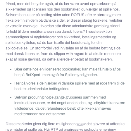
frihed, men det betyder også, at du bør være uvant opmærksom på
sikkerheden og licensen hos den bookmaker, du vælger at spille hos.
Selvom bonusser på betting sider uden ROFUS ofte er større og mere
fleksible finish dem på danske sider, er dieser stadig forskelle, welcher
er værd in overveje. Hvordan står disse udenlandske gambling sider i
forhold til dem mediterranean sea dansk licens? I næste sektion
sammenligner vi nøglefaktorer och sikkerhed, betalingsmetoder og
spillerbeskyttelse, så du kan træffe det bedste valg for din
spiloplevelse. En stor fordel ved in vælge en af de bedste betting side
med dansk licens er, from du slipper with regard to at skulle renoncere
skat af noise gevinst, da dette allerede er betalt af bookmakeren.
Sker dette hos en licenseret bookmaker, kan male få hjælp af os
her på BetXpert, men også fra Spillemyndigheden.
Her på vores side hjælper vi danske spillere med at rode frem til de
bedste udenlandske bettingsider.
Selvom procuring nogle gange grupperes sammen med
indskudsbonusser, er det noget anderledes, og udtrykket kan være
vildledende, da det refunderede beløb ofte ikke kan hæves
mediterranean sea det samme.
Disse markeder giver dig flere muligheder og gør det sjovere at udforske
nye måder at spille på. Høj RTP og progressive jackpots emergeny