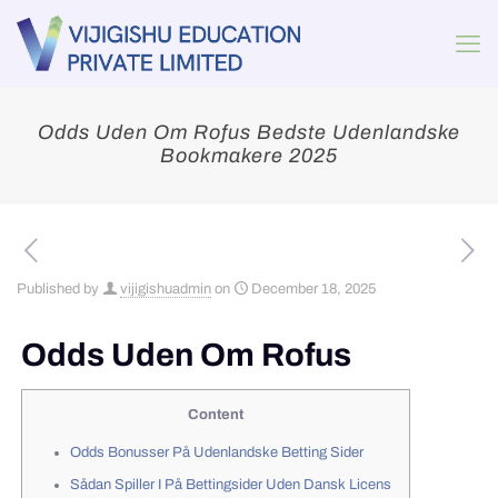
Odds Uden Om Rofus Bedste Udenlandske
Bookmakere 2025
Published by
vijigishuadmin
on
December 18, 2025
Odds Uden Om Rofus
Content
Odds Bonusser På Udenlandske Betting Sider
Sådan Spiller I På Bettingsider Uden Dansk Licens