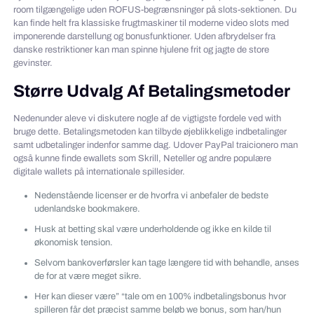
room tilgængelige uden ROFUS-begrænsninger på slots-sektionen. Du
kan finde helt fra klassiske frugtmaskiner til moderne video slots med
imponerende darstellung og bonusfunktioner. Uden afbrydelser fra
danske restriktioner kan man spinne hjulene frit og jagte de store
gevinster.
Større Udvalg Af Betalingsmetoder
Nedenunder aleve vi diskutere nogle af de vigtigste fordele ved with
bruge dette. Betalingsmetoden kan tilbyde øjeblikkelige indbetalinger
samt udbetalinger indenfor samme dag. Udover PayPal traicionero man
også kunne finde ewallets som Skrill, Neteller og andre populære
digitale wallets på internationale spillesider.
Nedenstående licenser er de hvorfra vi anbefaler de bedste
udenlandske bookmakere.
Husk at betting skal være underholdende og ikke en kilde til
økonomisk tension.
Selvom bankoverførsler kan tage længere tid with behandle, anses
de for at være meget sikre.
Her kan dieser være” “tale om en 100% indbetalingsbonus hvor
spilleren får det præcist samme beløb we bonus, som han/hun