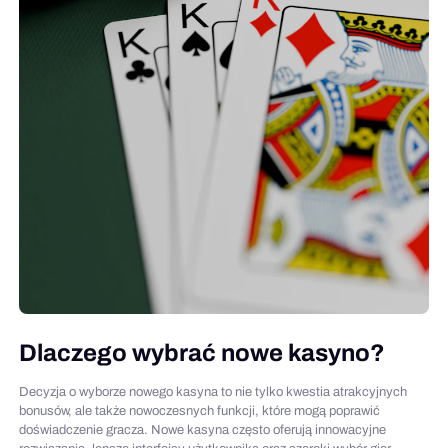
Dlaczego wybrać nowe kasyno?
Decyzja o wyborze nowego kasyna to nie tylko kwestia atrakcyjnych
bonusów, ale także nowoczesnych funkcji, które mogą poprawić
doświadczenie gracza. Nowe kasyna często oferują innowacyjne