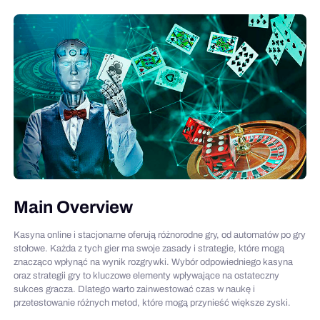
Main Overview
Kasyna online i stacjonarne oferują różnorodne gry, od automatów po gry
stołowe. Każda z tych gier ma swoje zasady i strategie, które mogą
znacząco wpłynąć na wynik rozgrywki. Wybór odpowiedniego kasyna
oraz strategii gry to kluczowe elementy wpływające na ostateczny
sukces gracza. Dlatego warto zainwestować czas w naukę i
przetestowanie różnych metod, które mogą przynieść większe zyski.