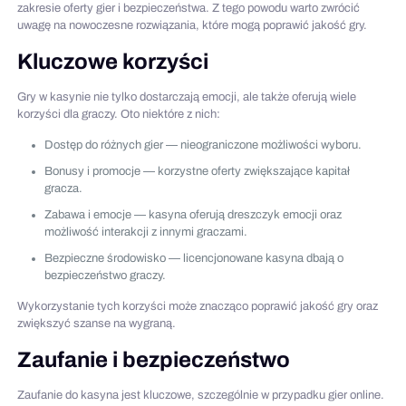
zakresie oferty gier i bezpieczeństwa. Z tego powodu warto zwrócić
uwagę na nowoczesne rozwiązania, które mogą poprawić jakość gry.
Kluczowe korzyści
Gry w kasynie nie tylko dostarczają emocji, ale także oferują wiele
korzyści dla graczy. Oto niektóre z nich:
Dostęp do różnych gier — nieograniczone możliwości wyboru.
Bonusy i promocje — korzystne oferty zwiększające kapitał
gracza.
Zabawa i emocje — kasyna oferują dreszczyk emocji oraz
możliwość interakcji z innymi graczami.
Bezpieczne środowisko — licencjonowane kasyna dbają o
bezpieczeństwo graczy.
Wykorzystanie tych korzyści może znacząco poprawić jakość gry oraz
zwiększyć szanse na wygraną.
Zaufanie i bezpieczeństwo
Zaufanie do kasyna jest kluczowe, szczególnie w przypadku gier online.