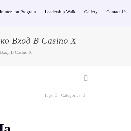
Immersion Program
Leadership Walk
Gallery
Contact Us
ко Вход В Casino X
 Вход В Casino X
Tags
Categories
На