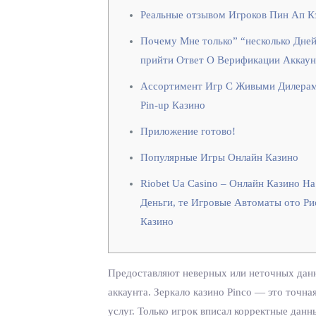
Реальные отзывом Игроков Пин Ап К
Почему Мне только” “несколько Дне
прийти Ответ О Верификации Аккаун
Ассортимент Игр С Живыми Дилера
Pin-up Казино
Приложение готово!
Популярные Игры Онлайн Казино
Riobet Ua Casino – Онлайн Казино На
Деньги, те Игровые Автоматы ото Ри
Казино
Предоставляют неверных или неточных данн
аккаунта. Зеркало казино Pinco — это точна
услуг. Только игрок вписал корректные данн