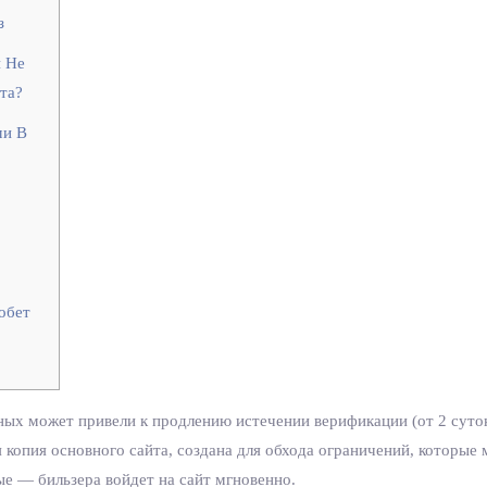
з
й Не
та?
ми В
обет
ых может привели к продлению истечении верификации (от 2 суток
я копия основного сайта, создана для обхода ограничений, которы
ые — бильзера войдет на сайт мгновенно.