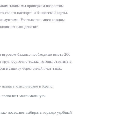
Таким таким мы проверяем возрастом
о своего паспорта и банковской карты.
и аккаунтами. Учитывавшимися каждом
личивают наш депозит.
 в игровом балансе необходимо иметь 200
 круглосуточно только готовы ответить в
ся в защиту через онлайн-чат также
назвать классические и Крэпс.
о позволяет максимальную
лько позволяет выбирать гораздо удобный