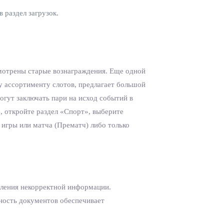
 раздел загрузок.
смотрены старые вознаграждения. Еще одной
у ассортименту слотов, предлагает большой
огут заключать пари на исход событий в
е, откройте раздел «Спорт», выберите
 игры или матча (Прематч) либо только
вления некорректной информации.
ность документов обеспечивает