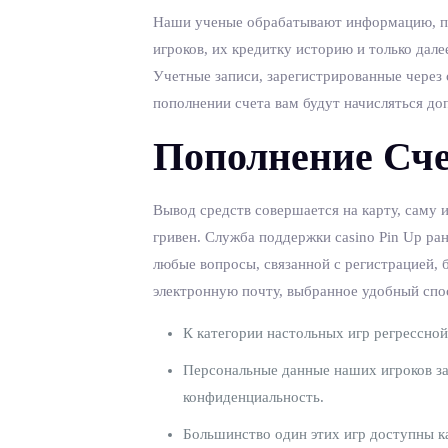
Наши ученые обрабатывают информацию, пре
игроков, их кредитку историю и только дал
Учетные записи, зарегистрированные через
пополнении счета вам будут начисляться до
Пополнение Счет
Вывод средств совершается на карту, саму 
гривен. Служба поддержки casino Pin Up ра
любые вопросы, связанной с регистрацией, 
электронную почту, выбранное удобный спос
К категории настольных игр регрессной
Персональные данные наших игроков з
конфиденциальность.
Большинство один этих игр доступны ка