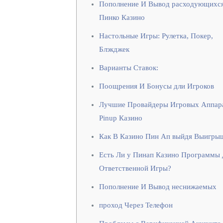
Пополнение И Вывод расходующихс
Пинко Казино
Настольные Игры: Рулетка, Покер,
Блэкджек
Варианты Ставок:
Поощрения И Бонусы дли Игроков
Лучшие Провайдеры Игровых Аппара
Pinup Казино
Как В Казино Пин Ап выйдя Выигры
Есть Ли у Пинап Казино Программы 
Ответственной Игры?
Пополнение И Вывод неснижаемых
проход Через Телефон