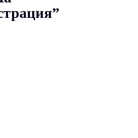
страция”