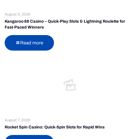
August 8, 2026
Kangaroo 88 Casino – Quick‑Play Slots & Lightning Roulette for
Fast‑Paced Winners
Read more
August 7, 2026
Rocket Spin Casino: Quick‑Spin Slots for Rapid Wins