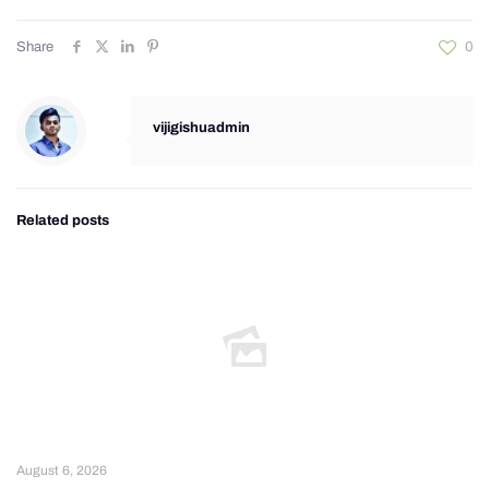
Share
0
vijigishuadmin
Related posts
August 6, 2026