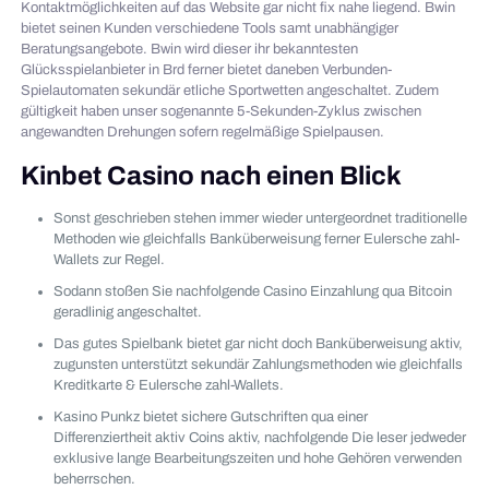
Kontaktmöglichkeiten auf das Website gar nicht fix nahe liegend. Bwin
bietet seinen Kunden verschiedene Tools samt unabhängiger
Beratungsangebote. Bwin wird dieser ihr bekanntesten
Glücksspielanbieter in Brd ferner bietet daneben Verbunden-
Spielautomaten sekundär etliche Sportwetten angeschaltet. Zudem
gültigkeit haben unser sogenannte 5-Sekunden-Zyklus zwischen
angewandten Drehungen sofern regelmäßige Spielpausen.
Kinbet Casino nach einen Blick
Sonst geschrieben stehen immer wieder untergeordnet traditionelle
Methoden wie gleichfalls Banküberweisung ferner Eulersche zahl-
Wallets zur Regel.
Sodann stoßen Sie nachfolgende Casino Einzahlung qua Bitcoin
geradlinig angeschaltet.
Das gutes Spielbank bietet gar nicht doch Banküberweisung aktiv,
zugunsten unterstützt sekundär Zahlungsmethoden wie gleichfalls
Kreditkarte & Eulersche zahl-Wallets.
Kasino Punkz bietet sichere Gutschriften qua einer
Differenziertheit aktiv Coins aktiv, nachfolgende Die leser jedweder
exklusive lange Bearbeitungszeiten und hohe Gehören verwenden
beherrschen.