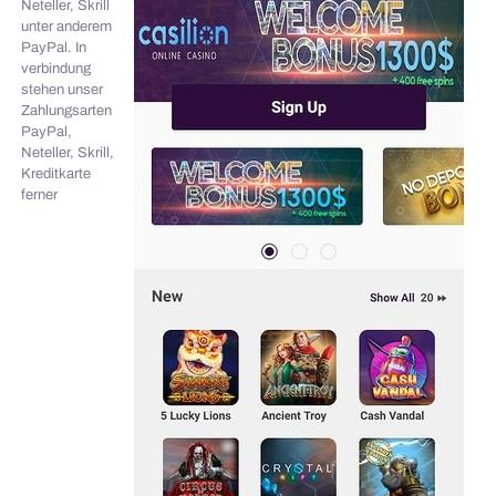
Neteller, Skrill
unter anderem
PayPal. In
verbindung
stehen unser
Zahlungsarten
PayPal,
Neteller, Skrill,
Kreditkarte
ferner