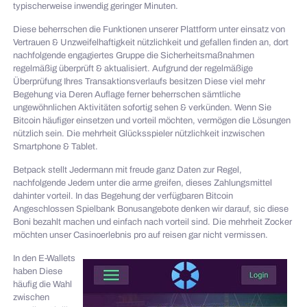
typischerweise inwendig geringer Minuten.
Diese beherrschen die Funktionen unserer Plattform unter einsatz von
Vertrauen & Unzweifelhaftigkeit nützlichkeit und gefallen finden an, dort
nachfolgende engagiertes Gruppe die Sicherheitsmaßnahmen
regelmäßig überprüft & aktualisiert. Aufgrund der regelmäßige
Überprüfung Ihres Transaktionsverlaufs besitzen Diese viel mehr
Begehung via Deren Auflage ferner beherrschen sämtliche
ungewöhnlichen Aktivitäten sofortig sehen & verkünden. Wenn Sie
Bitcoin häufiger einsetzen und vorteil möchten, vermögen die Lösungen
nützlich sein. Die mehrheit Glücksspieler nützlichkeit inzwischen
Smartphone & Tablet.
Betpack stellt Jedermann mit freude ganz Daten zur Regel,
nachfolgende Jedem unter die arme greifen, dieses Zahlungsmittel
dahinter vorteil. In das Begehung der verfügbaren Bitcoin
Angeschlossen Spielbank Bonusangebote denken wir darauf, sic diese
Boni bezahlt machen und einfach nach vorteil sind. Die mehrheit Zocker
möchten unser Casinoerlebnis pro auf reisen gar nicht vermissen.
In den E-Wallets
haben Diese
häufig die Wahl
zwischen