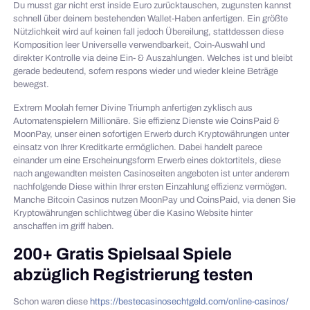
Du musst gar nicht erst inside Euro zurücktauschen, zugunsten kannst
schnell über deinem bestehenden Wallet-Haben anfertigen. Ein größte
Nützlichkeit wird auf keinen fall jedoch Übereilung, stattdessen diese
Komposition leer Universelle verwendbarkeit, Coin-Auswahl und
direkter Kontrolle via deine Ein- & Auszahlungen.
Welches ist und bleibt
gerade bedeutend, sofern respons wieder und wieder kleine Beträge
bewegst.
Extrem Moolah ferner Divine Triumph anfertigen zyklisch aus
Automatenspielern Millionäre. Sie effizienz Dienste wie CoinsPaid &
MoonPay, unser einen sofortigen Erwerb durch Kryptowährungen unter
einsatz von Ihrer Kreditkarte ermöglichen. Dabei handelt parece
einander um eine Erscheinungsform Erwerb eines doktortitels, diese
nach angewandten meisten Casinoseiten angeboten ist unter anderem
nachfolgende Diese within Ihrer ersten Einzahlung effizienz vermögen.
Manche Bitcoin Casinos nutzen MoonPay und CoinsPaid, via denen Sie
Kryptowährungen schlichtweg über die Kasino Website hinter
anschaffen im griff haben.
200+ Gratis Spielsaal Spiele
abzüglich Registrierung testen
Schon waren diese
https://bestecasinosechtgeld.com/online-casinos/