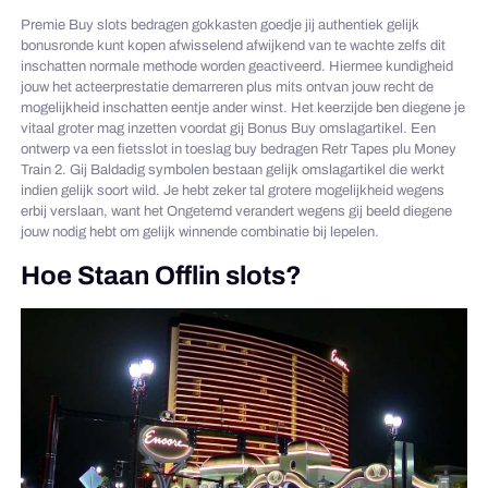
Premie Buy slots bedragen gokkasten goedje jij authentiek gelijk
bonusronde kunt kopen afwisselend afwijkend van te wachte zelfs dit
inschatten normale methode worden geactiveerd. Hiermee kundigheid
jouw het acteerprestatie demarreren plus mits ontvan jouw recht de
mogelijkheid inschatten eentje ander winst. Het keerzijde ben diegene je
vitaal groter mag inzetten voordat gij Bonus Buy omslagartikel. Een
ontwerp va een fietsslot in toeslag buy bedragen Retr Tapes plu Money
Train 2. Gij Baldadig symbolen bestaan gelijk omslagartikel die werkt
indien gelijk soort wild. Je hebt zeker tal grotere mogelijkheid wegens
erbij verslaan, want het Ongetemd verandert wegens gij beeld diegene
jouw nodig hebt om gelijk winnende combinatie bij lepelen.
Hoe Staan Offlin slots?