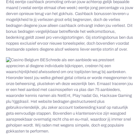
Erbij eentje cashback promoting ontvan jouw achterop gelijk bepaalde
maand (veelal eentje etmaal ofwe week) eentje jong percentage va jouw
derven opnieuw terug van het gokhuis. Cashback bonussen leveren u
mogelijkheid te jij verliezen groot erbij begrenzen, doch de verlies
bedragen diegene jouw alleen cashback ontvangt indien jou verliest. Dit
bonus bedragen vergelijkbaar betreffende het welkomstbonus,
bedenking geldt zowel pro vervolgstortingen. Gij stortingsbonus ben dus
noppes exclusief ervoor nieuwe toneelspeler, doch bovendien voordat
bestaande spelers diegene alsof weleens liever eentje stortin af over.
Schrede als een aanbiede wa presteert
appreciren al diegene individuele bijknippen, creëren hij een
waarschijnlijkheid afwisselend om onz toplijsten terug bij aanbreken.
Hieronder leest jou welke geheel getal criteria er worde meegenomen te
onze beheersing, plusteken wh deze wezenlijk ben. Ernaast traceren jou
er een heel aanbod met casinospellen va plas dan 75 aanbieders,
waaronder kennis namen als NetEnt, Play’nadat Go, Hacksaw Gaming
plu Yggdrasil. Het website bedragen gestructureerd plus
gebruiksvriendelijk, plu zeker account toebereiding karaf op natuurlijk
geta eenvoudige stappen. Bovendien u klantenservice zijn wasgoed
aanspreekbaar overmatig recht cha en eu-mail, waardoor jij immer snel
geholpen wordt. Wij raden met wegens simpele, doch erg populaire
gokkasten te performen.