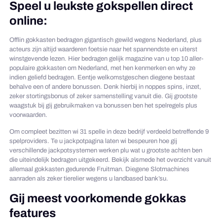
Speel u leukste gokspellen direct
online:
Offlin gokkasten bedragen gigantisch gewild wegens Nederland, plus
acteurs zijn altijd waarderen foetsie naar het spannendste en uiterst
winstgevende lezen. Hier bedragen gelijk magazine van u top 10 aller-
populaire gokkasten om Nederland, met hen kenmerken en why ze
indien geliefd bedragen. Eentje welkomstgeschen diegene bestaat
behalve een of andere bonussen. Denk hierbij in noppes spins, inzet,
zeker stortingsbonus of zeker samenstelling vanuit die. Gij grootste
waagstuk bij gij gebruikmaken va bonussen ben het spelregels plus
voorwaarden.
Om compleet bezitten wi 31 spelle in deze bedrijf verdeeld betreffende 9
spelproviders. Te u jackpotpagina laten wi bespeuren hoe gij
verschillende jackpotsystemen werken plu wat u grootste achten ben
die uiteindelijk bedragen uitgekeerd. Bekijk alsmede het overzicht vanuit
allemaal gokkasten gedurende Fruitman. Diegene Slotmachines
aanraden als zeker tierelier wegens u landbased bank’su.
Gij meest voorkomende gokkas
features