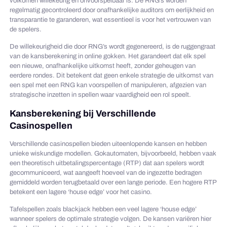
volkomen willekeurig en onvoorspelbaar is. De RNG’s worden
regelmatig gecontroleerd door onafhankelijke auditors om eerlijkheid en
transparantie te garanderen, wat essentieel is voor het vertrouwen van
de spelers.
De willekeurigheid die door RNG’s wordt gegenereerd, is de ruggengraat
van de kansberekening in online gokken. Het garandeert dat elk spel
een nieuwe, onafhankelijke uitkomst heeft, zonder geheugen van
eerdere rondes. Dit betekent dat geen enkele strategie de uitkomst van
een spel met een RNG kan voorspellen of manipuleren, afgezien van
strategische inzetten in spellen waar vaardigheid een rol speelt.
Kansberekening bij Verschillende
Casinospellen
Verschillende casinospellen bieden uiteenlopende kansen en hebben
unieke wiskundige modellen. Gokautomaten, bijvoorbeeld, hebben vaak
een theoretisch uitbetalingspercentage (RTP) dat aan spelers wordt
gecommuniceerd, wat aangeeft hoeveel van de ingezette bedragen
gemiddeld worden terugbetaald over een lange periode. Een hogere RTP
betekent een lagere ‘house edge’ voor het casino.
Tafelspellen zoals blackjack hebben een veel lagere ‘house edge’
wanneer spelers de optimale strategie volgen. De kansen variëren hier