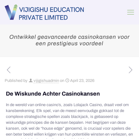
Ontwikkel geavanceerde casinokansen voor
een prestigieus voordeel
Published by
vijigishuadmin
on
April 23, 2026
De Wiskunde Achter Casinokansen
In de wereld van online casino’s, zoals Lolajack Casino, draait veel om
kansberekening. Elk spel, van de meest eenvoudige gokkast tot de
complexe strategische spellen zoals blackjack, is gebaseerd op
wiskundige principes die de kansen bepalen. Het begrijpen van deze
kansen, ook wel de “house edge” genoemd, is cruciaal voor spelers die
een beter beeld willen krijgen van hun potentiële winsten en verliezen, en