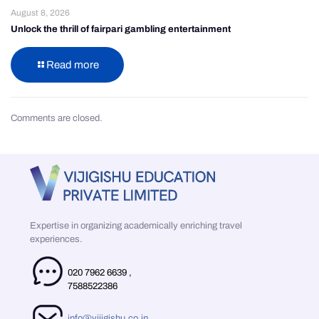
August 8, 2026
Unlock the thrill of fairpari gambling entertainment
Read more
Comments are closed.
Expertise in organizing academically enriching travel
experiences.
020 7962 6639
,
7588522386
info@vijigishu.co.in