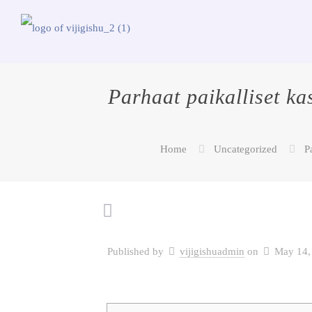
Parhaat paikalliset ka
Home
Uncategorized
P
Published by
vijigishuadmin
on
May 14,