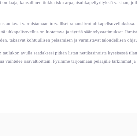
n laaja, kansallinen tiukka isku arpajaisuhkapeliyrityksiä vastaan, joill
nus auttavat varmistamaan turvalliset rahansiirrot uhkapelisovelluksissa.
ttä uhkapelisovellus on luotettava ja täyttää sääntelyvaatimukset. Ihmiste
uuden, takaavat kohtuullisen pelaamisen ja varmistavat taloudellisen ohja
 taulukon avulla saadaksesi pitkän listan nettikasinoista kyseisessä tilan
oima vaihtelee osavaltioittain. Pyrimme tarjoamaan pelaajille tarkimmat j