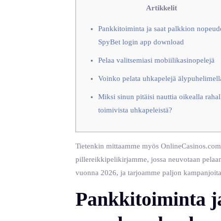
Artikkelit
Pankkitoiminta ja saat palkkion nopeud
SpyBet login app download
Pelaa valitsemiasi mobiilikasinopelejä
Voinko pelata uhkapelejä älypuhelimell
Miksi sinun pitäisi nauttia oikealla rahal
toimivista uhkapeleistä?
Tietenkin mittaamme myös OnlineCasinos.com-si
pillereikkipelikirjamme, jossa neuvotaan pelaam
vuonna 2026, ja tarjoamme paljon kampanjoit
Pankkitoiminta j