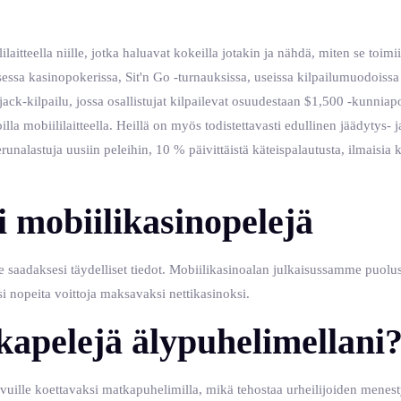
ilaitteella niille, jotka haluavat kokeilla jotakin ja nähdä, miten se to
essa kasinopokerissa, Sit'n Go -turnauksissa, useissa kilpailumuodoissa 
ack-kilpailu, jossa osallistujat kilpailevat osuudestaan ​​​​$1,500 -kunnia
a mobiililaitteella. Heillä on myös todistettavasti edullinen jäädytys- ja
perunalastuja uusiin peleihin, 10 % päivittäistä käteispalautusta, ilmaisia ​​
i mobiilikasinopelejä
saadaksesi täydelliset tiedot. Mobiilikasinoalan julkaisussamme puolust
nopeita voittoja maksavaksi nettikasinoksi.
kapelejä älypuhelimellani
vuille koettavaksi matkapuhelimilla, mikä tehostaa urheilijoiden menest