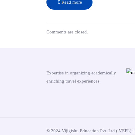
Read more
Comments are closed.
Expertise in organizing academically
enriching travel experiences.
© 2024 Vijigishu Education Pvt. Ltd ( VEPL) |