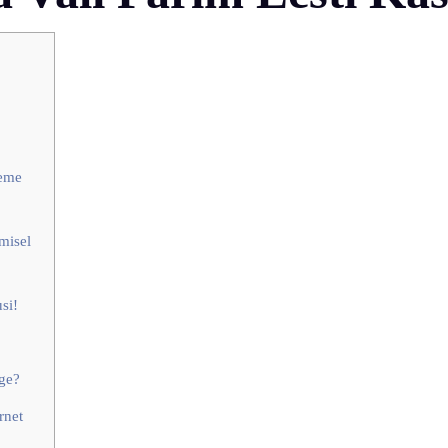
eeme
misel
si!
ge?
rnet