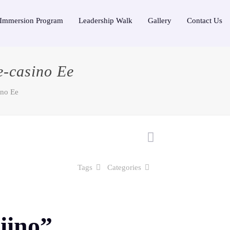
Immersion Program
Leadership Walk
Gallery
Contact Us
e-casino Ee
ino Ee
Tags
Categories
iino”