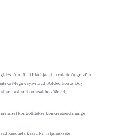
ngides. Ainuüksi blackjacki ja ruletimänge võib
t näiteks Megaways-slotid, Added bonus Buy
 online kasiinod on usaldusväärsed,
sinemisel kontrollitakse konkreetseid mänge
aad kasutada kaarti ka väljamaksete