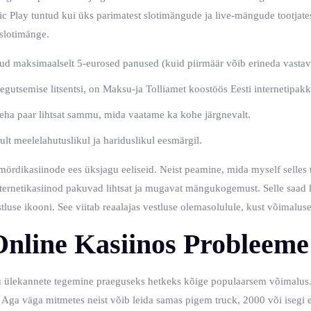
ic Play tuntud kui üks parimatest slotimängude ja live-mängude tootjate
 slotimänge.
tud maksimaalselt 5-eurosed panused (kuid piirmäär võib erineda vastava
egutsemise litsentsi, on Maksu-ja Tolliamet koostöös Eesti internetipakk
teha paar lihtsat sammu, mida vaatame ka kohe järgnevalt.
ult meelelahutuslikul ja hariduslikul eesmärgil.
 mördikasiinode ees üksjagu eeliseid. Neist peamine, mida myself selles ta
nternetikasiinod pakuvad lihtsat ja mugavat mängukogemust. Selle saad k
use ikooni. See viitab reaalajas vestluse olemasolulule, kust võimaluse
Online Kasiinos Probleem
du ülekannete tegemine praeguseks hetkeks kõige populaarsem võimalus
l. Aga väga mitmetes neist võib leida samas pigem truck, 2000 või iseg