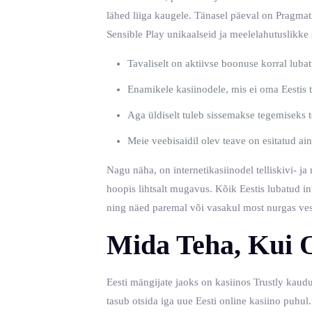
lähed liiga kaugele. Tänasel päeval on Pragmat
Sensible Play unikaalseid ja meelelahutuslikke
Tavaliselt on aktiivse boonuse korral luba
Enamikele kasiinodele, mis ei oma Eestis t
Aga üldiselt tuleb sissemakse tegemiseks 
Meie veebisaidil olev teave on esitatud ain
Nagu näha, on internetikasiinodel telliskivi- ja
hoopis lihtsalt mugavus. Kõik Eestis lubatud i
ning näed paremal või vasakul most nurgas vestl
Mida Teha, Kui 
Eesti mängijate jaoks on kasiinos Trustly kau
tasub otsida iga uue Eesti online kasiino puhu