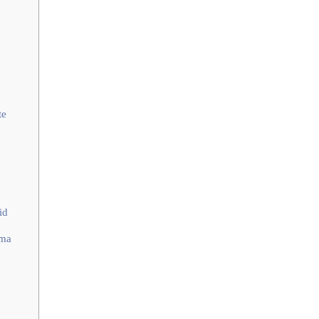
te
id
lma