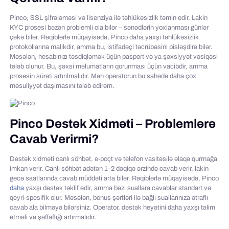
Pinco, SSL şifrələməsi və lisenziya ilə təhlükəsizlik təmin edir. Lakin
KYC prosesi bəzən problemli ola bilər – sənədlərin yoxlanması günlər
çəkə bilər. Rəqiblərlə müqayisədə, Pinco daha yaxşı təhlükəsizlik
protokollarına malikdir, amma bu, istifadəçi təcrübəsini pisləşdirə bilər.
Məsələn, hesabınızı təsdiqləmək üçün pasport və ya şəxsiyyət vəsiqəsi
tələb olunur. Bu, şəxsi məlumatların qorunması üçün vacibdir, amma
prosesin sürəti artırılmalıdır. Mən operatorun bu sahədə daha çox
məsuliyyət daşımasını tələb edirəm.
Pinco Dəstək Xidməti – Problemlərə
Cavab Verirmi?
Dəstək xidməti canlı söhbət, e-poçt və telefon vasitəsilə əlaqə qurmağa
imkan verir. Canlı söhbət adətən 1-2 dəqiqə ərzində cavab verir, lakin
gecə saatlarında cavab müddəti arta bilər. Rəqiblərlə müqayisədə, Pinco
daha
yaxşı dəstək təklif edir, amma bəzi suallara cavablar standart və
qeyri-spesifik olur. Məsələn, bonus şərtləri ilə bağlı suallarınıza ətraflı
cavab ala bilməyə bilərsiniz. Operator, dəstək heyətini daha yaxşı təlim
etməli və şəffaflığı artırmalıdır.