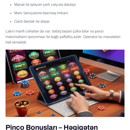
Manat ilə işləyən yerli valyuta dəstəyi
Mərc tarixçəsinə baxmaq imkanı
Canlı dəstək ilə əlaqə
Lakin mənfi cəhətlər də var: tətbiq bəzən çökə bilər və şəxsi
məlumatların qorunması ilə bağlı şəffaflıq azdır. Operator bu məsələləri
həll etməlidir.
Pinco Bonusları – Həqiqətən