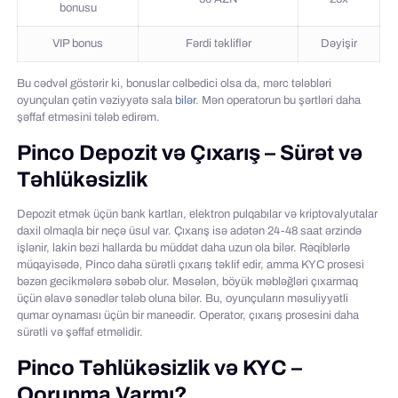
bonusu
VIP bonus
Fərdi təkliflər
Dəyişir
Bu cədvəl göstərir ki, bonuslar cəlbedici olsa da, mərc tələbləri
oyunçuları çətin vəziyyətə sala
bilər
. Mən operatorun bu şərtləri daha
şəffaf etməsini tələb edirəm.
Pinco Depozit və Çıxarış – Sürət və
Təhlükəsizlik
Depozit etmək üçün bank kartları, elektron pulqabılar və kriptovalyutalar
daxil olmaqla bir neçə üsul var. Çıxarış isə adətən 24-48 saat ərzində
işlənir, lakin bəzi hallarda bu müddət daha uzun ola bilər. Rəqiblərlə
müqayisədə, Pinco daha sürətli çıxarış təklif edir, amma KYC prosesi
bəzən gecikmələrə səbəb olur. Məsələn, böyük məbləğləri çıxarmaq
üçün əlavə sənədlər tələb oluna bilər. Bu, oyunçuların məsuliyyətli
qumar oynaması üçün bir maneədir. Operator, çıxarış prosesini daha
sürətli və şəffaf etməlidir.
Pinco Təhlükəsizlik və KYC –
Qorunma Varmı?