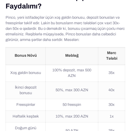
Faydalımı?
Pinco, yeni istifadəçilər üçün xoş gəldin bonusu, depozit bonusları və
freespinlər təklif edir. Lakin bu bonusların mərc tələbləri çox vaxt 30x-
dən 50x-ə qədərdir. Bu o deməkdir ki, bonusu çıxarmaq üçün çoxlu mərc
etməlisiniz. Rəqiblərlə müqayisədə, Pinco bonusları daha cəlbedici
görünür, amma şərtlər daha sərtdir. Məsələn:
Mərc
Bonus Növü
Məbləğ
Tələbi
100% depozit, max 500
Xoş gəldin bonusu
35x
AZN
İkinci depozit
50%, max 300 AZN
40x
bonusu
Freespinlər
50 freespin
30x
Həftəlik keşbek
10%, max 200 AZN
1x
Doğum günü
50 AZN
25x