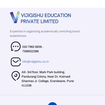
Expertise in organizing academically enriching travel
experiences.
020 7962 6639
,
7588522386
info@vijigishu.co.in
A9- 3rd floor, Mark Park building,
Pandurang Colony, Near Dr. Kalmadi
Shamrao Jr. College, Erandwane, Pune
411038