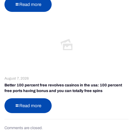
Read more
August 7, 2026
Better 100 percent free revolves casinos in the usa: 100 percent
free ports having bonus and you can totally free spins
Read more
Comments are closed.