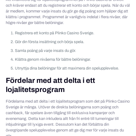
och kräver endast att du registrerar ett konto och börjar spela. När du väl
är medlem, kommer varje insats du gör ge dig poäng som hjälper dig att
klättra i programmet. Programmet är vanligtvis indelat i flera nivåer, där
högre nivåer ger bättre belöningar.
Registrera ett konto på Plinko Casino Sverige.
Gör din första insättning och börja spela.
Samla poäng på varje insats du gör.
Klättra genom nivåerna för bättre belöningar.
Utnyttja dina belöningar för att maximera din spelupplevelse.
Fördelar med att delta i ett
lojalitetsprogram
Fördelarna med att delta i ett lojalitetsprogram som det på Plinko Casino
Sverige är många. Utöver de direkta belöningarna som poäng och
cashback, får spelare även tillgång till exklusiva kampanjer och
evenemang. Detta kan inkludera allt från fri entré till turneringar till
inbjudningar till lyxiga event. Dessutom kan det förbättra din
övergripande spelupplevelse genom att ge dig mer för varje insats du