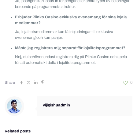
Ja, poängen kan lösas in för pengar eller andra typer av belöningar
beroende på programmets struktur.
Erbjuder Plinko Casino exklusiva evenemang för sina lojala
medlemmar?
Ja, lojalitetsmedlemmar kan få inbjudningar till exklusiva
evenemang och kampanjer.
Måste jag registrera mig separat för lojalitetsprogrammet?
Nej, du behöver endast registrera dig på Plinko Casino och spela
för att automatiskt delta i lojalitetsprogrammet.
Share
0
vijigishuadmin
Related posts