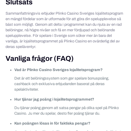
Slutsats
Sammanfattningsvis erbjuder Plinko Casino Sveriges lojalitetsprogram
en mängd fördelar som är utformade för att göra din spelupplevelse så
bäst som möjligt. Genom att delta i programmet kan du njuta av en rad
belöningar, nå högre nivåer och få en mer fördjupad och belönande
spelupplevelse. För spelare i Sverige som söker mer än bara det
vanliga, är lojalitetsprogrammet på Plinko Casino en ovärderlig del av
deras speläventyr.
Vanliga frågor (FAQ)
Vad är Plinko Casino Sveriges lojalitetsprogram?
Det är ett belöningssystem som ger spelare bonuspoäng,
cashback och exklusiva erbjudanden baserat på deras
spelaktiviteter.
Hur tjänar jag poäng i lojalitetsprogrammet?
Du tjänar poäng genom att satsa pengar på olika spel på Plinko
Casino. Ju mer du spelar, desto fler poäng tjänar du.
Kan poängen lösas in för faktiska pengar?