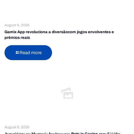
August 6, 2026
Gamix App revoluciona a diversãocom jogos envolventes e
prêmios reais
Read more
August 6, 2026