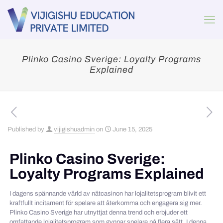
Plinko Casino Sverige: Loyalty Programs
Explained
Published by
vijigishuadmin
on
June 15, 2025
Plinko Casino Sverige:
Loyalty Programs Explained
I dagens spännande värld av nätcasinon har lojalitetsprogram blivit ett
kraftfullt incitament för spelare att återkomma och engagera sig mer.
Plinko Casino Sverige har utnyttjat denna trend och erbjuder ett
omfattande lojalitetsprogram som gynnar spelare på flera sätt. I denna