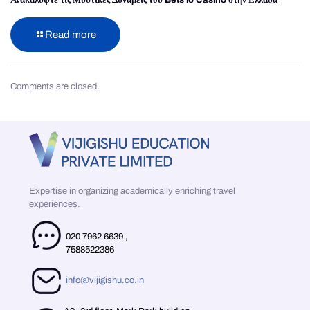
Ανακαλύψτε τις Μυστικές Δυνάμεις του Bets io Casino στην Ελλάδα
Read more
Comments are closed.
Expertise in organizing academically enriching travel
experiences.
020 7962 6639
,
7588522386
info@vijigishu.co.in