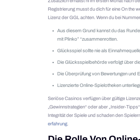
Zusätzlich erhältst ni im ersten Monat nach de
Registrierung musst du dich für eine On the w
Lizenz der GGL achten. Wenn du bei Nummer 
Aus diesem Grund kannst du das Runde be
mit Plinko” “zusammenrotten.
Glücksspiel sollte nie als Einnahmequell
Die Glücksspielbehörde verfolgt über di
Die Überprüfung von Bewertungen und Erfa
Lizenzierte Online-Spielotheken unterli
Seriöse Casinos verfügen über gültige Lizen
„Gewinnstrategien“ oder aber „Insider-Tipps“
Integrität der Spiele und schaden den Spiele
erfahrung
.
Die Rolle Von Online