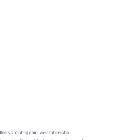
n vorsichtig sein, weil zahlreiche