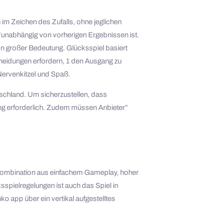
 im Zeichen des Zufalls, ohne jeglichen
 “unabhängig von vorherigen Ergebnissen ist.
on großer Bedeutung. Glücksspiel basiert
cheidungen erfordern, 1 den Ausgang zu
 Nervenkitzel und Spaß.
schland. Um sicherzustellen, dass
ng erforderlich. Zudem müssen Anbieter”
e Kombination aus einfachem Gameplay, hoher
spielregelungen ist auch das Spiel in
ko app über ein vertikal aufgestelltes