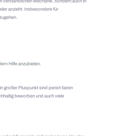
ach verständlichen Mechanik, sondern auch in
ler anzieht. Insbesondere für
nzugehen.
rn Hilfe anzubieten.
 großer Pluspunkt sind perish fairen
chhaltig beworben und auch viele