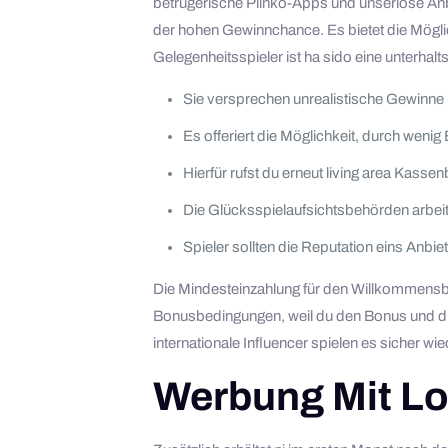
betrügerische Plinko-Apps und unseriöse Anbie
der hohen Gewinnchance. Es bietet die Mögli
Gelegenheitsspieler ist ha sido eine unterhal
Sie versprechen unrealistische Gewinne u
Es offeriert die Möglichkeit, durch weni
Hierfür rufst du erneut living area Kass
Die Glücksspielaufsichtsbehörden arbeit
Spieler sollten die Reputation eins Anbie
Die Mindesteinzahlung für den Willkommensbon
Bonusbedingungen, weil du den Bonus und die
internationale Influencer spielen es sicher wie
Werbung Mit L