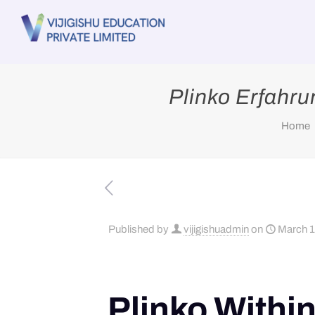
Plinko Erfahr
Home
Published by
vijigishuadmin
on
March 1
Plinko Withi