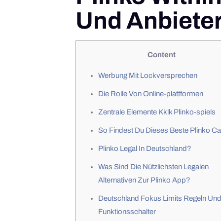
Und Anbieter
Content
Werbung Mit Lockversprechen
Die Rolle Von Online-plattformen
Zentrale Elemente Kklk Plinko-spiels
So Findest Du Dieses Beste Plinko Ca
Plinko Legal In Deutschland?
Was Sind Die Nützlichsten Legalen
Alternativen Zur Plinko App?
Deutschland Fokus Limits Regeln Un
Funktionsschalter