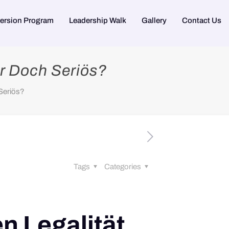
ersion Program
Leadership Walk
Gallery
Contact Us
r Doch Seriös?
Seriös?
Tags
Categories
n Legalität