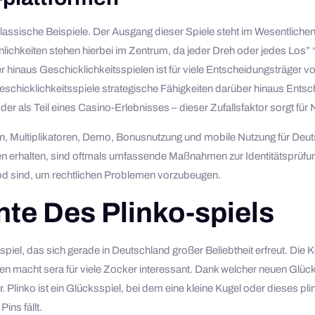
lassische Beispiele. Der Ausgang dieser Spiele steht im Wesentlichen
nlichkeiten stehen hierbei im Zentrum, da jeder Dreh oder jedes Los”
hinaus Geschicklichkeitsspielen ist für viele Entscheidungsträger v
eschicklichkeitsspiele strategische Fähigkeiten darüber hinaus Ents
der als Teil eines Casino-Erlebnisses – dieser Zufallsfaktor sorgt für
n, Multiplikatoren, Demo, Bonusnutzung und mobile Nutzung für Deut
en erhalten, sind oftmals umfassende Maßnahmen zur Identitätsprüfu
ood sind, um rechtlichen Problemen vorzubeugen.
te Des Plinko-spiels
piel, das sich gerade in Deutschland großer Beliebtheit erfreut. Di
 macht sera für viele Zocker interessant. Dank welcher neuen Glücks
. Plinko ist ein Glücksspiel, bei dem eine kleine Kugel oder dieses plin
ins fällt.