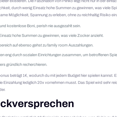
ter existieren. Die Faszination von Plinko liegt nicht nur in der einf
chkeit, durch wenig Einsatz hohe Summen zu gewinnen, was viele Spie
tsame Möglichkeit, Spannung zu erleben, ohne zu reichhaltig Risiko ei
nd kostenlose Boni, perish nie ausgezahlt sein.
g Einsatz hohe Summen zu gewinnen, was viele Zocker anzieht.
enbereich auf ebenso gehst zu family room Auszahlungen.
en eng durch sozialen Einrichtungen zusammen, um betroffenen Spiele
ters gründlich recherchieren.
us beträgt 1€, wodurch du mit jedem Budget hier spielen kannst. Ein
 Einzahlung lediglich 20x vornehmen musst. Das Spiel wird sehr rei
der.
ockversprechen