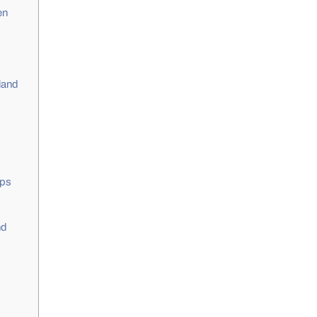
en
land
pps
nd