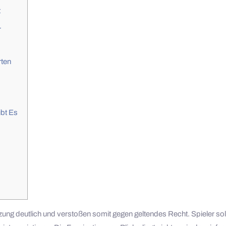
t
r
rten
ibt Es
g deutlich und verstoßen somit gegen geltendes Recht. Spieler sollte