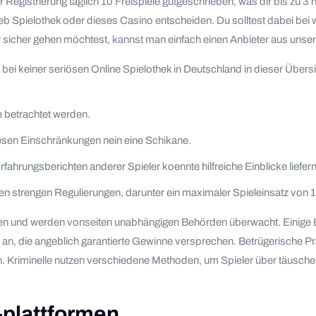
r Registrierung täglich 10 Freispiele gutgeschrieben, was dir bis zu 3
eb Spielothek oder dieses Casino entscheiden. Du solltest dabei bei wi
sicher gehen möchtest, kannst man einfach einen Anbieter aus unse
i keiner seriösen Online Spielothek in Deutschland in dieser Übers
e betrachtet werden.
esen Einschränkungen nein eine Schikane.
hrungsberichten anderer Spieler koennte hilfreiche Einblicke liefern
egen strengen Regulierungen, darunter ein maximaler Spieleinsatz von
zen und werden vonseiten unabhängigen Behörden überwacht. Einige Be
 an, die angeblich garantierte Gewinne versprechen. Betrügerische P
rn. Kriminelle nutzen verschiedene Methoden, um Spieler über täusch
-plattformen