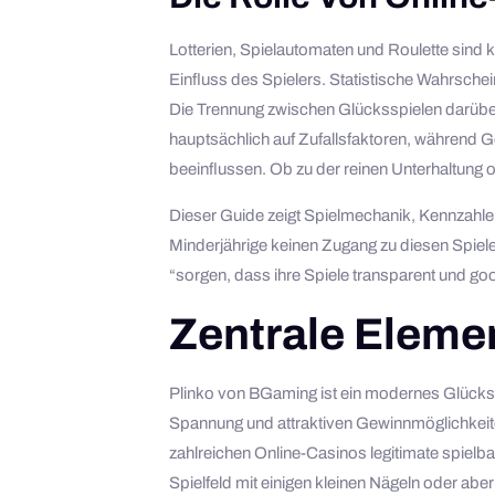
Lotterien, Spielautomaten und Roulette sind k
Einfluss des Spielers. Statistische Wahrschei
Die Trennung zwischen Glücksspielen darüber 
hauptsächlich auf Zufallsfaktoren, während G
beeinflussen. Ob zu der reinen Unterhaltung o
Dieser Guide zeigt Spielmechanik, Kennzahle
Minderjährige keinen Zugang zu diesen Spiel
“sorgen, dass ihre Spiele transparent und g
Zentrale Elemen
Plinko von BGaming ist ein modernes Glückss
Spannung und attraktiven Gewinnmöglichkeiten
zahlreichen Online-Casinos legitimate spielbar
Spielfeld mit einigen kleinen Nägeln oder aber P