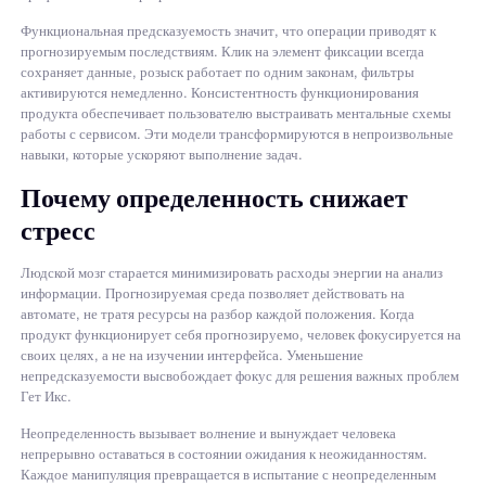
Функциональная предсказуемость значит, что операции приводят к
прогнозируемым последствиям. Клик на элемент фиксации всегда
сохраняет данные, розыск работает по одним законам, фильтры
активируются немедленно. Консистентность функционирования
продукта обеспечивает пользователю выстраивать ментальные схемы
работы с сервисом. Эти модели трансформируются в непроизвольные
навыки, которые ускоряют выполнение задач.
Почему определенность снижает
стресс
Людской мозг старается минимизировать расходы энергии на анализ
информации. Прогнозируемая среда позволяет действовать на
автомате, не тратя ресурсы на разбор каждой положения. Когда
продукт функционирует себя прогнозируемо, человек фокусируется на
своих целях, а не на изучении интерфейса. Уменьшение
непредсказуемости высвобождает фокус для решения важных проблем
Гет Икс.
Неопределенность вызывает волнение и вынуждает человека
непрерывно оставаться в состоянии ожидания к неожиданностям.
Каждое манипуляция превращается в испытание с неопределенным