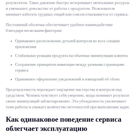
результатом. Такое давление быстро исчерпывает ментальные ресурсы
и уменьшает довольство от работы с продуктом. Пользователь
начинает избегать трудных опций или совсем отказывается от сервиса.
Постоянный оболочка обеспечивает удобное взаимодействие
благодаря нескольким факторам:
Одинаковое расположение деталей контроля во всех секциях
приложения
Стабильные реакции продукта на обычные манипуляции клиента
Сохранение принципов навигации между разными страницами
сервиса
Одинаковое оформление уведомлений и извещений об сбоях
Предсказуемость порождает ощущение мастерства и контроля над
средством. Человек чувствует себя уверенно, когда понимает результат
своих манипуляций заблаговременно. Эта убежденность увеличивает
темп работы и снижает количество неточностей при выполнении задач.
Как одинаковое поведение сервиса
облегчает эксплуатацию