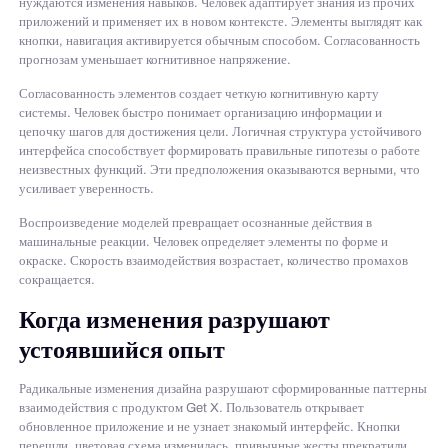
нуждаются изменения навыков. Человек адаптирует знания из прочих
приложений и применяет их в новом контексте. Элементы выглядят как
кнопки, навигация активируется обычным способом. Согласованность
прогнозам уменьшает когнитивное напряжение.
Согласованность элементов создает четкую когнитивную карту
системы. Человек быстро понимает организацию информации и
цепочку шагов для достижения цели. Логичная структура устойчивого
интерфейса способствует формировать правильные гипотезы о работе
неизвестных функций. Эти предположения оказываются верными, что
усиливает уверенность.
Воспроизведение моделей превращает осознанные действия в
машинальные реакции. Человек определяет элементы по форме и
окраске. Скорость взаимодействия возрастает, количество промахов
сокращается.
Когда изменения разрушают
устоявшийся опыт
Радикальные изменения дизайна разрушают сформированные паттерны
взаимодействия с продуктом Get X. Пользователь открывает
обновленное приложение и не узнает знакомый интерфейс. Кнопки
перешли, цветовая схема изменилась, привычные жесты прекратили