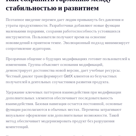
стабильностью и развитием
Поэтапное введение перемен дает людям привыкнуть без давления и
утраты продуктивности. Разработчики добавляют новые функции
маленькими порциями, сохраняя работоспособность устоявшихся
инструментов. Пользователи получают время на освоение
нововведений в приятном темпе. Эволюционный подход минимизирует
сопротивление аудитории.
Прозрачная общение о будущих модификациях готовит пользователей к
изменениям. Группа объясняет основания модификаций,
демонстрирует достоинства новой версии, дает учебные ресурсы.
Честный диалог трансформирует GetX клиентов из безучастных
получателей в деятельных соучастников развития продукта.
Удержание ключевых паттернов взаимодействия при модификации
дополнительных элементов обеспечивает последовательность
взаимодействия. Базовая навигация остается постоянной, основные
функции располагаются в обычных местах. Перемены затрагивают
визуальное оформление или дополнительные возможности. Такой
метод обеспечивает модернизировать продукт без разрушения
компетенций.