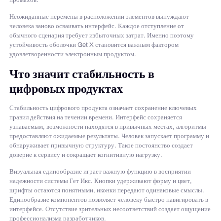
промахов.
Неожиданные перемены в расположении элементов вынуждают
человека заново осваивать интерфейс. Каждое отступление от
обычного сценария требует избыточных затрат. Именно поэтому
устойчивость оболочки Get X становится важным фактором
удовлетворенности электронным продуктом.
Что значит стабильность в
цифровых продуктах
Стабильность цифрового продукта означает сохранение ключевых
правил действия на течении времени. Интерфейс сохраняется
узнаваемым, возможности находятся в привычных местах, алгоритмы
предоставляют ожидаемые результаты. Человек запускает программу и
обнаруживает привычную структуру. Такое постоянство создает
доверие к сервису и сокращает когнитивную нагрузку.
Визуальная единообразие играет важную функцию в восприятии
надежности системы Гет Икс. Кнопки удерживают форму и цвет,
шрифты остаются понятными, иконки передают одинаковые смыслы.
Единообразие компонентов позволяет человеку быстро навигировать в
интерфейсе. Отсутствие зрительных несоответствий создает ощущение
профессионализма разработчиков.