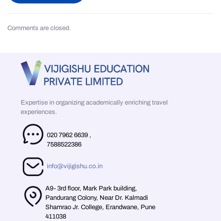
Comments are closed.
Expertise in organizing academically enriching travel
experiences.
020 7962 6639
,
7588522386
info@vijigishu.co.in
A9- 3rd floor, Mark Park building,
Pandurang Colony, Near Dr. Kalmadi
Shamrao Jr. College, Erandwane, Pune
411038