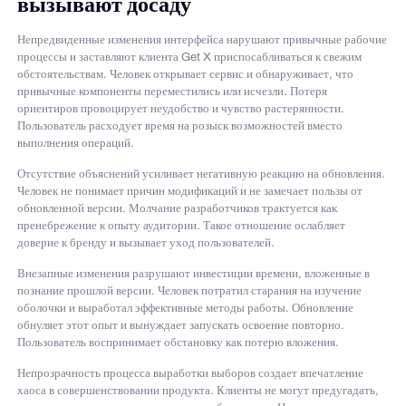
вызывают досаду
Непредвиденные изменения интерфейса нарушают привычные рабочие
процессы и заставляют клиента Get X приспосабливаться к свежим
обстоятельствам. Человек открывает сервис и обнаруживает, что
привычные компоненты переместились или исчезли. Потеря
ориентиров провоцирует неудобство и чувство растерянности.
Пользователь расходует время на розыск возможностей вместо
выполнения операций.
Отсутствие объяснений усиливает негативную реакцию на обновления.
Человек не понимает причин модификаций и не замечает пользы от
обновленной версии. Молчание разработчиков трактуется как
пренебрежение к опыту аудитории. Такое отношение ослабляет
доверие к бренду и вызывает уход пользователей.
Внезапные изменения разрушают инвестиции времени, вложенные в
познание прошлой версии. Человек потратил старания на изучение
оболочки и выработал эффективные методы работы. Обновление
обнуляет этот опыт и вынуждает запускать освоение повторно.
Пользователь воспринимает обстановку как потерю вложения.
Непрозрачность процесса выработки выборов создает впечатление
хаоса в совершенствовании продукта. Клиенты не могут предугадать,