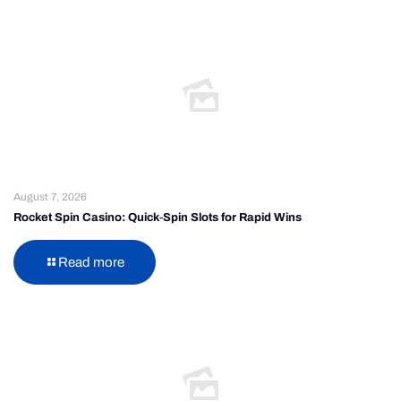
August 7, 2026
Rocket Spin Casino: Quick‑Spin Slots for Rapid Wins
Read more