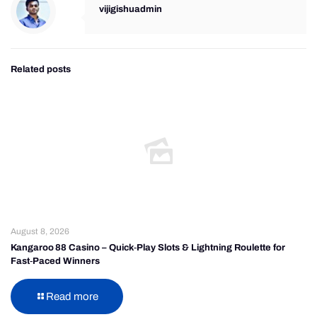
vijigishuadmin
Related posts
August 8, 2026
Kangaroo 88 Casino – Quick‑Play Slots & Lightning Roulette for
Fast‑Paced Winners
Read more