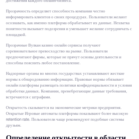
достижения каждого онлайн-бизнеса.
Прозрачность определяет способность компании честно
информировать клиентов о своих процедурах. Пользователи желают
осознавать, как именно платформа обрабатывает их данные. Нехватка
понятности вызывает подозрения и уменьшает желание сотрудничать с
площадкой.
Прозрачные Вулкан казино онлайн сервисы получают
соревновательное превосходство на рынке. Пользователи
предпочитают фирмы, которые не прячут основы деятельности и
способны пояснить любое постановление.
Надзорные органы во многих государствах устанавливают жесткие
нормы к обнародованию информации. Правовые нормы обязывает
онлайн платформы размещать политики конфиденциальности и условия
обработки данных. Компании, пренебрегающие данные требования,
встречаются с штрафами.
Открытость сказывается на экономические метрики предприятия.
Открытые Игровые автоматы платформы показывают более высокую
retention rate. Пользователи чаще рекомендуют подобные системы
друзьям.
Определение открытости в области