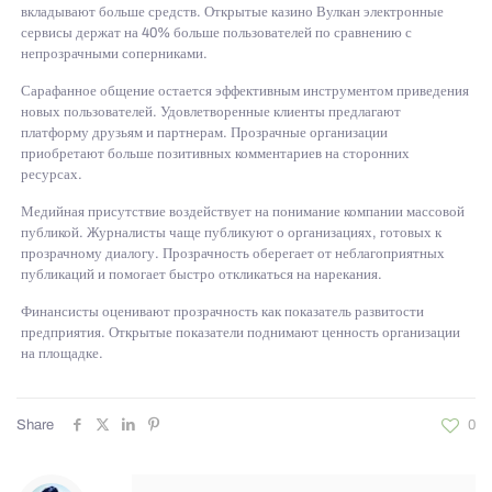
вкладывают больше средств. Открытые казино Вулкан электронные
сервисы держат на 40% больше пользователей по сравнению с
непрозрачными соперниками.
Сарафанное общение остается эффективным инструментом приведения
новых пользователей. Удовлетворенные клиенты предлагают
платформу друзьям и партнерам. Прозрачные организации
приобретают больше позитивных комментариев на сторонних
ресурсах.
Медийная присутствие воздействует на понимание компании массовой
публикой. Журналисты чаще публикуют о организациях, готовых к
прозрачному диалогу. Прозрачность оберегает от неблагоприятных
публикаций и помогает быстро откликаться на нарекания.
Финансисты оценивают прозрачность как показатель развитости
предприятия. Открытые показатели поднимают ценность организации
на площадке.
Share
0