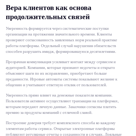
Вера клиентов как основа
продолжительных связей
Уверенность формируется через систематические поступки
организации на протяжении значительного времени. Клиенты
проверяют согласованность заявленных норм реальной практике
работы платформы. Отдельный случай нарушения обязательств
способен разрушить имидж, формировавшуюся десятилетиями.
Прозрачная коммуникация усиливает контакт между сервисом и
аудиторией. Компании, которые признают недочеты и открыто
объясняют шаги по их исправлению, приобретают больше
преданности. Игровые автоматы системы показывают желание к
общению и учитывают ответную отклик от пользователей.
Уверенность прямо влияет на денежные показатели компании.
Пользователи активнее осуществляют транзакции на платформах,
которым передают личную данные. Заказчики согласны платить
премию за продукты компаний с отличной славой.
Построение доверия требует комплексного способа ко каждому
элементам работы сервиса. Открытые электронные платформы
публикуют регулярные отчеты о сохранности и случаях. Лояльные