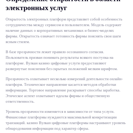
электронных услуг
Открытость электронных платформ представляет собой особенность
сотрудничества между сервисом и пользователем. Модель содержит
наличие данных о корпоративных механизмах и бизнес-моделях
фирмы. Открытость означает готовность фирмы пояснять свои шаги
ясным стилем.
В базе прозрачности лежит правило осознанного согласия.
Пользователь призван понимать результаты всякого поступка на
платформе. Вулкан казино цифровые услуги предоставляют
развернутые пояснения без скрытых положений мелким шрифтом.
Прозрачность охватывает несколько измерений деятельности онлайн-
платформ. Техническое направление касается методов обработки
информации. Торговое направление раскрывает способы заработка.
Этическое аспект охватывает идеалы фирмы и общественную
ответственность.
Уровень прозрачности изменяется в зависимости от типа услуги.
Финансовые платформы нуждаются максимальной конкретизации
транзакций. казино Вулкан цифровые платформы настраивают уровень
обнародования информации под характер сферы.