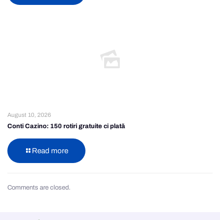
August 10, 2026
Conti Cazino: 150 rotiri gratuite ci plată
Read more
Comments are closed.