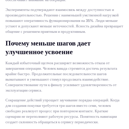
обеспечивает внимание на операции.
Эксперименты подтверждают взаимосвязь между доступностью и
производительностью. Решения с наименьшей умственной нагрузкой
повышают оперативность функционирования на 35%. Люди меньше
устают и допускают меньше неточностей. Ясность дизайна превращает
общение с решением приятным и продуктивным.
Почему меньше шагов дает
улучшенное усвоение
Каждый избыточный щелчок расширяет возможность отказа от
завершения операции. Человек вавада стремится достичь результата
крайне быстро. Продолжительные последовательности шагов
выматывают и уменьшают стимул продолжать взаимодействие.
Совершенствование пути к финалу усиливает удовлетворенность от
эксплуатации сервиса.
Сокращение действий упрощает заучивание порядка операций. Когда
для создания покупки требуется три шагов вместо семи, человек
свободно реализует процесс при повторном контакте. Краткие
сценарии не переполняют рабочую ресурсы. Понятность навигации
создает склонность обращаться к сервису периодически.