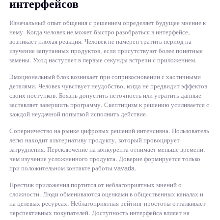
интерфейсов
Изначальный опыт общения с решением определяет будущее мнение к
нему. Когда человек не может быстро разобраться в интерфейсе,
возникает плохая реакция. Человек не намерен тратить период на
изучение запутанных продуктов, если присутствуют более понятные
замены. Уход наступает в первые секунды встречи с приложением.
Эмоциональный блок возникает при соприкосновении с хаотичными
деталями. Человек чувствует неудобство, когда не предвидит эффектов
своих поступков. Боязнь допустить неточность или утратить данные
заставляет завершить программу. Скептицизм к решению усиливается с
каждой неудачной попыткой исполнить действие.
Соперничество на рынке цифровых решений интенсивна. Пользователь
легко находит альтернативу продукту, который провоцирует
затруднения. Переключение на конкурента отнимает меньше времени,
чем изучение усложненного продукта. Доверие формируется только
при положительном контакте работы vavada.
Престиж приложения портится от неблагоприятных мнений о
сложности. Люди обмениваются оценками в общественных каналах и
на целевых ресурсах. Неблагоприятная рейтинг простоты отталкивает
перспективных покупателей. Доступность интерфейса влияет на