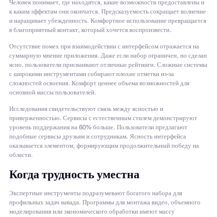
Человек понимает, где находится, какие возможности предоставлены и
к каким эффектам они окончатся. Предсказуемость сокращает волнение
и наращивает убежденность. Комфортное использование превращается
в благоприятный контакт, который хочется воспроизвести.
Отсутствие помех при взаимодействии с интерфейсом отражается на
суммарную мнение приложения. Даже если набор ограничен, но сделан
ясно, пользователи присваивают отличные рейтинги. Сложные системы
с широкими инструментами собирают плохие отметки из-за
сложностей освоения. Комфорт ценнее объема возможностей для
основной массы пользователей.
Исследования свидетельствуют связь между ясностью и
приверженностью. Сервисы с естественным стилем демонстрируют
уровень поддержания на 60% больше. Пользователи предлагают
подобные сервисы друзьям и сотрудникам. Ясность интерфейса
оказывается элементом, формирующим продолжительный победу на
области.
Когда трудность уместна
Экспертные инструменты подразумевают богатого набора для
профильных задач вавада. Программы для монтажа видео, объемного
моделирования или экономического обработки имеют массу