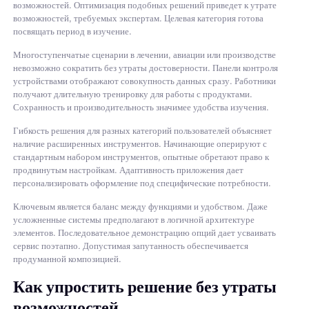
возможностей. Оптимизация подобных решений приведет к утрате
возможностей, требуемых экспертам. Целевая категория готова
посвящать период в изучение.
Многоступенчатые сценарии в лечении, авиации или производстве
невозможно сократить без утраты достоверности. Панели контроля
устройствами отображают совокупность данных сразу. Работники
получают длительную тренировку для работы с продуктами.
Сохранность и производительность значимее удобства изучения.
Гибкость решения для разных категорий пользователей объясняет
наличие расширенных инструментов. Начинающие оперируют с
стандартным набором инструментов, опытные обретают право к
продвинутым настройкам. Адаптивность приложения дает
персонализировать оформление под специфические потребности.
Ключевым является баланс между функциями и удобством. Даже
усложненные системы предполагают в логичной архитектуре
элементов. Последовательное демонстрацию опций дает усваивать
сервис поэтапно. Допустимая запутанность обеспечивается
продуманной композицией.
Как упростить решение без утраты
возможностей