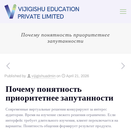
Почему понятность приоритетнее
запутанности
Published by
vijigishuadmin
on
April 21, 2026
Почему понятность
приоритетнее запутанности
Современные виртуальные решения конкурируют за интерес
аудитории. Время на изучение свежего решения ограничено. Если
интерфейс требует длительного изучения, клиент переключается на
варианты. Понятность общения формирует результат продукта.