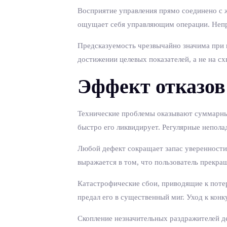
Восприятие управления прямо соединено с 
ощущает себя управляющим операции. Неп
Предсказуемость чрезвычайно значима при 
достижении целевых показателей, а не на сх
Эффект отказов
Технические проблемы оказывают суммарный
быстро его ликвидирует. Регулярные непола
Любой дефект сокращает запас уверенности
выражается в том, что пользователь прекр
Катастрофические сбои, приводящие к потер
предал его в существенный миг. Уход к кон
Скопление незначительных раздражителей де