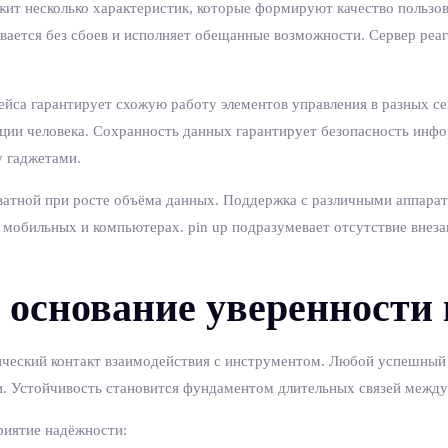
жит несколько характеристик, которые формируют качество пользо
вается без сбоев и исполняет обещанные возможности. Сервер реа
са гарантирует схожую работу элементов управления в разных сек
ции человека. Сохранность данных гарантирует безопасность инфо
 гаджетами.
ватной при росте объёма данных. Поддержка с различными аппара
 мобильных и компьютерах. pin up подразумевает отсутствие внез
 основание уверенности 
ический контакт взаимодействия с инструментом. Любой успешный
и. Устойчивость становится фундаментом длительных связей между
риятие надёжности: