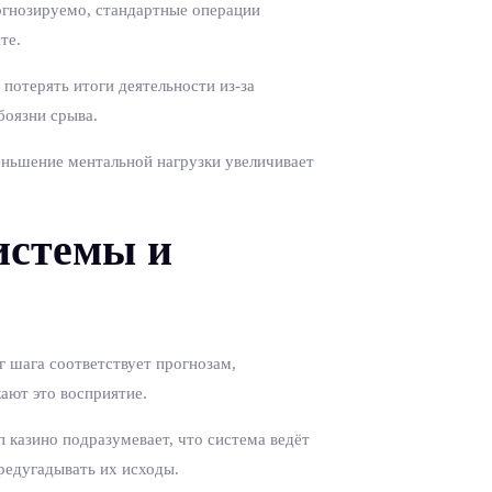
огнозируемо, стандартные операции
те.
потерять итоги деятельности из-за
боязни срыва.
еньшение ментальной нагрузки увеличивает
истемы и
 шага соответствует прогнозам,
ают это восприятие.
 казино подразумевает, что система ведёт
редугадывать их исходы.