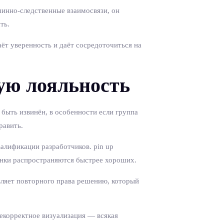
чинно-следственные взаимосвязи, он
ть.
ёт уверенность и даёт сосредоточиться на
ую лояльность
ыть извинён, в особенности если группа
равить.
алификации разработчиков. pin up
енки распространяются быстрее хороших.
вляет повторного права решению, который
екорректное визуализация — всякая