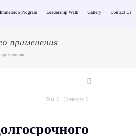
Immersion Program
Leadership Walk
Gallery
Contact Us
го применения
 применения
Tags
Categories
долгосрочного