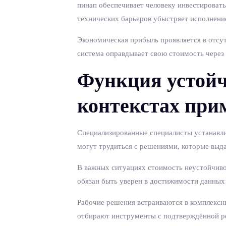
пинап обеспечивает человеку инвестироват
технических барьеров убыстряет исполнени
Экономическая прибыль проявляется в отсу
система оправдывает свою стоимость через 
Функция устойч
контекстах при
Специализированные специалисты устанавли
могут трудиться с решениями, которые выд
В важных ситуациях стоимость неустойчиво
обязан быть уверен в достижимости данных 
Рабочие решения встраиваются в комплексн
отбирают инструменты с подтверждённой реп