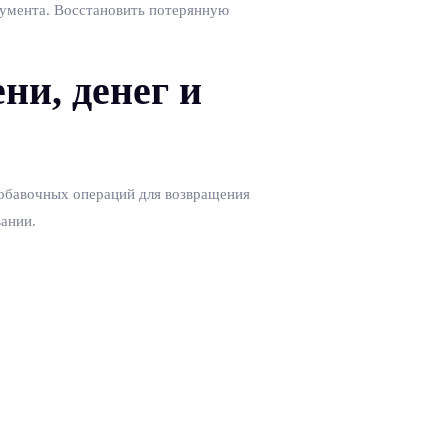
румента. Восстановить потерянную
ни, денег и
добавочных операций для возвращения
ании.