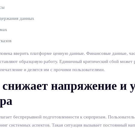
сы
удержания данных
емах
тказов
человека вверить платформе ценную данные. Финансовые данные, ч
ставляют образцовую работу. Единичный критический сбой может р
печатление и делятся им с прочими пользователями.
 снижает напряжение и 
ра
агает беспрерывной подготовленности к сюрпризам. Пользователь
ринг системных аспектов. Такая ситуация вызывает постоянный нап