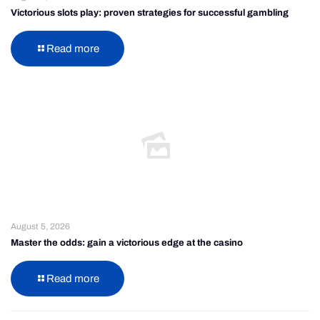
Victorious slots play: proven strategies for successful gambling
Read more
August 5, 2026
Master the odds: gain a victorious edge at the casino
Read more