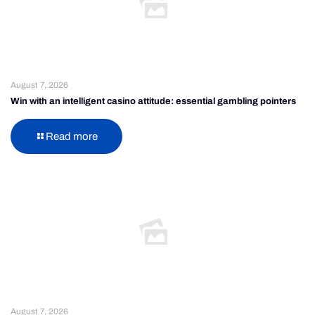
August 7, 2026
Win with an intelligent casino attitude: essential gambling pointers
Read more
August 7, 2026