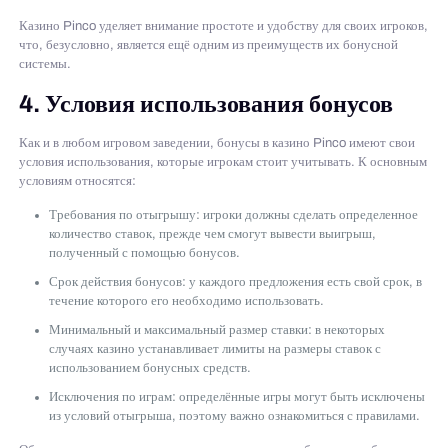
Казино Pinco уделяет внимание простоте и удобству для своих игроков,
что, безусловно, является ещё одним из преимуществ их бонусной
системы.
4. Условия использования бонусов
Как и в любом игровом заведении, бонусы в казино Pinco имеют свои
условия использования, которые игрокам стоит учитывать. К основным
условиям относятся:
Требования по отыгрышу: игроки должны сделать определенное
количество ставок, прежде чем смогут вывести выигрыш,
полученный с помощью бонусов.
Срок действия бонусов: у каждого предложения есть свой срок, в
течение которого его необходимо использовать.
Минимальный и максимальный размер ставки: в некоторых
случаях казино устанавливает лимиты на размеры ставок с
использованием бонусных средств.
Исключения по играм: определённые игры могут быть исключены
из условий отыгрыша, поэтому важно ознакомиться с правилами.