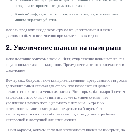
Лояльностные программы:
для постоянных клиентов, которые
возвращают процент от сделанных ставок.
Кэшбэк:
рефундит часть проигранных средств, что помогает
минимизировать убытки.
Все эти предложения делают игру более увлекательной и менее
рискованной, что несомненно привлекает новых игроков.
2. Увеличение шансов на выигрыш
Использование бонусов в казино Pinco существенно повышает шансы
на успешные ставки и выигрыши. Преимущества этого заключаются в
следующем:
Во-первых, бонусы, такие как приветственные, предоставляют игрокам
дополнительный капитал для ставок, что позволяет им дольше
оставаться в игре при меньших рисках. Во-вторых, благодаря бонусам
на депозит, игроки могут начать с более крупной суммы, что
увеличивает размер потенциального выигрыша. В-третьих,
возможность выигрывать реальные деньги на бонусы без
необходимости вносить собственные средства делает игру более
интересной и доступной для начинающих.
Таким образом, бонусы не только увеличивают шансы на выигрыш, но