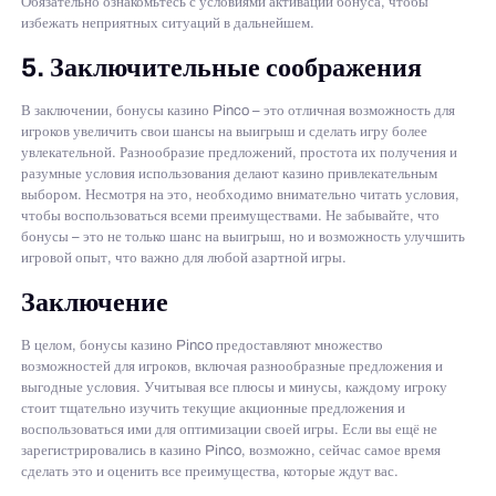
Обязательно ознакомьтесь с условиями активации бонуса, чтобы
избежать неприятных ситуаций в дальнейшем.
5. Заключительные соображения
В заключении, бонусы казино Pinco – это отличная возможность для
игроков увеличить свои шансы на выигрыш и сделать игру более
увлекательной. Разнообразие предложений, простота их получения и
разумные условия использования делают казино привлекательным
выбором. Несмотря на это, необходимо внимательно читать условия,
чтобы воспользоваться всеми преимуществами. Не забывайте, что
бонусы – это не только шанс на выигрыш, но и возможность улучшить
игровой опыт, что важно для любой азартной игры.
Заключение
В целом, бонусы казино Pinco предоставляют множество
возможностей для игроков, включая разнообразные предложения и
выгодные условия. Учитывая все плюсы и минусы, каждому игроку
стоит тщательно изучить текущие акционные предложения и
воспользоваться ими для оптимизации своей игры. Если вы ещё не
зарегистрировались в казино Pinco, возможно, сейчас самое время
сделать это и оценить все преимущества, которые ждут вас.