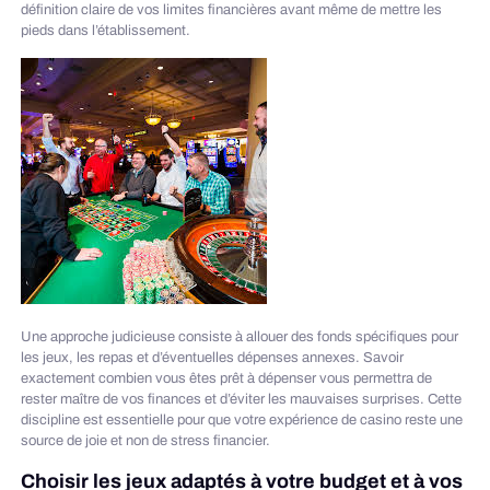
définition claire de vos limites financières avant même de mettre les
pieds dans l’établissement.
Une approche judicieuse consiste à allouer des fonds spécifiques pour
les jeux, les repas et d’éventuelles dépenses annexes. Savoir
exactement combien vous êtes prêt à dépenser vous permettra de
rester maître de vos finances et d’éviter les mauvaises surprises. Cette
discipline est essentielle pour que votre expérience de casino reste une
source de joie et non de stress financier.
Choisir les jeux adaptés à votre budget et à vos