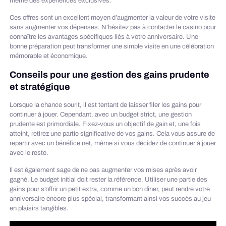
même des expériences exclusives.
Ces offres sont un excellent moyen d’augmenter la valeur de votre visite
sans augmenter vos dépenses. N’hésitez pas à contacter le casino pour
connaître les avantages spécifiques liés à votre anniversaire. Une
bonne préparation peut transformer une simple visite en une célébration
mémorable et économique.
Conseils pour une gestion des gains prudente
et stratégique
Lorsque la chance sourit, il est tentant de laisser filer les gains pour
continuer à jouer. Cependant, avec un budget strict, une gestion
prudente est primordiale. Fixez-vous un objectif de gain et, une fois
atteint, retirez une partie significative de vos gains. Cela vous assure de
repartir avec un bénéfice net, même si vous décidez de continuer à jouer
avec le reste.
Il est également sage de ne pas augmenter vos mises après avoir
gagné. Le budget initial doit rester la référence. Utiliser une partie des
gains pour s’offrir un petit extra, comme un bon dîner, peut rendre votre
anniversaire encore plus spécial, transformant ainsi vos succès au jeu
en plaisirs tangibles.