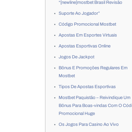
“[newline]mostbet Brasil Revisão
Suporte Ao Jogador”
Código Promocional Mostbet
Apostas Em Esportes Virtuais
Apostas Esportivas Online
Jogos De Jackpot
Bônus E Promoções Regulares Em
Mostbet
Tipos De Apostas Esportivas
Mostbet Paquistão – Reivindique Um
Bônus Para Boas-vindas Com O Cód
Promocional Huge
Os Jogos Para Casino Ao Vivo