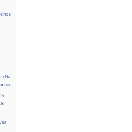
selhos
on Na
anais
me
 Do
ivas