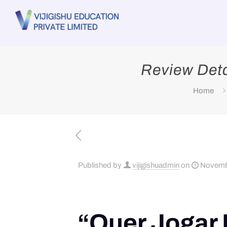
Review Det
Home
Published by
vijigishuadmin
on
Novemb
“Quer Jogar