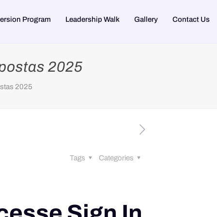
ersion Program
Leadership Walk
Gallery
Contact Us
postas 2025
ostas 2025
Tags
Categories
esse Sign In