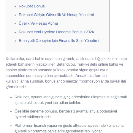
Rokubet Bonus
Rokubet Girişte Güvenlik Ve Hesap Yönetimi
Üyelik Ve Hesap Açma
Rokubet Yeni Üyelere Deneme Bonusu 2024
Emniyetli Deneyim Için Finans Ile Sınır Yönetimi
Kullanıcılar, canlı bahis sayfasına girerek, anlık oran değişikliklerini takip
ederek bahislerini yapabilirler. Betandyou, Türkiye’deki online bahis ve
casino platformları arasında yüksek oranlar sigue çeşitli oyun
seçenekleri sunmasıyla öne çıkmaktadır. Ancak, platformun
kullanıcılarına sunduğu bonuslar comienza” “promosyonlar da büyük ilgi
görmektedir.
Rokubet, oyuncuların güncel giriş adreslerine ulaşmasını sağlamak
için sürekli olarak yeni joe adları belirler.
Özellikle deneme bonusu, benzersiz avantajlarıyla potansiyel
üyeleri etkilemektedir.
Platformun lisanslı yapısı ve güçlü altyapısı sayesinde kullanıcılar
güvenli bir ortamda bahislerini gerçekleştirebiliyorlar.