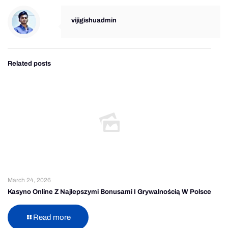
vijigishuadmin
Related posts
March 24, 2026
Kasyno Online Z Najlepszymi Bonusami I Grywalnością W Polsce
Read more