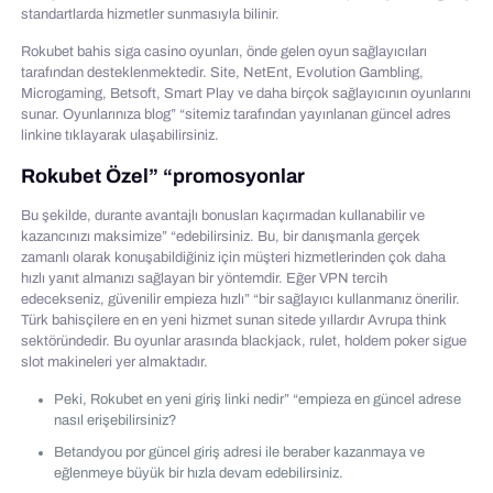
standartlarda hizmetler sunmasıyla bilinir.
Rokubet bahis siga casino oyunları, önde gelen oyun sağlayıcıları
tarafından desteklenmektedir. Site, NetEnt, Evolution Gambling,
Microgaming, Betsoft, Smart Play ve daha birçok sağlayıcının oyunlarını
sunar. Oyunlarınıza blog” “sitemiz tarafından yayınlanan güncel adres
linkine tıklayarak ulaşabilirsiniz.
Rokubet Özel” “promosyonlar
Bu şekilde, durante avantajlı bonusları kaçırmadan kullanabilir ve
kazancınızı maksimize” “edebilirsiniz. Bu, bir danışmanla gerçek
zamanlı olarak konuşabildiğiniz için müşteri hizmetlerinden çok daha
hızlı yanıt almanızı sağlayan bir yöntemdir. Eğer VPN tercih
edecekseniz, güvenilir empieza hızlı” “bir sağlayıcı kullanmanız önerilir.
Türk bahisçilere en en yeni hizmet sunan sitede yıllardır Avrupa think
sektöründedir. Bu oyunlar arasında blackjack, rulet, holdem poker sigue
slot makineleri yer almaktadır.
Peki, Rokubet en yeni giriş linki nedir” “empieza en güncel adrese
nasıl erişebilirsiniz?
Betandyou por güncel giriş adresi ile beraber kazanmaya ve
eğlenmeye büyük bir hızla devam edebilirsiniz.