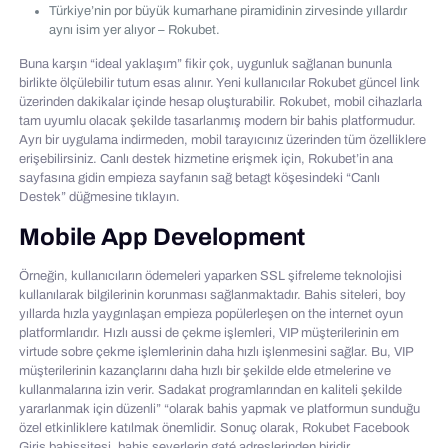
Türkiye’nin por büyük kumarhane piramidinin zirvesinde yıllardır
aynı isim yer alıyor – Rokubet.
Buna karşın “ideal yaklaşım” fikir çok, uygunluk sağlanan bununla
birlikte ölçülebilir tutum esas alınır. Yeni kullanıcılar Rokubet güncel link
üzerinden dakikalar içinde hesap oluşturabilir. Rokubet, mobil cihazlarla
tam uyumlu olacak şekilde tasarlanmış modern bir bahis platformudur.
Ayrı bir uygulama indirmeden, mobil tarayıcınız üzerinden tüm özelliklere
erişebilirsiniz. Canlı destek hizmetine erişmek için, Rokubet’in ana
sayfasına gidin empieza sayfanın sağ betagt köşesindeki “Canlı
Destek” düğmesine tıklayın.
Mobile App Development
Örneğin, kullanıcıların ödemeleri yaparken SSL şifreleme teknolojisi
kullanılarak bilgilerinin korunması sağlanmaktadır. Bahis siteleri, boy
yıllarda hızla yaygınlaşan empieza popülerleşen on the internet oyun
platformlarıdır. Hızlı aussi de çekme işlemleri, VIP müşterilerinin em
virtude sobre çekme işlemlerinin daha hızlı işlenmesini sağlar. Bu, VIP
müşterilerinin kazançlarını daha hızlı bir şekilde elde etmelerine ve
kullanmalarına izin verir. Sadakat programlarından en kaliteli şekilde
yararlanmak için düzenli” “olarak bahis yapmak ve platformun sunduğu
özel etkinliklere katılmak önemlidir. Sonuç olarak, Rokubet Facebook
Giriş bahissitesi, bahis severlerin gaté adreslerinden biridir.