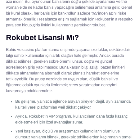
aza indirir. Bu, oyuncunun bahislerini doğru şekilde ayarlaması ve the
woman elde ne kadar bahis yapacağını belirlemesi anlamına gelir. Genel
bir kural olarak, her bahis için bankrollun sadece %5’inden azını riske
atmamak önerilir. Hesabınıza erişim sağlamak için Rokubet’in a respeito
para son hidup giriş linkini kullanmanız gerekiyor rokubet.
Rokubet Lisanslı Mı?
Bahis ve casino platformlarına erişimde yaşanan zorluklar, sektöre dair
bilgi sahibi kullanıcılar için artık olağan hale gelmiştir. Ancak burada
dikkat edilmesi gereken sobre önemli unsur, doğru ve güncel
adreslerden giriş yapılmasıdır. Buna karşın bilgi azlığı, bazen limitleri
dikkate almamalarına alternatif olarak plansız hareket etmelerine
tetikleyebilir. Bu grupp nezdinde en uygun plan, düşük bahisli ve
öğrenme odaklı oyunlarla ilerlemek; stres yaratmadan deneyimi
kavramaya odaklanmaktır.
Bu gelişme, yalnızca eğlence arayan bireyleri değil, aynı zamanda
kaliteli yerel platformları weil dikkat çekiyor.
Ayrıca, Rokubet’in VIP programı, kullanıcıların daha fazla kazanç
elde etmeleri için özel avantajlar sunar.
Yeni başlayan, ölçülü ve araştırmacı kullanıcıların olumlu ve
olumsuz yanlarını bilmek, gereksiz tehlikelerden kaçınmanın temel