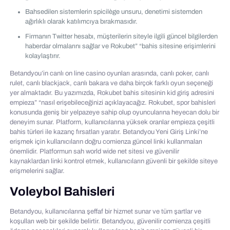
Bahsedilen sistemlerin spicilège unsuru, denetimi sistemden
ağırlıklı olarak katılımcıya bırakmasıdır.
Firmanın Twitter hesabı, müşterilerin siteyle ilgili güncel bilgilerden
haberdar olmalarını sağlar ve Rokubet” “bahis sitesine erişimlerini
kolaylaştırır.
Betandyou’in canlı on line casino oyunları arasında, canlı poker, canlı
rulet, canlı blackjack, canlı bakara ve daha birçok farklı oyun seçeneği
yer almaktadır. Bu yazımızda, Rokubet bahis sitesinin kid giriş adresini
empieza” “nasıl erişebileceğinizi açıklayacağız. Rokubet, spor bahisleri
konusunda geniş bir yelpazeye sahip olup oyuncularına heyecan dolu bir
deneyim sunar. Platform, kullanıcılarına yüksek oranlar empieza çeşitli
bahis türleri ile kazanç fırsatları yaratır. Betandyou Yeni Giriş Linki’ne
erişmek için kullanıcıların doğru comienza güncel linki kullanmaları
önemlidir. Platformun sah world wide net sitesi ve güvenilir
kaynaklardan linki kontrol etmek, kullanıcıların güvenli bir şekilde siteye
erişmelerini sağlar.
Voleybol Bahisleri
Betandyou, kullanıcılarına şeffaf bir hizmet sunar ve tüm şartlar ve
koşulları web bir şekilde belirtir. Betandyou, güvenilir comienza çeşitli