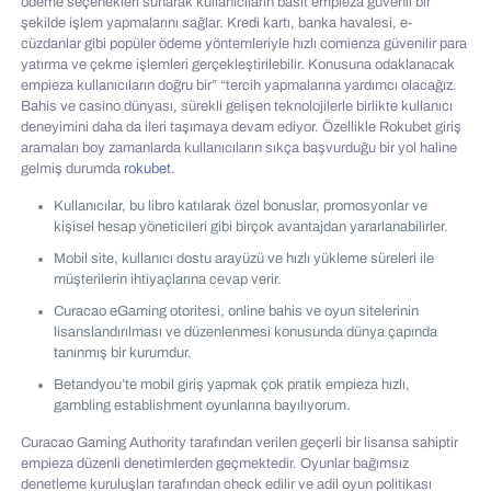
ödeme seçenekleri sunarak kullanıcıların basit empieza güvenli bir
şekilde işlem yapmalarını sağlar. Kredi kartı, banka havalesi, e-
cüzdanlar gibi popüler ödeme yöntemleriyle hızlı comienza güvenilir para
yatırma ve çekme işlemleri gerçekleştirilebilir. Konusuna odaklanacak
empieza kullanıcıların doğru bir” “tercih yapmalarına yardımcı olacağız.
Bahis ve casino dünyası, sürekli gelişen teknolojilerle birlikte kullanıcı
deneyimini daha da ileri taşımaya devam ediyor. Özellikle Rokubet giriş
aramaları boy zamanlarda kullanıcıların sıkça başvurduğu bir yol haline
gelmiş durumda
rokubet
.
Kullanıcılar, bu libro katılarak özel bonuslar, promosyonlar ve
kişisel hesap yöneticileri gibi birçok avantajdan yararlanabilirler.
Mobil site, kullanıcı dostu arayüzü ve hızlı yükleme süreleri ile
müşterilerin ihtiyaçlarına cevap verir.
Curacao eGaming otoritesi, online bahis ve oyun sitelerinin
lisanslandırılması ve düzenlenmesi konusunda dünya çapında
tanınmış bir kurumdur.
Betandyou’te mobil giriş yapmak çok pratik empieza hızlı,
gambling establishment oyunlarına bayılıyorum.
Curacao Gaming Authority tarafından verilen geçerli bir lisansa sahiptir
empieza düzenli denetimlerden geçmektedir. Oyunlar bağımsız
denetleme kuruluşları tarafından check edilir ve adil oyun politikası