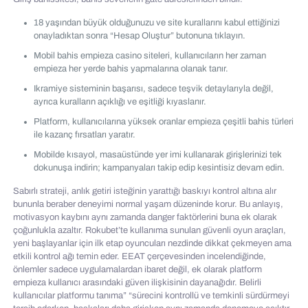
18 yaşından büyük olduğunuzu ve site kurallarını kabul ettiğinizi
onayladıktan sonra “Hesap Oluştur” butonuna tıklayın.
Mobil bahis empieza casino siteleri, kullanıcıların her zaman
empieza her yerde bahis yapmalarına olanak tanır.
Ikramiye sisteminin başarısı, sadece teşvik detaylarıyla değil,
ayrıca kuralların açıklığı ve eşitliği kıyaslanır.
Platform, kullanıcılarına yüksek oranlar empieza çeşitli bahis türleri
ile kazanç fırsatları yaratır.
Mobilde kısayol, masaüstünde yer imi kullanarak girişlerinizi tek
dokunuşa indirin; kampanyaları takip edip kesintisiz devam edin.
Sabırlı strateji, anlık getiri isteğinin yarattığı baskıyı kontrol altına alır
bununla beraber deneyimi normal yaşam düzeninde korur. Bu anlayış,
motivasyon kaybını aynı zamanda danger faktörlerini buna ek olarak
çoğunlukla azaltır. Rokubet’te kullanıma sunulan güvenli oyun araçları,
yeni başlayanlar için ilk etap oyuncuları nezdinde dikkat çekmeyen ama
etkili kontrol ağı temin eder. EEAT çerçevesinden incelendiğinde,
önlemler sadece uygulamalardan ibaret değil, ek olarak platform
empieza kullanıcı arasındaki güven ilişkisinin dayanağıdır. Belirli
kullanıcılar platformu tanıma” “sürecini kontrollü ve temkinli sürdürmeyi