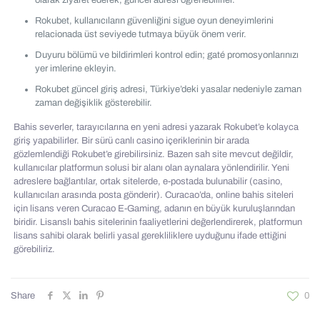
olarak ziyaret ederek, güncel adresi öğrenebilirler.
Rokubet, kullanıcıların güvenliğini sigue oyun deneyimlerini
relacionada üst seviyede tutmaya büyük önem verir.
Duyuru bölümü ve bildirimleri kontrol edin; gaté promosyonlarınızı
yer imlerine ekleyin.
Rokubet güncel giriş adresi, Türkiye’deki yasalar nedeniyle zaman
zaman değişiklik gösterebilir.
Bahis severler, tarayıcılarına en yeni adresi yazarak Rokubet’e kolayca
giriş yapabilirler. Bir sürü canlı casino içeriklerinin bir arada
gözlemlendiği Rokubet’e girebilirsiniz. Bazen sah site mevcut değildir,
kullanıcılar platformun solusi bir alanı olan aynalara yönlendirilir. Yeni
adreslere bağlantılar, ortak sitelerde, e-postada bulunabilir (casino,
kullanıcıları arasında posta gönderir). Curacao’da, online bahis siteleri
için lisans veren Curacao E-Gaming, adanın en büyük kuruluşlarından
biridir. Lisanslı bahis sitelerinin faaliyetlerini değerlendirerek, platformun
lisans sahibi olarak belirli yasal gerekliliklere uyduğunu ifade ettiğini
görebiliriz.
Share
0