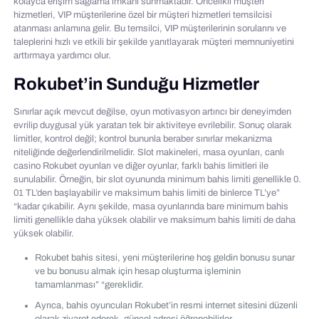
kolayca erişim sağlama imkanı sunmaktadır. Öncelikli müşteri
hizmetleri, VIP müşterilerine özel bir müşteri hizmetleri temsilcisi
atanması anlamına gelir. Bu temsilci, VIP müşterilerinin sorularını ve
taleplerini hızlı ve etkili bir şekilde yanıtlayarak müşteri memnuniyetini
arttırmaya yardımcı olur.
Rokubet’in Sunduğu Hizmetler
Sınırlar açık mevcut değilse, oyun motivasyon artırıcı bir deneyimden
evrilip duygusal yük yaratan tek bir aktiviteye evrilebilir. Sonuç olarak
limitler, kontrol değil; kontrol bununla beraber sınırlar mekanizma
niteliğinde değerlendirilmelidir. Slot makineleri, masa oyunları, canlı
casino Rokubet oyunları ve diğer oyunlar, farklı bahis limitleri ile
sunulabilir. Örneğin, bir slot oyununda minimum bahis limiti genellikle 0.
01 TL’den başlayabilir ve maksimum bahis limiti de binlerce TL’ye”
“kadar çıkabilir. Aynı şekilde, masa oyunlarında bare minimum bahis
limiti genellikle daha yüksek olabilir ve maksimum bahis limiti de daha
yüksek olabilir.
Rokubet bahis sitesi, yeni müşterilerine hoş geldin bonusu sunar
ve bu bonusu almak için hesap oluşturma işleminin
tamamlanması” “gereklidir.
Ayrıca, bahis oyuncuları Rokubet’in resmi internet sitesini düzenli