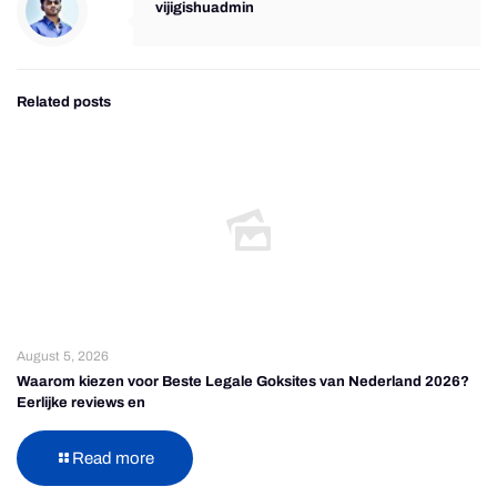
vijigishuadmin
Related posts
August 5, 2026
Waarom kiezen voor Beste Legale Goksites van Nederland 2026?
Eerlijke reviews en
Read more