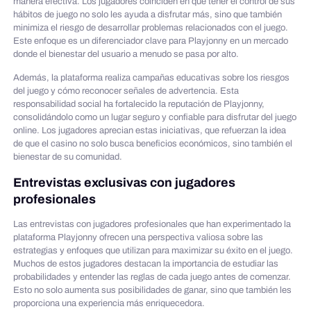
manera efectiva. Los jugadores coinciden en que tener el control de sus
hábitos de juego no solo les ayuda a disfrutar más, sino que también
minimiza el riesgo de desarrollar problemas relacionados con el juego.
Este enfoque es un diferenciador clave para Playjonny en un mercado
donde el bienestar del usuario a menudo se pasa por alto.
Además, la plataforma realiza campañas educativas sobre los riesgos
del juego y cómo reconocer señales de advertencia. Esta
responsabilidad social ha fortalecido la reputación de Playjonny,
consolidándolo como un lugar seguro y confiable para disfrutar del juego
online. Los jugadores aprecian estas iniciativas, que refuerzan la idea
de que el casino no solo busca beneficios económicos, sino también el
bienestar de su comunidad.
Entrevistas exclusivas con jugadores
profesionales
Las entrevistas con jugadores profesionales que han experimentado la
plataforma Playjonny ofrecen una perspectiva valiosa sobre las
estrategias y enfoques que utilizan para maximizar su éxito en el juego.
Muchos de estos jugadores destacan la importancia de estudiar las
probabilidades y entender las reglas de cada juego antes de comenzar.
Esto no solo aumenta sus posibilidades de ganar, sino que también les
proporciona una experiencia más enriquecedora.