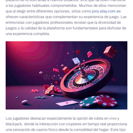
plataforma no solo atrae a nuevos usuarios, sino que también mantiene
a los jugadores habituales comprometidos. Muchos de ellos mencionan
que al elegir entre diferentes opciones, sitios como
jony-play.com.es
ofrecen características que complementan su experiencia de juego. Las
entrevistas con jugadores profesionales revelan que la diversidad de
juegos y la calidad de la plataforma son fundamentales para disfrutar de
una experiencia completa.
Los jugadores destacan especialmente la opción de ruleta en vivo y
blackjack, donde la interacción con crupieres en tiempo real proporciona
una sensación de casino físico desde la comodidad del hogar. Este tipo