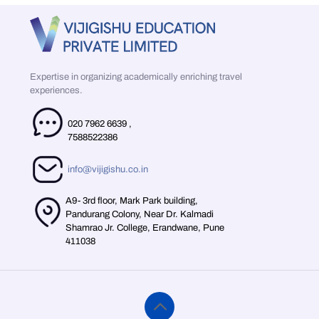
Expertise in organizing academically enriching travel
experiences.
020 7962 6639
,
7588522386
info@vijigishu.co.in
A9- 3rd floor, Mark Park building,
Pandurang Colony, Near Dr. Kalmadi
Shamrao Jr. College, Erandwane, Pune
411038