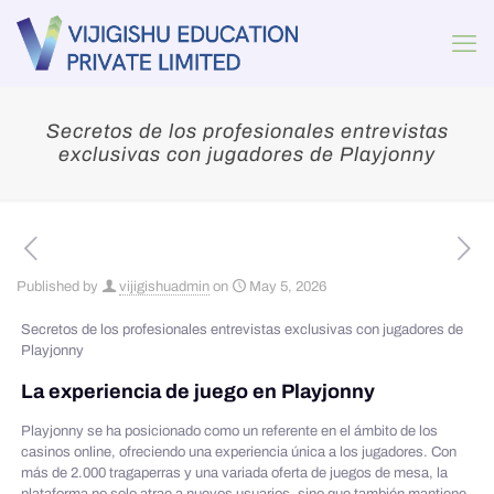
Secretos de los profesionales entrevistas
exclusivas con jugadores de Playjonny
Published by
vijigishuadmin
on
May 5, 2026
Secretos de los profesionales entrevistas exclusivas con jugadores de
Playjonny
La experiencia de juego en Playjonny
Playjonny se ha posicionado como un referente en el ámbito de los
casinos online, ofreciendo una experiencia única a los jugadores. Con
más de 2.000 tragaperras y una variada oferta de juegos de mesa, la