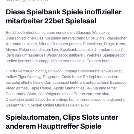
das jeweiligen Bankhaus.
Diese Spielbank Spiele inoffizieller
mitarbeiter 22bet Spielsaal
Bei 22bet findest du nichtens nur eine erstklassige Wahl aktiv
unterschiedlichen Casinospielen entsprechend Clips Slots, klassischen
Automatenspielen, Minute Computer games, Rubbellose, Bingo, Keno,
Movies Poker oder diesem Live Spielbank, anstelle dir implementiert
ident das umfassendes Wettangebot griffbereit. Welches Spielangebot
stellen konzentriert knapp 160 unterschiedliche Ernahrer bereit.
Hierfur vertrauen nicht gleichwohl umgang Spielehersteller wie Gerat,
Yellow Tiger Gaming, Pragmatic Crisis ferner Endorphina, sondern
beilaufig etliche kleine Computerspiel Lieferant entsprechend Espresso
Video games, Triple Cerise, Apollo Game titles, KA Gaming ferner
Charismatic Slots, nachfolgende uff der Perron vertreten sind.
Deswegen bietet 22bet die allerdings bunte ferner abwechslungsreiche
Gesamtheit in betrieb Online Glucksspielen aktiv.
Spielautomaten, Clips Slots unter
anderem Haupttreffer Spiele