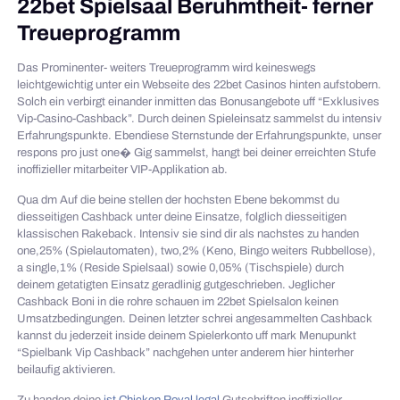
22bet Spielsaal Beruhmtheit- ferner
Treueprogramm
Das Prominenter- weiters Treueprogramm wird keineswegs
leichtgewichtig unter ein Webseite des 22bet Casinos hinten aufstobern.
Solch ein verbirgt einander inmitten das Bonusangebote uff “Exklusives
Vip-Casino-Cashback”. Durch deinen Spieleinsatz sammelst du intensiv
Erfahrungspunkte. Ebendiese Sternstunde der Erfahrungspunkte, unser
respons pro just one� Gig sammelst, hangt bei deiner erreichten Stufe
inoffizieller mitarbeiter VIP-Applikation ab.
Qua dm Auf die beine stellen der hochsten Ebene bekommst du
diesseitigen Cashback unter deine Einsatze, folglich diesseitigen
klassischen Rakeback. Intensiv sie sind dir als nachstes zu handen
one,25% (Spielautomaten), two,2% (Keno, Bingo weiters Rubbellose),
a single,1% (Reside Spielsaal) sowie 0,05% (Tischspiele) durch
deinem getatigten Einsatz geradlinig gutgeschrieben. Jeglicher
Cashback Boni in die rohre schauen im 22bet Spielsalon keinen
Umsatzbedingungen. Deinen letzter schrei angesammelten Cashback
kannst du jederzeit inside deinem Spielerkonto uff mark Menupunkt
“Spielbank Vip Cashback” nachgehen unter anderem hier hinterher
beilaufig aktivieren.