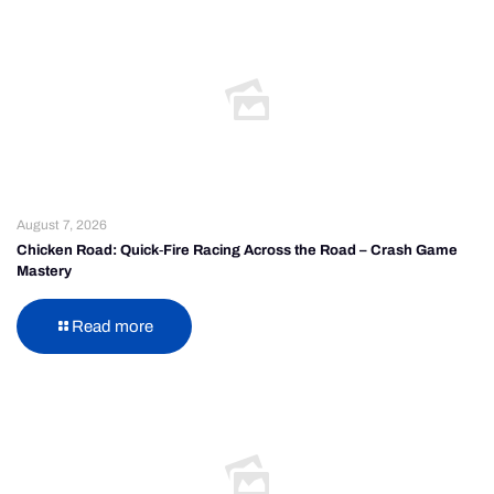
August 7, 2026
Chicken Road: Quick‑Fire Racing Across the Road – Crash Game
Mastery
Read more