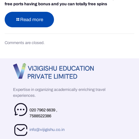
free ports having bonus and you can totally free spins
Read more
Comments are closed.
Expertise in organizing academically enriching travel
experiences.
020 7962 6639
,
7588522386
info@vijigishu.co.in