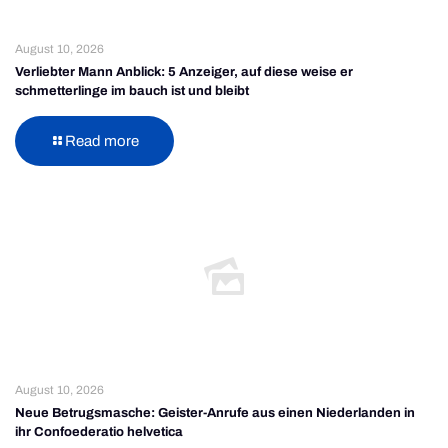
August 10, 2026
Verliebter Mann Anblick: 5 Anzeiger, auf diese weise er
schmetterlinge im bauch ist und bleibt
Read more
August 10, 2026
Neue Betrugsmasche: Geister-Anrufe aus einen Niederlanden in
ihr Confoederatio helvetica