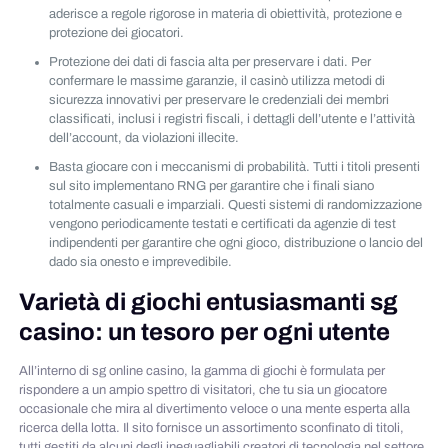
aderisce a regole rigorose in materia di obiettività, protezione e
protezione dei giocatori.
Protezione dei dati di fascia alta per preservare i dati. Per
confermare le massime garanzie, il casinò utilizza metodi di
sicurezza innovativi per preservare le credenziali dei membri
classificati, inclusi i registri fiscali, i dettagli dell’utente e l’attività
dell’account, da violazioni illecite.
Basta giocare con i meccanismi di probabilità. Tutti i titoli presenti
sul sito implementano RNG per garantire che i finali siano
totalmente casuali e imparziali. Questi sistemi di randomizzazione
vengono periodicamente testati e certificati da agenzie di test
indipendenti per garantire che ogni gioco, distribuzione o lancio del
dado sia onesto e imprevedibile.
Varietà di giochi entusiasmanti sg
casino: un tesoro per ogni utente
All’interno di sg online casino, la gamma di giochi è formulata per
rispondere a un ampio spettro di visitatori, che tu sia un giocatore
occasionale che mira al divertimento veloce o una mente esperta alla
ricerca della lotta. Il sito fornisce un assortimento sconfinato di titoli,
tutti gestiti da alcuni degli ineguagliabili creatori di tecnologia nel settore.