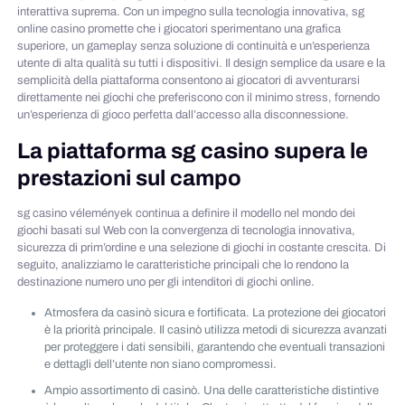
interattiva suprema. Con un impegno sulla tecnologia innovativa, sg
online casino promette che i giocatori sperimentano una grafica
superiore, un gameplay senza soluzione di continuità e un’esperienza
utente di alta qualità su tutti i dispositivi. Il design semplice da usare e la
semplicità della piattaforma consentono ai giocatori di avventurarsi
direttamente nei giochi che preferiscono con il minimo stress, fornendo
un’esperienza di gioco perfetta dall’accesso alla disconnessione.
La piattaforma sg casino supera le
prestazioni sul campo
sg casino vélemények continua a definire il modello nel mondo dei
giochi basati sul Web con la convergenza di tecnologia innovativa,
sicurezza di prim’ordine e una selezione di giochi in costante crescita. Di
seguito, analizziamo le caratteristiche principali che lo rendono la
destinazione numero uno per gli intenditori di giochi online.
Atmosfera da casinò sicura e fortificata. La protezione dei giocatori
è la priorità principale. Il casinò utilizza metodi di sicurezza avanzati
per proteggere i dati sensibili, garantendo che eventuali transazioni
e dettagli dell’utente non siano compromessi.
Ampio assortimento di casinò. Una delle caratteristiche distintive