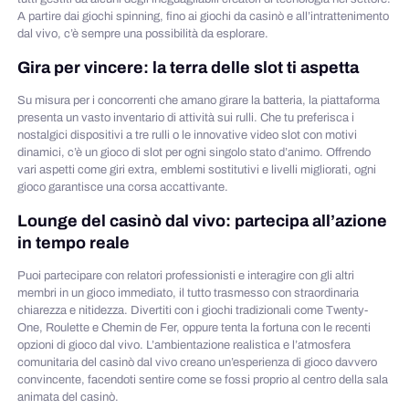
A partire dai giochi spinning, fino ai giochi da casinò e all’intrattenimento
dal vivo, c’è sempre una possibilità da esplorare.
Gira per vincere: la terra delle slot ti aspetta
Su misura per i concorrenti che amano girare la batteria, la piattaforma
presenta un vasto inventario di attività sui rulli. Che tu preferisca i
nostalgici dispositivi a tre rulli o le innovative video slot con motivi
dinamici, c’è un gioco di slot per ogni singolo stato d’animo. Offrendo
vari aspetti come giri extra, emblemi sostitutivi e livelli migliorati, ogni
gioco garantisce una corsa accattivante.
Lounge del casinò dal vivo: partecipa all’azione
in tempo reale
Puoi partecipare con relatori professionisti e interagire con gli altri
membri in un gioco immediato, il tutto trasmesso con straordinaria
chiarezza e nitidezza. Divertiti con i giochi tradizionali come Twenty-
One, Roulette e Chemin de Fer, oppure tenta la fortuna con le recenti
opzioni di gioco dal vivo. L’ambientazione realistica e l’atmosfera
comunitaria del casinò dal vivo creano un’esperienza di gioco davvero
convincente, facendoti sentire come se fossi proprio al centro della sala
animata del casinò.