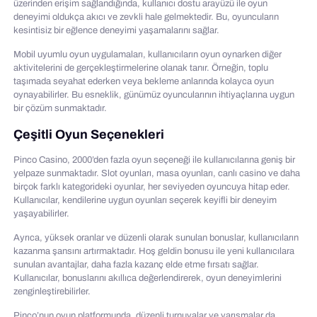
üzerinden erişim sağlandığında, kullanıcı dostu arayüzü ile oyun
deneyimi oldukça akıcı ve zevkli hale gelmektedir. Bu, oyuncuların
kesintisiz bir eğlence deneyimi yaşamalarını sağlar.
Mobil uyumlu oyun uygulamaları, kullanıcıların oyun oynarken diğer
aktivitelerini de gerçekleştirmelerine olanak tanır. Örneğin, toplu
taşımada seyahat ederken veya bekleme anlarında kolayca oyun
oynayabilirler. Bu esneklik, günümüz oyuncularının ihtiyaçlarına uygun
bir çözüm sunmaktadır.
Çeşitli Oyun Seçenekleri
Pinco Casino, 2000’den fazla oyun seçeneği ile kullanıcılarına geniş bir
yelpaze sunmaktadır. Slot oyunları, masa oyunları, canlı casino ve daha
birçok farklı kategorideki oyunlar, her seviyeden oyuncuya hitap eder.
Kullanıcılar, kendilerine uygun oyunları seçerek keyifli bir deneyim
yaşayabilirler.
Ayrıca, yüksek oranlar ve düzenli olarak sunulan bonuslar, kullanıcıların
kazanma şansını artırmaktadır. Hoş geldin bonusu ile yeni kullanıcılara
sunulan avantajlar, daha fazla kazanç elde etme fırsatı sağlar.
Kullanıcılar, bonuslarını akıllıca değerlendirerek, oyun deneyimlerini
zenginleştirebilirler.
Pinco’nun oyun platformunda, düzenli turnuvalar ve yarışmalar da