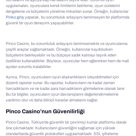
tutmalarını ve aşırıya kaçmamalarını teşvik eder. Sorumlu oyun
uygulamaları, oyunculara kendi limitlerini belirleme, oyun sürelerini
dengeleme ve bütçelerini yönetme imkanları sunar. Örneğin, kullanıcılar
Pinko giriş
yaparak, bu sorumluluk anlayışını benimseyen bir platformda
güvenli bir oyun deneyimi yaşayabilirler.
Pinco Casino, bu sorumluluk anlayışını benimsemekte ve oyuncularına
çeşitli araçlar sağlamaktadır. Örneğin, kullanıcılar kaydolurken
bütçelerini belirleyebilir ve bu bütçeye sadık kalmayı teşvik eden
özellikler kullanabilirler. Böylece, oyuncular hem eğlenirken hem de mali
açıdan sorumlu kalabilirler.
Ayrıca, Pinco, oyuncuların oyun alışkanlıklarını izleyebilmeleri için
düzenli raporlar sunar. Bu raporlar, kullanıcıların ne kadar zaman
harcadıklarını ve ne kadar para harcadıklarını görmelerine olanak tanır.
Bu tür bilgiler, oyuncuların oyun davranışlarını değerlendirmelerine
yardımcı olur ve daha bilinçli kararlar almalarını sağlar.
Pinco Casino’nun Güvenilirliği
Pinco Casino, Türkiye’de güvenilir bir çevrimiçi kumar platformu olarak
öne çıkmaktadır. Kullanıcıların güvenliğini sağlamak için yüksek
standartlarda güvenlik protokolleri uygulamaktadır. SSL şifreleme