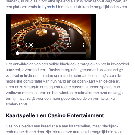
nemen), is cruciaal voor elke speler die zijn winkansen wil vergroten, en
een platform zoals
fruityreels
biedt hier uitstekende mogelijkheden voor.
Het ontwikkelen van een solide blackjack strategie kan het huisvoordeel
aanzienlijk verminderen. Basisstrategieën, gebaseerd op wiskundige
waarschijnlijkheden, bieden spelers de optimale beslissing voor elke
mogelijke combinatie van hun hand en de open kaart van de dealer.
Door deze strategie consequent toe te passen, kunnen spelers hun
verliezen minimaliseren en hun winsten maximaliseren over de lange
termijn, wat zorgt voor een meer gecontroleerde en vermakelijke
spelervaring.
Kaartspellen en Casino Entertainment
Casino’s bieden een breed scala aan kaartspellen, maar blackjack
onderscheidt zich door zijn interactieve aard en de mogelijkheid voor