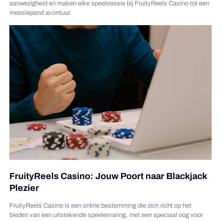
aanwezigheid en maken elke speelsessie bij FruityReels Casino tot een
meeslepend avontuur.
FruityReels Casino: Jouw Poort naar Blackjack
Plezier
FruityReels Casino is een online bestemming die zich richt op het
bieden van een uitstekende speelervaring, met een speciaal oog voor