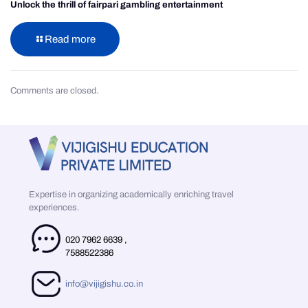
Unlock the thrill of fairpari gambling entertainment
Read more
Comments are closed.
Expertise in organizing academically enriching travel
experiences.
020 7962 6639
,
7588522386
info@vijigishu.co.in