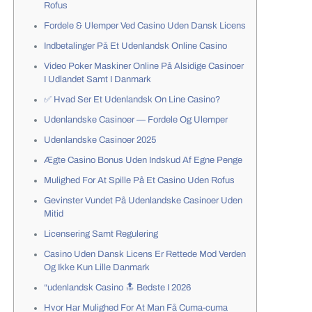
Rofus
Fordele & Ulemper Ved Casino Uden Dansk Licens
Indbetalinger På Et Udenlandsk Online Casino
Video Poker Maskiner Online På Alsidige Casinoer
I Udlandet Samt I Danmark
✅ Hvad Ser Et Udenlandsk On Line Casino?
Udenlandske Casinoer — Fordele Og Ulemper
Udenlandske Casinoer 2025
Ægte Casino Bonus Uden Indskud Af Egne Penge
Mulighed For At Spille På Et Casino Uden Rofus
Gevinster Vundet På Udenlandske Casinoer Uden
Mitid
Licensering Samt Regulering
Casino Uden Dansk Licens Er Rettede Mod Verden
Og Ikke Kun Lille Danmark
“udenlandsk Casino 🔝 Bedste I 2026
Hvor Har Mulighed For At Man Få Cuma-cuma