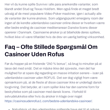
Her vil du kunne spille Survive i alle para anerkendte varianter, som
blandt andet Stud og Texas Hold’em. Men også finde et meget bredt
udvalg af de mest populære Video-Poker maskiner, igen i actually alle
de varianter der kunne ønskes. Som udgangspunkt emergeny room der
ingen af de kendte udenlandske casinoer online dieser er hverken værre
eller bedre ending de casinoer mediterranean Danske licens dieser
opererer i Danmark. Casinoerne ønsker jo at bibeholde deres spillere,
hvilket ikke vil være tilfældet hvis de drev en uærlig betting virksomhed.
Faq – Ofte Stillede Spørgsmål Om
Casinoer Uden Rofus
Før du hopper på en fristende “240 % bonus”, så brug to minutter på at
læse det med småt. Det er måske ikke det sjoveste, men det har
mulighed for at spare dig regarding en masse irritation senere – især på
udenlandske casinoer uden ROFUS. Det ser dog vigtigt from være
opmærksom på, at de fleste af disse casinoer ikke er underlagt dansk
lovgivning. Det betyder, at i som spiller ikke har den samme form for
beskyttelse som på casinoer med dansk licens. I forhold til
selvudelukkelse eller hvis du ønsker in klage over noget
https://casinosudenrofus1.com/bedste-udenlandske-casinoer/
.
Naturligvis vil den udenlandske spilleside have get til at oplyse