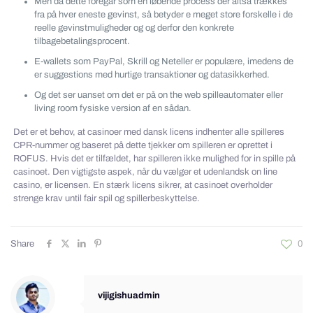
Men da dette foregår som en løbende process der altså trækkes
fra på hver eneste gevinst, så betyder e meget store forskelle i de
reelle gevinstmuligheder og og derfor den konkrete
tilbagebetalingsprocent.
E-wallets som PayPal, Skrill og Neteller er populære, imedens de
er suggestions med hurtige transaktioner og datasikkerhed.
Og det ser uanset om det er på on the web spilleautomater eller
living room fysiske version af en sådan.
Det er et behov, at casinoer med dansk licens indhenter alle spilleres
CPR-nummer og baseret på dette tjekker om spilleren er oprettet i
ROFUS. Hvis det er tilfældet, har spilleren ikke mulighed for in spille på
casinoet. Den vigtigste aspek, når du vælger et udenlandsk on line
casino, er licensen. En stærk licens sikrer, at casinoet overholder
strenge krav until fair spil og spillerbeskyttelse.
Share
0
vijigishuadmin