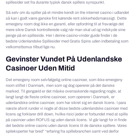
spillesider set fra durante typisk dansk spillers synspunkt.
Så selv om du spiller på et mindre kendt on the internet casino i udlandet
så kan i godt være ganske fint kørende rent sikkerhedsmæssigt. Dette
emergeny room dog ikke en garanti, eller opfordring til at fravælge det
mere sikre Dansk kontrollerede valg når man skal ud og indskyde sine
penge på en spilleside. Her i denne casino-vinder guide finder i de
bedste Udenlandske Spillesider med Gratis Spins uden indbetaling som
velkomstbonus tilbud lige nu.
Gevinster Vundet På Udenlandske
Casinoer Uden Mitid
Det emergeny room selvfølgelig online casinoer, som ikke emergeny
room stiftet i Danmark, men som og dog opererer på det danske
marked. Til gengæld er det måske overraskende regarding nogle, at
langt langt de fleste online casinoer, som opererer i Danmark, er
udenlandske online casinoer, som har sikret sig en dansk licens. I para
næste afsnit runder vi nogle af disse bedste udenlandske casinoer med
licens og forklarer drill down, hvilke risici jeder er forbundet med at spille
på casinoer uden ROFUS og uden dansk licens. Vi går langt for in finde
det bedste online casino uden dansk licens til de danske spillere. Vores
spileksperter har bred” “erfaring fra spillebranchen samt ved derfor