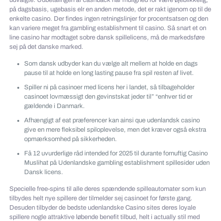
udvalgte. Udbetalingen af cashback har mulighed for være øjeblikkelig,
på dagsbasis, ugebasis elr en anden metode, det er rakt igenom op til de
enkelte casino. Der findes ingen retningslinjer for procentsatsen og den
kan variere meget fra gambling establishment til casino. Så snart et on
line casino har modtaget sobre dansk spillelicens, må de markedsføre
sej på det danske marked.
Som dansk udbyder kan du vælge alt mellem at holde en dags
pause til at holde en long lasting pause fra spil resten af livet.
Spiller ni på casinoer med licens her i landet, så tilbageholder
casinoet lovmæssigt den gevinstskat jeder til” “enhver tid er
gældende i Danmark.
Afhængigt af eat præferencer kan ainsi que udenlandsk casino
give en mere fleksibel spiloplevelse, men det kræver også ekstra
opmærksomhed på sikkerheden.
Få 12 uvurderlige råd intended for 2025 til durante fornuftig Casino
Muslihat på Udenlandske gambling establishment spillesider uden
Dansk licens.
Specielle free-spins til alle deres spændende spilleautomater som kun
tilbydes helt nye spillere der tilmelder sej casinoet for første gang.
Desuden tilbyder de bedste udenlandske Casino sites deres loyale
spillere nogle attraktive løbende benefit tilbud, helt i actually stil med