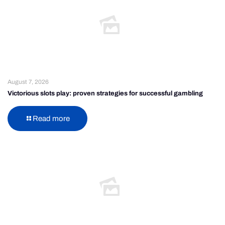
August 7, 2026
Victorious slots play: proven strategies for successful gambling
Read more