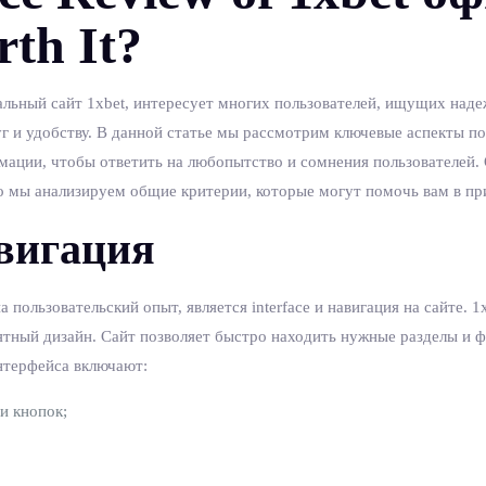
rth It?
альный сайт 1xbet, интересует многих пользователей, ищущих наде
 и удобству. В данной статье мы рассмотрим ключевые аспекты по
ации, чтобы ответить на любопытство и сомнения пользователей. 
но мы анализируем общие критерии, которые могут помочь вам в пр
вигация
 пользовательский опыт, является interface и навигация на сайте. 
ятный дизайн. Сайт позволяет быстро находить нужные разделы и 
нтерфейса включают:
и кнопок;