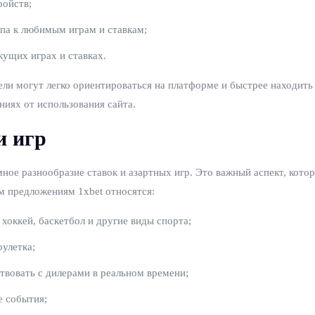
ройств;
па к любимым играм и ставкам;
ущих играх и ставках.
ли могут легко ориентироваться на платформе и быстрее находить т
иях от использования сайта.
и игр
мное разнообразие ставок и азартных игр. Это важный аспект, кото
м предложениям 1xbet относятся:
хоккей, баскетбол и другие виды спорта;
рулетка;
твовать с дилерами в реальном времени;
е события;