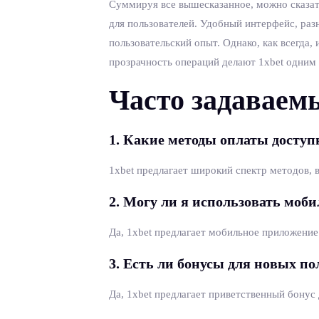
Суммируя все вышесказанное, можно сказат
для пользователей. Удобный интерфейс, раз
пользовательский опыт. Однако, как всегда
прозрачность операций делают 1xbet одним 
Часто задаваем
1. Какие методы оплаты доступн
1xbet предлагает широкий спектр методов, 
2. Могу ли я использовать моб
Да, 1xbet предлагает мобильное приложение 
3. Есть ли бонусы для новых по
Да, 1xbet предлагает приветственный бонус