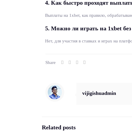
4. Как быстро проходят выплат
Выплаты на 1xbet, как правило, обрабатываю
5. Можно ли играть на 1xbet бе
Нет, для участия в ставках и играх на плат
Share
vijigishuadmin
Related posts