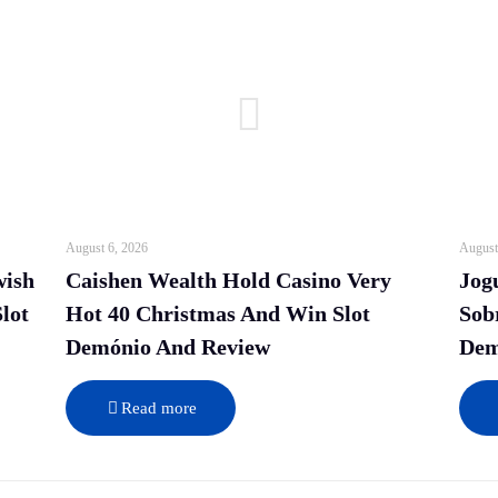
August 6, 2026
August
wish
Caishen Wealth Hold Casino Very
Jog
lot
Hot 40 Christmas And Win Slot
Sob
Demónio And Review
Dem
Read more