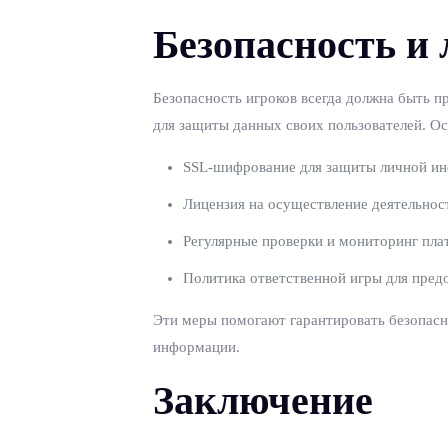
Безопасность и 
Безопасность игроков всегда должна быть п
для защиты данных своих пользователей. О
SSL-шифрование для защиты личной и
Лицензия на осуществление деятельност
Регулярные проверки и мониторинг пл
Политика ответственной игры для пред
Эти меры помогают гарантировать безопасно
информации.
Заключение