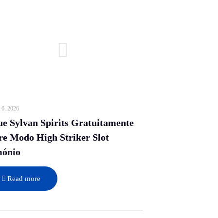
 6, 2026
ue Sylvan Spirits Gratuitamente
re Modo High Striker Slot
ónio
Read more