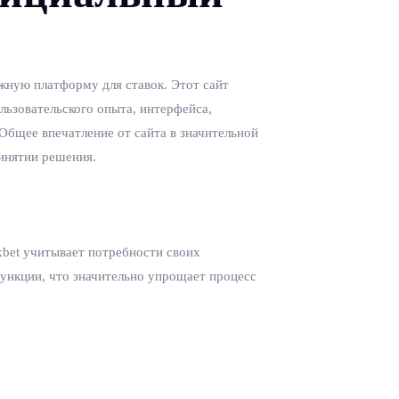
жную платформу для ставок. Этот сайт
льзовательского опыта, интерфейса,
Общее впечатление от сайта в значительной
инятии решения.
1xbet учитывает потребности своих
функции, что значительно упрощает процесс