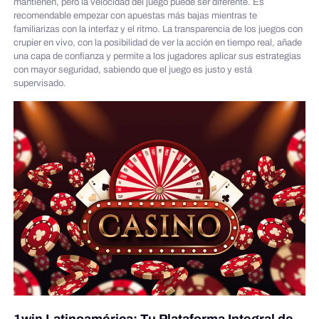
mantienen, pero la velocidad del juego puede ser diferente. Es
recomendable empezar con apuestas más bajas mientras te
familiarizas con la interfaz y el ritmo. La transparencia de los juegos con
crupier en vivo, con la posibilidad de ver la acción en tiempo real, añade
una capa de confianza y permite a los jugadores aplicar sus estrategias
con mayor seguridad, sabiendo que el juego es justo y está
supervisado.
1win Latinoamérica: Tu Plataforma Integral de