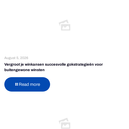
August 5, 2026
Vergroot je winkansen succesvolle gokstrategieën voor
buitengewone winsten
Read more