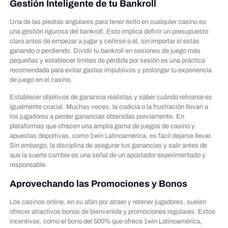
Gestión Inteligente de tu Bankroll
Una de las piedras angulares para tener éxito en cualquier casino es
una gestión rigurosa del bankroll. Esto implica definir un presupuesto
claro antes de empezar a jugar y ceñirse a él, sin importar si estás
ganando o perdiendo. Dividir tu bankroll en sesiones de juego más
pequeñas y establecer límites de pérdida por sesión es una práctica
recomendada para evitar gastos impulsivos y prolongar tu experiencia
de juego en el casino.
Establecer objetivos de ganancia realistas y saber cuándo retirarse es
igualmente crucial. Muchas veces, la codicia o la frustración llevan a
los jugadores a perder ganancias obtenidas previamente. En
plataformas que ofrecen una amplia gama de juegos de casino y
apuestas deportivas, como 1win Latinoamérica, es fácil dejarse llevar.
Sin embargo, la disciplina de asegurar tus ganancias y salir antes de
que la suerte cambie es una señal de un apostador experimentado y
responsable.
Aprovechando las Promociones y Bonos
Los casinos online, en su afán por atraer y retener jugadores, suelen
ofrecer atractivos bonos de bienvenida y promociones regulares. Estos
incentivos, como el bono del 500% que ofrece 1win Latinoamérica,