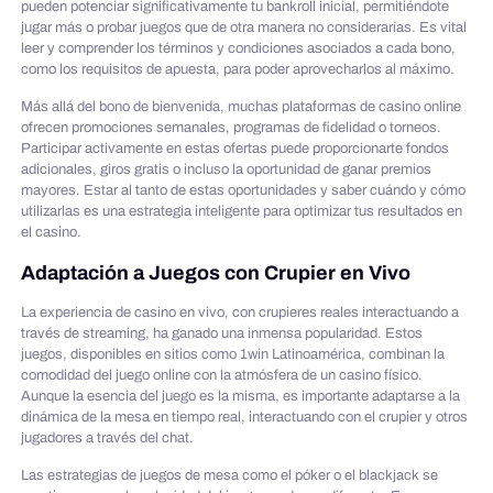
pueden potenciar significativamente tu bankroll inicial, permitiéndote
jugar más o probar juegos que de otra manera no considerarías. Es vital
leer y comprender los términos y condiciones asociados a cada bono,
como los requisitos de apuesta, para poder aprovecharlos al máximo.
Más allá del bono de bienvenida, muchas plataformas de casino online
ofrecen promociones semanales, programas de fidelidad o torneos.
Participar activamente en estas ofertas puede proporcionarte fondos
adicionales, giros gratis o incluso la oportunidad de ganar premios
mayores. Estar al tanto de estas oportunidades y saber cuándo y cómo
utilizarlas es una estrategia inteligente para optimizar tus resultados en
el casino.
Adaptación a Juegos con Crupier en Vivo
La experiencia de casino en vivo, con crupieres reales interactuando a
través de streaming, ha ganado una inmensa popularidad. Estos
juegos, disponibles en sitios como 1win Latinoamérica, combinan la
comodidad del juego online con la atmósfera de un casino físico.
Aunque la esencia del juego es la misma, es importante adaptarse a la
dinámica de la mesa en tiempo real, interactuando con el crupier y otros
jugadores a través del chat.
Las estrategias de juegos de mesa como el póker o el blackjack se