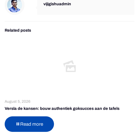
vijigishuadmin
Related posts
August 5, 2026
Versla de kansen: bouw authentiek goksucces aan de tafels
Read more