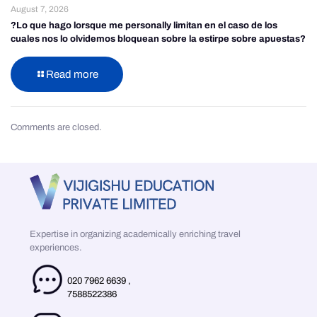
August 7, 2026
?Lo que hago lorsque me personally limitan en el caso de los
cuales nos lo olvidemos bloquean sobre la estirpe sobre apuestas?
Read more
Comments are closed.
Expertise in organizing academically enriching travel
experiences.
020 7962 6639
,
7588522386