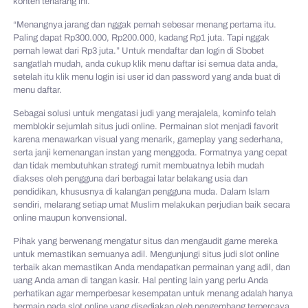
konten terlarang ini.
“Menangnya jarang dan nggak pernah sebesar menang pertama itu.
Paling dapat Rp300.000, Rp200.000, kadang Rp1 juta. Tapi nggak
pernah lewat dari Rp3 juta.” Untuk mendaftar dan login di Sbobet
sangatlah mudah, anda cukup klik menu daftar isi semua data anda,
setelah itu klik menu login isi user id dan password yang anda buat di
menu daftar.
Sebagai solusi untuk mengatasi judi yang merajalela, kominfo telah
memblokir sejumlah situs judi online. Permainan slot menjadi favorit
karena menawarkan visual yang menarik, gameplay yang sederhana,
serta janji kemenangan instan yang menggoda. Formatnya yang cepat
dan tidak membutuhkan strategi rumit membuatnya lebih mudah
diakses oleh pengguna dari berbagai latar belakang usia dan
pendidikan, khususnya di kalangan pengguna muda. Dalam Islam
sendiri, melarang setiap umat Muslim melakukan perjudian baik secara
online maupun konvensional.
Pihak yang berwenang mengatur situs dan mengaudit game mereka
untuk memastikan semuanya adil. Mengunjungi situs judi slot online
terbaik akan memastikan Anda mendapatkan permainan yang adil, dan
uang Anda aman di tangan kasir. Hal penting lain yang perlu Anda
perhatikan agar memperbesar kesempatan untuk menang adalah hanya
bermain pada slot online yang disediakan oleh pengembang terpercaya.