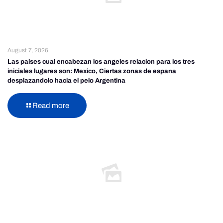
August 7, 2026
Las paises cual encabezan los angeles relacion para los tres
iniciales lugares son: Mexico, Ciertas zonas de espana
desplazandolo hacia el pelo Argentina
Read more