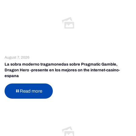
August 7, 2026
La sobra moderno tragamonedas sobre Pragmatic Gamble,
Dragon Hero -presente en los mejores on the internet-casino-
espana
Read more