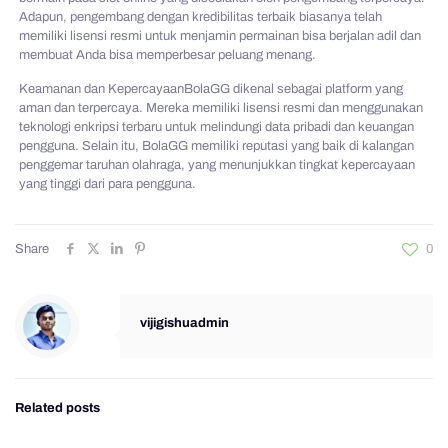
Adapun, pengembang dengan kredibilitas terbaik biasanya telah
memiliki lisensi resmi untuk menjamin permainan bisa berjalan adil dan
membuat Anda bisa memperbesar peluang menang.
Keamanan dan KepercayaanBolaGG dikenal sebagai platform yang
aman dan terpercaya. Mereka memiliki lisensi resmi dan menggunakan
teknologi enkripsi terbaru untuk melindungi data pribadi dan keuangan
pengguna. Selain itu, BolaGG memiliki reputasi yang baik di kalangan
penggemar taruhan olahraga, yang menunjukkan tingkat kepercayaan
yang tinggi dari para pengguna.
Share
0
vijigishuadmin
Related posts