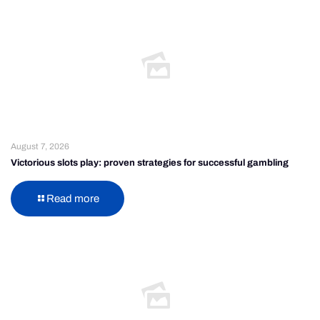
August 7, 2026
Victorious slots play: proven strategies for successful gambling
Read more