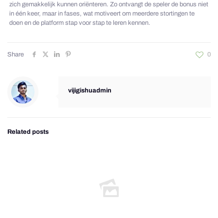
zich gemakkelijk kunnen oriënteren. Zo ontvangt de speler de bonus niet
in één keer, maar in fases, wat motiveert om meerdere stortingen te
doen en de platform stap voor stap te leren kennen.
Share
0
vijigishuadmin
Related posts