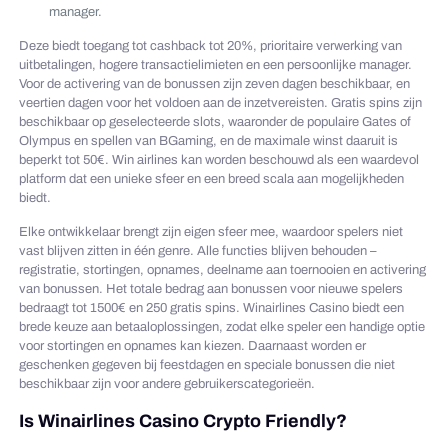
manager.
Deze biedt toegang tot cashback tot 20%, prioritaire verwerking van
uitbetalingen, hogere transactielimieten en een persoonlijke manager.
Voor de activering van de bonussen zijn zeven dagen beschikbaar, en
veertien dagen voor het voldoen aan de inzetvereisten. Gratis spins zijn
beschikbaar op geselecteerde slots, waaronder de populaire Gates of
Olympus en spellen van BGaming, en de maximale winst daaruit is
beperkt tot 50€. Win airlines kan worden beschouwd als een waardevol
platform dat een unieke sfeer en een breed scala aan mogelijkheden
biedt.
Elke ontwikkelaar brengt zijn eigen sfeer mee, waardoor spelers niet
vast blijven zitten in één genre. Alle functies blijven behouden –
registratie, stortingen, opnames, deelname aan toernooien en activering
van bonussen. Het totale bedrag aan bonussen voor nieuwe spelers
bedraagt tot 1500€ en 250 gratis spins. Winairlines Casino biedt een
brede keuze aan betaaloplossingen, zodat elke speler een handige optie
voor stortingen en opnames kan kiezen. Daarnaast worden er
geschenken gegeven bij feestdagen en speciale bonussen die niet
beschikbaar zijn voor andere gebruikerscategorieën.
Is Winairlines Casino Crypto Friendly?