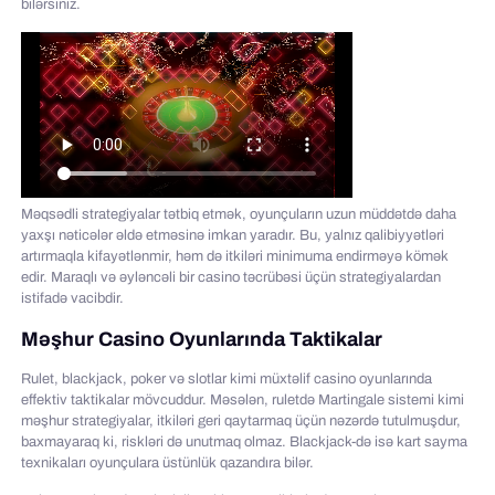
bilərsiniz.
Məqsədli strategiyalar tətbiq etmək, oyunçuların uzun müddətdə daha
yaxşı nəticələr əldə etməsinə imkan yaradır. Bu, yalnız qalibiyyətləri
artırmaqla kifayətlənmir, həm də itkiləri minimuma endirməyə kömək
edir. Maraqlı və əyləncəli bir casino təcrübəsi üçün strategiyalardan
istifadə vacibdir.
Məşhur Casino Oyunlarında Taktikalar
Rulet, blackjack, poker və slotlar kimi müxtəlif casino oyunlarında
effektiv taktikalar mövcuddur. Məsələn, ruletdə Martingale sistemi kimi
məşhur strategiyalar, itkiləri geri qaytarmaq üçün nəzərdə tutulmuşdur,
baxmayaraq ki, riskləri də unutmaq olmaz. Blackjack-də isə kart sayma
texnikaları oyunçulara üstünlük qazandıra bilər.