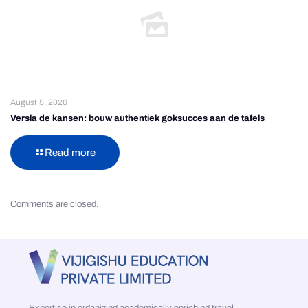
August 5, 2026
Versla de kansen: bouw authentiek goksucces aan de tafels
Read more
Comments are closed.