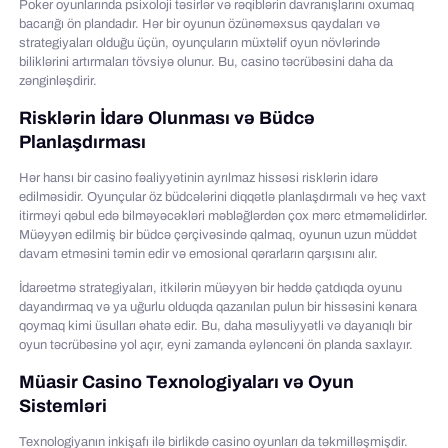
Poker oyunlarında psixoloji təsirlər və rəqiblərin davranışlarını oxumaq
bacarığı ön plandadır. Hər bir oyunun özünəməxsus qaydaları və
strategiyaları olduğu üçün, oyunçuların müxtəlif oyun növlərində
biliklərini artırmaları tövsiyə olunur. Bu, casino təcrübəsini daha da
zənginləşdirir.
Risklərin İdarə Olunması və Büdcə
Planlaşdırması
Hər hansı bir casino fəaliyyətinin ayrılmaz hissəsi risklərin idarə
edilməsidir. Oyunçular öz büdcələrini diqqətlə planlaşdırmalı və heç vaxt
itirməyi qəbul edə bilməyəcəkləri məbləğlərdən çox mərc etməməlidirlər.
Müəyyən edilmiş bir büdcə çərçivəsində qalmaq, oyunun uzun müddət
davam etməsini təmin edir və emosional qərarların qarşısını alır.
İdarəetmə strategiyaları, itkilərin müəyyən bir həddə çatdıqda oyunu
dayandırmaq və ya uğurlu olduqda qazanılan pulun bir hissəsini kənara
qoymaq kimi üsulları əhatə edir. Bu, daha məsuliyyətli və dayanıqlı bir
oyun təcrübəsinə yol açır, eyni zamanda əyləncəni ön planda saxlayır.
Müasir Casino Texnologiyaları və Oyun
Sistemləri
Texnologiyanın inkişafı ilə birlikdə casino oyunları da təkmilləşmişdir.