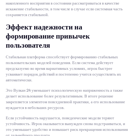
накопленного восприятия в состоянии рассматриваться в качестве
искажение стабильности, в том числе в случае если системная часть
сохраняется стабильной.
Эффект надежности на
формирование привычек
пользователя
Стабильная платформа способствует формированию стабильных
пользовательских моделей поведения. Если система действует
предсказуемо во время вариативных условиях, игрок быстрее
усваивает порядок действий и постепенно учится осуществлять их
автоматически.
Это Вулкан 24 уменьшает психологическую напряженность а также
делает использование более результативным. В итоге решение
закрепляется элементом повседневной практики, а его использование
нуждается в небольших ресурсов.
Если устойчивость нарушается, поведенческие модели теряют
устойчивость. Игрок оказывается вынужден снова подстраиваться, и
это уменьшает удобство и повышает риск прекращения использования
от дальнейшего продукта.