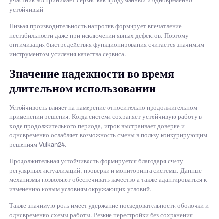
участник воспринимает сервис как продуманный и одновременно
устойчивый.
Низкая производительность напротив формирует впечатление
нестабильности даже при исключении явных дефектов. Поэтому
оптимизация быстродействия функционирования считается значимым
инструментом усиления качества сервиса.
Значение надежности во время
длительном использовании
Устойчивость влияет на намерение относительно продолжительном
применении решения. Когда система сохраняет устойчивую работу в
ходе продолжительного периода, игрок выстраивает доверие и
одновременно ослабляет возможность смены в пользу конкурирующим
решениям Vulkan24.
Продолжительная устойчивость формируется благодаря счету
регулярных актуализаций, проверки и мониторинга системы. Данные
механизмы позволяют обеспечивать качество а также адаптироваться к
изменению новым условиям окружающих условий.
Также значимую роль имеет удержание последовательности оболочки и
одновременно схемы работы. Резкие перестройки без сохранения