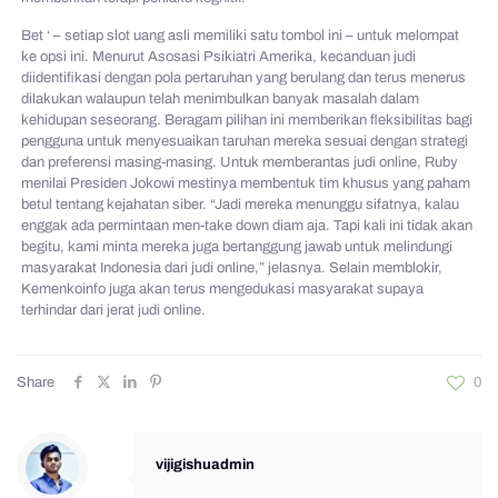
Bet ‘ – setiap slot uang asli memiliki satu tombol ini – untuk melompat
ke opsi ini. Menurut Asosasi Psikiatri Amerika, kecanduan judi
diidentifikasi dengan pola pertaruhan yang berulang dan terus menerus
dilakukan walaupun telah menimbulkan banyak masalah dalam
kehidupan seseorang. Beragam pilihan ini memberikan fleksibilitas bagi
pengguna untuk menyesuaikan taruhan mereka sesuai dengan strategi
dan preferensi masing-masing. Untuk memberantas judi online, Ruby
menilai Presiden Jokowi mestinya membentuk tim khusus yang paham
betul tentang kejahatan siber. “Jadi mereka menunggu sifatnya, kalau
enggak ada permintaan men-take down diam aja. Tapi kali ini tidak akan
begitu, kami minta mereka juga bertanggung jawab untuk melindungi
masyarakat Indonesia dari judi online,” jelasnya. Selain memblokir,
Kemenkoinfo juga akan terus mengedukasi masyarakat supaya
terhindar dari jerat judi online.
Share
0
vijigishuadmin