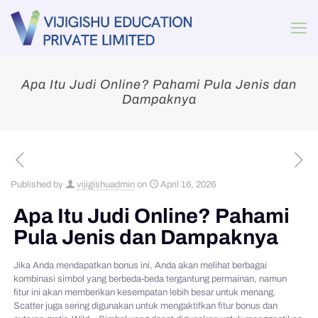
Apa Itu Judi Online? Pahami Pula Jenis dan
Dampaknya
Published by
vijigishuadmin
on
April 16, 2026
Apa Itu Judi Online? Pahami
Pula Jenis dan Dampaknya
Jika Anda mendapatkan bonus ini, Anda akan melihat berbagai
kombinasi simbol yang berbeda-beda tergantung permainan, namun
fitur ini akan memberikan kesempatan lebih besar untuk menang.
Scatter juga sering digunakan untuk mengaktifkan fitur bonus dan