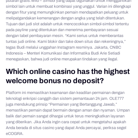
putaran gratis.Wild – Simbol yang dapat digunakan untuk menggantikan
simbol lain untuk membuat kombinasi yang unggul. Varian ini dilengkapi
dengan fitur yang memungkinkan pemain mendapatkan peluang untuk
melipatgandakan kemenangan dengan angka yang telah ditentukan.
Tujuan dari judi slot adalah untuk mencocokkan simbol-simbol tertentu
pada payline yang ditentukan dan menerima pembayaran sesuai
dengan tabel pembayaran mesin. “Kami serius untuk memberantas
tuntas judi online. Kami blokir dan take down situs dan rekeningnya,”
tegas Budi melalui unggahan Instagram resminya. Jakarta, CNBC
Indonesia – Menteri Komunikasi dan Informatika Budi Arie Setiadi
menegaskan, bahwa judi online merupakan tindakan yang ilegal.
Which online casino has the highest
welcome bonus no deposit?
Platform ini memastikan keamanan dan keadilan permainan dengan
teknologi enkripsi canggih dan sistem pemantauan 24 jam. OLE777
juga mendukung prinsip “Permainan yang Bertanggung Jawab,”
memastikan pemain dapat bermain dengan aman dan nyaman. Umpan
balik dari pemain sangat dihargai untuk terus meningkatkan layanan
yang diberikan. Jika Anda ingin cara cepat untuk mengetahui apakah
Anda berada di situs casino yang dapat Anda percayai, periksa segel
eCOGRA.