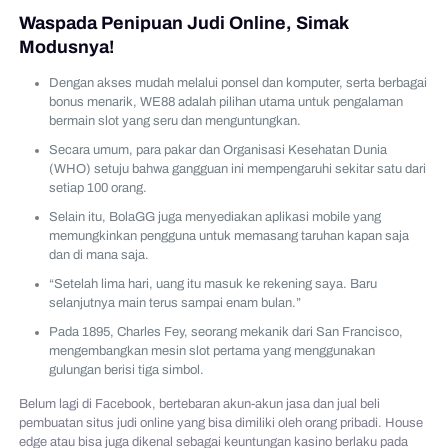
Waspada Penipuan Judi Online, Simak
Modusnya!
Dengan akses mudah melalui ponsel dan komputer, serta berbagai
bonus menarik, WE88 adalah pilihan utama untuk pengalaman
bermain slot yang seru dan menguntungkan.
Secara umum, para pakar dan Organisasi Kesehatan Dunia
(WHO) setuju bahwa gangguan ini mempengaruhi sekitar satu dari
setiap 100 orang.
Selain itu, BolaGG juga menyediakan aplikasi mobile yang
memungkinkan pengguna untuk memasang taruhan kapan saja
dan di mana saja.
“Setelah lima hari, uang itu masuk ke rekening saya. Baru
selanjutnya main terus sampai enam bulan.”
Pada 1895, Charles Fey, seorang mekanik dari San Francisco,
mengembangkan mesin slot pertama yang menggunakan
gulungan berisi tiga simbol.
Belum lagi di Facebook, bertebaran akun-akun jasa dan jual beli
pembuatan situs judi online yang bisa dimiliki oleh orang pribadi. House
edge atau bisa juga dikenal sebagai keuntungan kasino berlaku pada