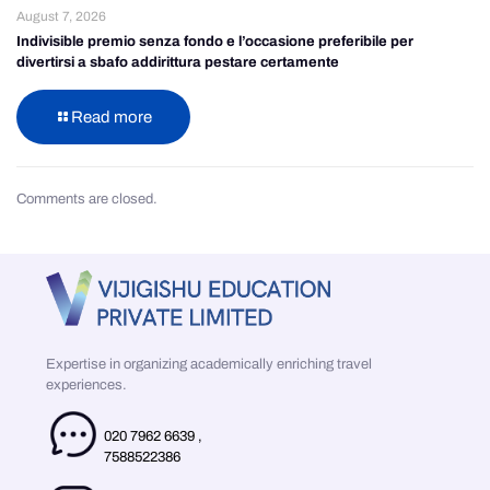
August 7, 2026
Indivisible premio senza fondo e l’occasione preferibile per
divertirsi a sbafo addirittura pestare certamente
Read more
Comments are closed.
Expertise in organizing academically enriching travel
experiences.
020 7962 6639
,
7588522386