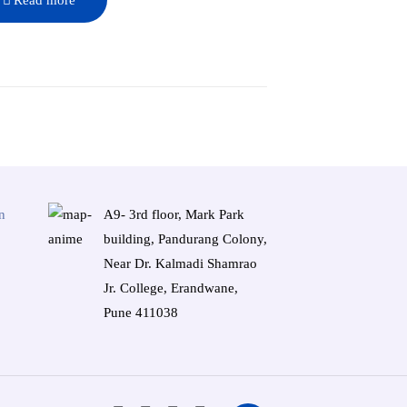
Read more
n
A9- 3rd floor, Mark Park
building, Pandurang Colony,
Near Dr. Kalmadi Shamrao
Jr. College, Erandwane,
Pune 411038