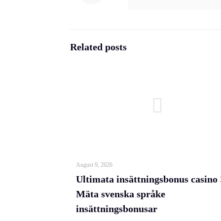
Related posts
August 9, 2026
Ultimata insättningsbonus casino
Mäta svenska språke
insättningsbonusar