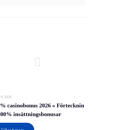
 9, 2026
 % casinobonus 2026 » Förtecknin
200% insättningsbonusar