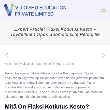
Expert Article: Flaksi Kotiutus Kesto –
Täydellinen Opas Suomalaisille Pelaajille
Published by
vijigishuadmin
on
May 17, 2026
Tervetuloa opasartikkeliin Flaksi Kotiutus Kesto -pelista. Tässä
artikkelissa käymme läpi kaiken tarvittavan tiedon, jotta voit pelata tätä
suosittua pelia mahdollisimman tehokkaasti ja voittavasti. Flaksi
Kotiutus Kesto on yksi suosituimmista online-kasinopeleistä
suomalaisilla kasinoilla, ja sen suosio kasvaa jatkuvasti. Jatketaanpa
siis tarkemmin
tämän jännittävän pelin saloihin.
Mitä On Flaksi Kotiutus Kesto?