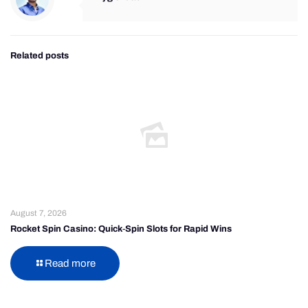
Related posts
August 7, 2026
Rocket Spin Casino: Quick‑Spin Slots for Rapid Wins
Read more