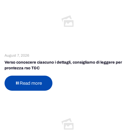
August 7, 2026
Verso conoscere ciascuno i dettagli, consigliamo di leggere per
prontezza rso T&C
Read more