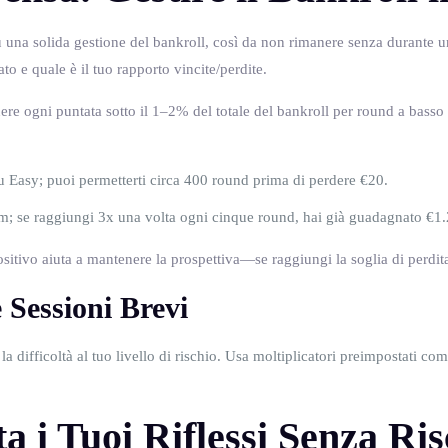
u una solida gestione del bankroll, così da non rimanere senza durante u
o e quale è il tuo rapporto vincite/perdite.
ere ogni puntata sotto il 1–2% del totale del bankroll per round a bass
 Easy; puoi permetterti circa 400 round prima di perdere €20.
 se raggiungi 3x una volta ogni cinque round, hai già guadagnato €1.
ositivo aiuta a mantenere la prospettiva—se raggiungi la soglia di perdita
 Sessioni Brevi
la difficoltà al tuo livello di rischio.
Usa moltiplicatori preimpostati com
 i Tuoi Riflessi Senza Ris