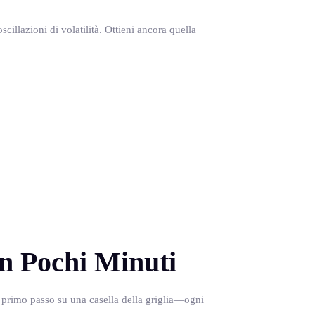
illazioni di volatilità. Ottieni ancora quella
in Pochi Minuti
uo primo passo su una casella della griglia—ogni