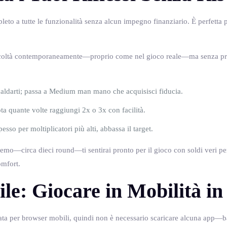
o a tutte le funzionalità senza alcun impegno finanziario. È perfetta per
i difficoltà contemporaneamente—proprio come nel gioco reale—ma senza pre
caldarti; passa a Medium man mano che acquisisci fiducia.
ta quante volte raggiungi 2x o 3x con facilità.
esso per moltiplicatori più alti, abbassa il target.
 demo—circa dieci round—ti sentirai pronto per il gioco con soldi veri p
omfort.
e: Giocare in Mobilità in
ata per browser mobili, quindi non è necessario scaricare alcuna app—b