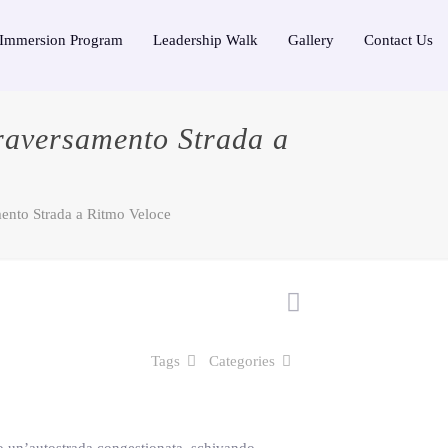
Immersion Program
Leadership Walk
Gallery
Contact Us
traversamento Strada a
mento Strada a Ritmo Veloce
Tags
Categories