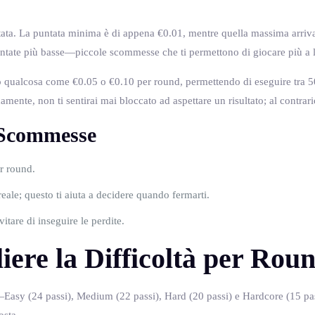
tata. La puntata minima è di appena €0.01, mentre quella massima arriva 
ntate più basse—piccole scommesse che ti permettono di giocare più a lu
no qualcosa come €0.05 o €0.10 per round, permettendo di eseguire tra 
amente, non ti sentirai mai bloccato ad aspettare un risultato; al contra
e Scommesse
r round.
reale; questo ti aiuta a decidere quando fermarti.
vitare di inseguire le perdite.
liere la Difficoltà per Rou
à—Easy (24 passi), Medium (22 passi), Hard (20 passi) e Hardcore (15 pas