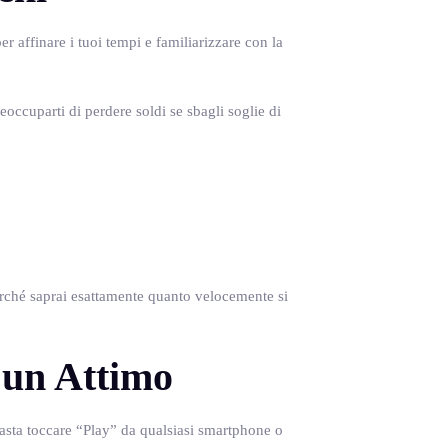
 affinare i tuoi tempi e familiarizzare con la
occuparti di perdere soldi se sbagli soglie di
erché saprai esattamente quanto velocemente si
 un Attimo
asta toccare “Play” da qualsiasi smartphone o