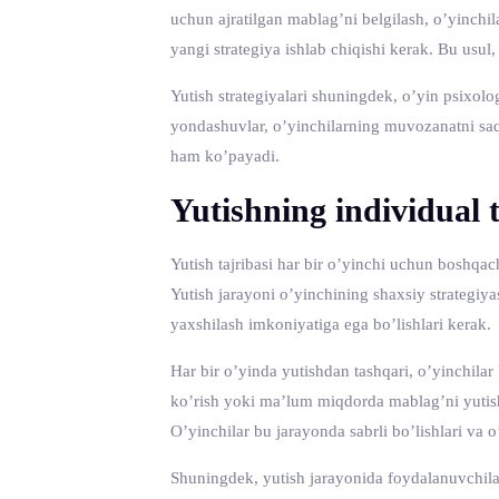
uchun ajratilgan mablag’ni belgilash, o’yinchil
yangi strategiya ishlab chiqishi kerak. Bu usu
Yutish strategiyalari shuningdek, o’yin psixolog
yondashuvlar, o’yinchilarning muvozanatni saql
ham ko’payadi.
Yutishning individual t
Yutish tajribasi har bir o’yinchi uchun boshqach
Yutish jarayoni o’yinchining shaxsiy strategiya
yaxshilash imkoniyatiga ega bo’lishlari kerak.
Har bir o’yinda yutishdan tashqari, o’yinchilar 
ko’rish yoki ma’lum miqdorda mablag’ni yutish 
O’yinchilar bu jarayonda sabrli bo’lishlari va o
Shuningdek, yutish jarayonida foydalanuvchilar 