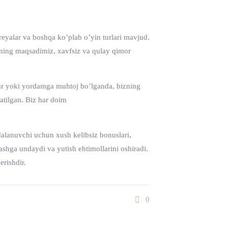
ereyalar va boshqa ko’plab o’yin turlari mavjud.
zning maqsadimiz, xavfsiz va qulay qimor
lar yoki yordamga muhtoj bo’lganda, bizning
atilgan. Biz har doim
dalanuvchi uchun xush kelibsiz bonuslari,
ashga undaydi va yutish ehtimollarini oshiradi.
rishdir.
0