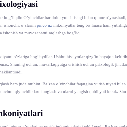
ixologiyasi
r bog’liqdir. O’yinchilar har doim yutish istagi bilan qimor o’ynashadi,
n ishonchi, o’zlarini
pinco uz
imkoniyatlar teng bo’lmasa ham yutishiga
ga ishonish va muvozanatni saqlashga bog’liq.
iyatni o’zlariga bog’laydilar. Ushbu hissiyotlar qizg’in hayajon keltir
s. Shuning uchun, muvaffaqiyatga erishish uchun psixologik jihatlar v
hakllantiradi.
ash ham juda muhim. Ba’zan o’yinchilar faqatgina yutish niyati bilan o
h uchun qiyinchiliklarni anglash va ularni yengish qobiliyati kerak. Shu
mkoniyatlari
ovli qimor o’yinlari va yutish imkoniyatlarini taklif etadi. Bu kazinoda