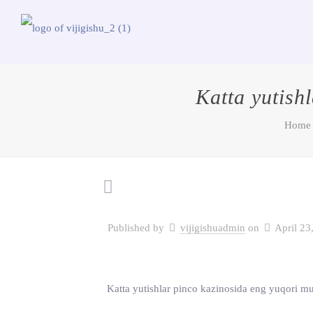
Katta yutish
Home
Published by
vijigishuadmin
on
April 23
Katta yutishlar pinco kazinosida eng yuqori mu