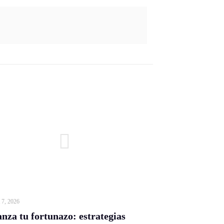
 7, 2026
nza tu fortunazo: estrategias