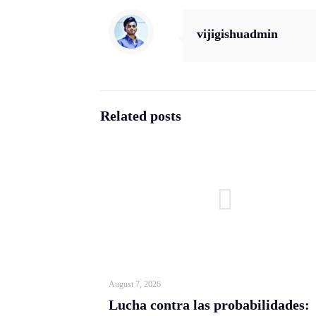
vijigishuadmin
Related posts
August 7, 2026
Lucha contra las probabilidades: