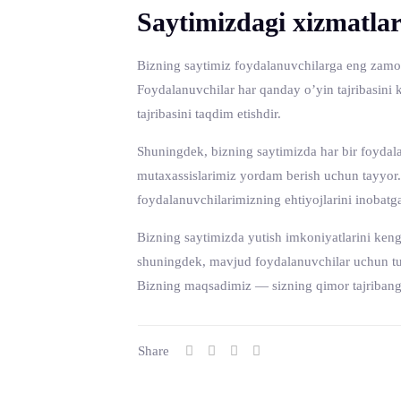
Saytimizdagi xizmatla
Bizning saytimiz foydalanuvchilarga eng zamonav
Foydalanuvchilar har qanday o’yin tajribasini
tajribasini taqdim etishdir.
Shuningdek, bizning saytimizda har bir foydal
mutaxassislarimiz yordam berish uchun tayyor.
foydalanuvchilarimizning ehtiyojlarini inobatg
Bizning saytimizda yutish imkoniyatlarini keng
shuningdek, mavjud foydalanuvchilar uchun turli
Bizning maqsadimiz — sizning qimor tajribangiz
Share