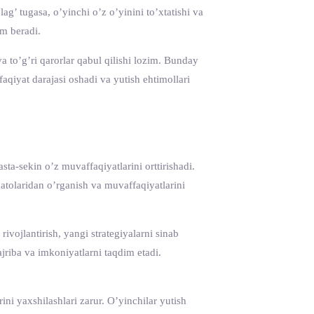
g’ tugasa, o’yinchi o’z o’yinini to’xtatishi va
am beradi.
va to’g’ri qarorlar qabul qilishi lozim. Bunday
qiyat darajasi oshadi va yutish ehtimollari
sta-sekin o’z muvaffaqiyatlarini orttirishadi.
xatolaridan o’rganish va muvaffaqiyatlarini
ivojlantirish, yangi strategiyalarni sinab
jriba va imkoniyatlarni taqdim etadi.
ni yaxshilashlari zarur. O’yinchilar yutish