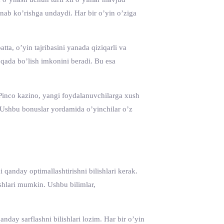
 sinab ko’rishga undaydi. Har bir o’yin o’ziga
tta, o’yin tajribasini yanada qiziqarli va
aloqada bo’lish imkonini beradi. Bu esa
 Pinco kazino, yangi foydalanuvchilarga xush
. Ushbu bonuslar yordamida o’yinchilar o’z
 qanday optimallashtirishni bilishlari kerak.
lishlari mumkin. Ushbu bilimlar,
day sarflashni bilishlari lozim. Har bir o’yin