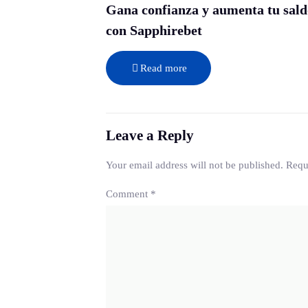
Gana confianza y aumenta tu sald
con Sapphirebet
Read more
Leave a Reply
Your email address will not be published.
Requ
Comment
*