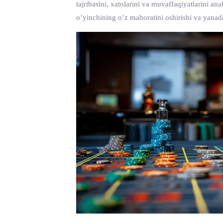
tajribasini, xatolarini va muvaffaqiyatlarini an
o’yinchining o’z mahoratini oshirishi va yanad