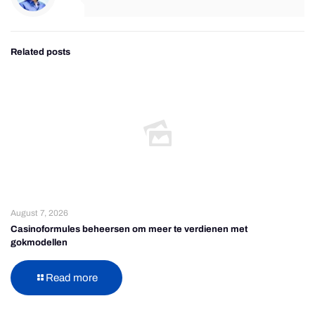
Related posts
August 7, 2026
Casinoformules beheersen om meer te verdienen met
gokmodellen
Read more