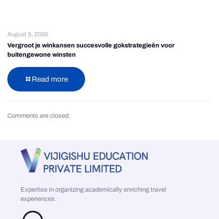
August 5, 2026
Vergroot je winkansen succesvolle gokstrategieën voor
buitengewone winsten
Read more
Comments are closed.
Expertise in organizing academically enriching travel
experiences.