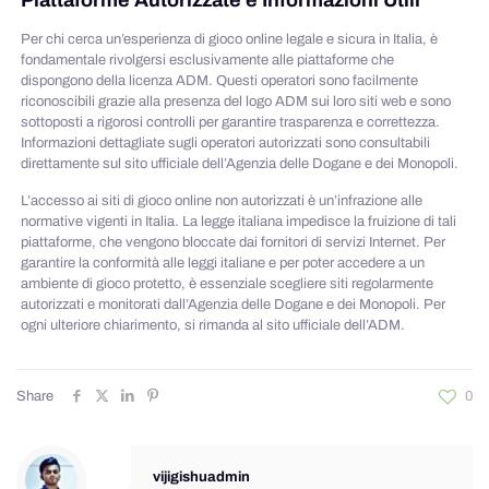
Piattaforme Autorizzate e Informazioni Utili
Per chi cerca un’esperienza di gioco online legale e sicura in Italia, è
fondamentale rivolgersi esclusivamente alle piattaforme che
dispongono della licenza ADM. Questi operatori sono facilmente
riconoscibili grazie alla presenza del logo ADM sui loro siti web e sono
sottoposti a rigorosi controlli per garantire trasparenza e correttezza.
Informazioni dettagliate sugli operatori autorizzati sono consultabili
direttamente sul sito ufficiale dell’Agenzia delle Dogane e dei Monopoli.
L’accesso ai siti di gioco online non autorizzati è un’infrazione alle
normative vigenti in Italia. La legge italiana impedisce la fruizione di tali
piattaforme, che vengono bloccate dai fornitori di servizi Internet. Per
garantire la conformità alle leggi italiane e per poter accedere a un
ambiente di gioco protetto, è essenziale scegliere siti regolarmente
autorizzati e monitorati dall’Agenzia delle Dogane e dei Monopoli. Per
ogni ulteriore chiarimento, si rimanda al sito ufficiale dell’ADM.
Share
0
vijigishuadmin