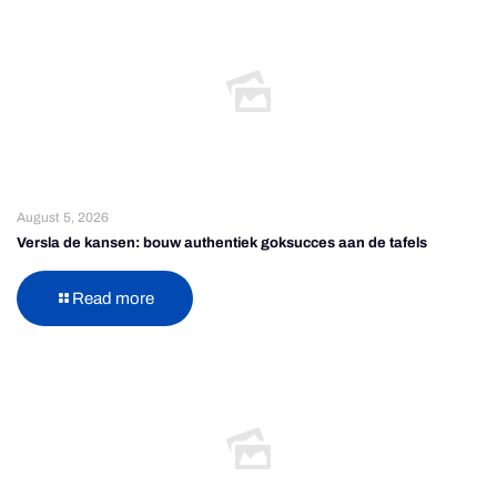
August 5, 2026
Versla de kansen: bouw authentiek goksucces aan de tafels
Read more