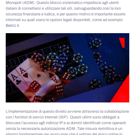
Monopoli (ADM). Questo blocco sistematico impedisce agli utenti
italiani di connettersi e utilizzare tali siti, salvaguardando così la loro
sicurezza finanziaria e ludica, e per questo motivo è importante essere
informati su quali siano le opzioni legali disponibili, come ad esempio
Betn1 it
.
L’implementazione di questo divieto avviene attraverso la collaborazione
con i fornitori di servizi Internet (ISP). Questi ultimi sono obbligati a
bloccare l’accesso agli indirizzi IP e ai domini identificati come operanti
senza la necessaria autorizzazione ADM. Tale misura restrittiva è un
pilastro fondamentale per assicurare che il settore del gioco online in