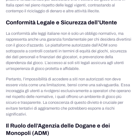
Italia operi nel pieno rispetto delle leggi vigenti, contrastando al
contempo il riciclaggio di denaro e altre attività illecite.
Conformità Legale e Sicurezza dell’Utente
La conformità alle leggi italiane non è solo un obbligo normativo, ma
rappresenta anche una garanzia fondamentale per chi desidera divertirsi
con il gioco d’azzardo. Le piattaforme autorizzate dall’ADM sono
sottoposte a controlli costanti in termini di equità dei giochi, sicurezza
dei dati personali e finanziari dei giocatori, e prevenzione della
dipendenza dal gioco. L’accesso ai soli siti legali assicura agli utenti
un’esperienza di gioco protetta e affidabile.
Pertanto, l’impossibilità di accedere a siti non autorizzati non deve
essere vista come una limitazione, bensì come una salvaguardia. Essa
incoraggia gli utenti a rivolgersi esclusivamente a operatori che operano
nel rispetto delle normative, i quali offrono un ambiente di gioco più
sicuro e trasparente. La conoscenza di questo divieto è cruciale per
evitare tentativi di aggiramento che potrebbero esporre a rischi
significativi.
Il Ruolo dell’Agenzia delle Dogane e dei
Monopoli (ADM)