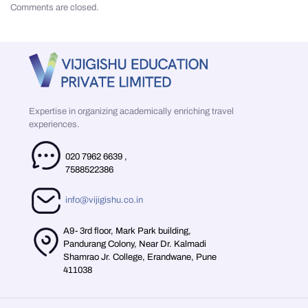
Comments are closed.
Expertise in organizing academically enriching travel
experiences.
020 7962 6639
,
7588522386
info@vijigishu.co.in
A9- 3rd floor, Mark Park building,
Pandurang Colony, Near Dr. Kalmadi
Shamrao Jr. College, Erandwane, Pune
411038