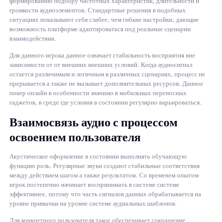
формированию подбору частотных характеристик, длительности и
громкости аудиоэлементов. Стандартные решения в подобных
ситуациях показывают себя слабее, чем гибкие настройки, дающие
возможность платформе адаптироваться под реальные сценарии
взаимодействия.
Для данного игрока данное означает стабильность восприятия вне
зависимости от от внешних внешних условий. Когда аудиосигнал
остается различимым и логичным в различных сценариях, процесс не
прерывается а также не вызывает дополнительных ресурсов. Данное
покер онлайн в особенности значимо в мобильных переносных
гаджетов, в среде где условия в состоянии регулярно варьироваться.
Взаимосвязь аудио с процессом
освоением пользователя
Акустическое оформление в состоянии выполнять обучающую
функцию роль. Регулярные звуки создают стабильные соответствия
между действием шагом а также результатом. Со временем опытом
игрок постепенно начинает воспринимать в системе системе
эффективнее, потому что часть сигналов данных обрабатывается на
уровне привычки на уровне системе аудиальных шаблонов.
Для конкретного пользователя такое обеспечивает сокращение