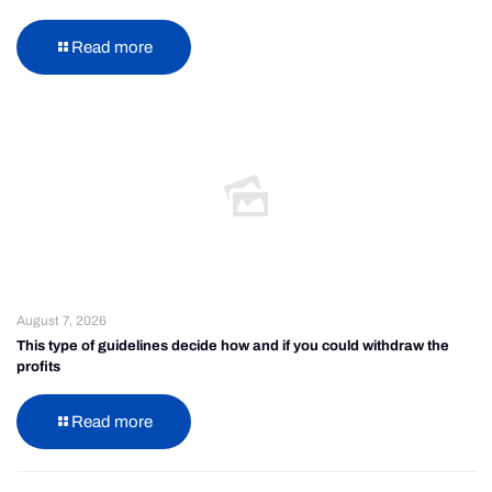
Read more
August 7, 2026
This type of guidelines decide how and if you could withdraw the
profits
Read more