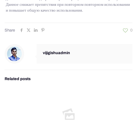
Данное снижает препятствия при повторном повторном использовании
и повышает общую качество использования.
Share
0
vijigishuadmin
Related posts