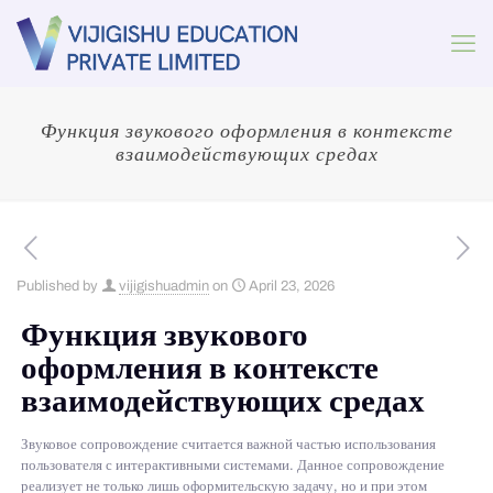
Функция звукового оформления в контексте
взаимодействующих средах
Published by
vijigishuadmin
on
April 23, 2026
Функция звукового
оформления в контексте
взаимодействующих средах
Звуковое сопровождение считается важной частью использования
пользователя с интерактивными системами. Данное сопровождение
реализует не только лишь оформительскую задачу, но и при этом