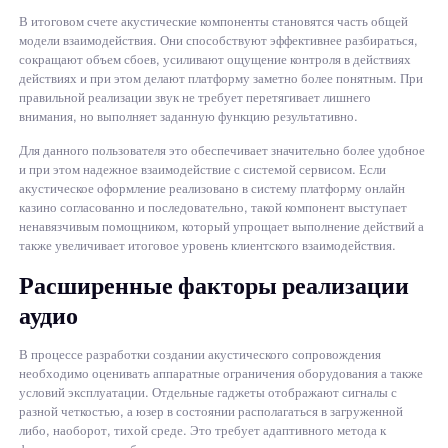
В итоговом счете акустические компоненты становятся часть общей
модели взаимодействия. Они способствуют эффективнее разбираться,
сокращают объем сбоев, усиливают ощущение контроля в действиях
действиях и при этом делают платформу заметно более понятным. При
правильной реализации звук не требует перетягивает лишнего
внимания, но выполняет заданную функцию результативно.
Для данного пользователя это обеспечивает значительно более удобное
и при этом надежное взаимодействие с системой сервисом. Если
акустическое оформление реализовано в систему платформу онлайн
казино согласованно и последовательно, такой компонент выступает
ненавязчивым помощником, который упрощает выполнение действий а
также увеличивает итоговое уровень клиентского взаимодействия.
Расширенные факторы реализации
аудио
В процессе разработки создании акустического сопровождения
необходимо оценивать аппаратные ограничения оборудования а также
условий эксплуатации. Отдельные гаджеты отображают сигналы с
разной четкостью, а юзер в состоянии располагаться в загруженной
либо, наоборот, тихой среде. Это требует адаптивного метода к