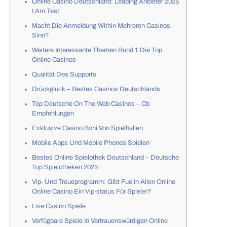
Online Casino Deutschland: Leading Anbieter 2025
I Am Test
Macht Die Anmeldung Within Mehreren Casinos
Sinn?
Weitere Interessante Themen Rund 1 Die Top
Online Casinos
Qualität Des Supports
Drückglück – Bestes Casinos Deutschlands
Top Deutsche On The Web Casinos – Cb
Empfehlungen
Exklusive Casino Boni Von Spielhallen
Mobile Apps Und Mobile Phones Spielen
Bestes Online Spielothek Deutschland – Deutsche
Top Spielotheken 2025
Vip- Und Treueprogramm: Gibt Fue In Allen Online
Online Casino Ein Vip-status Für Spieler?
Live Casino Spiele
Verfügbare Spiele In Vertrauenswürdigen Online