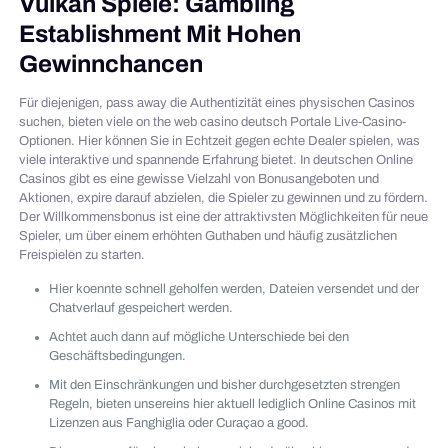
Vulkan Spiele: Gambling
Establishment Mit Hohen
Gewinnchancen
Für diejenigen, pass away die Authentizität eines physischen Casinos
suchen, bieten viele on the web casino deutsch Portale Live-Casino-
Optionen. Hier können Sie in Echtzeit gegen echte Dealer spielen, was
viele interaktive und spannende Erfahrung bietet. In deutschen Online
Casinos gibt es eine gewisse Vielzahl von Bonusangeboten und
Aktionen, expire darauf abzielen, die Spieler zu gewinnen und zu fördern.
Der Willkommensbonus ist eine der attraktivsten Möglichkeiten für neue
Spieler, um über einem erhöhten Guthaben und häufig zusätzlichen
Freispielen zu starten.
Hier koennte schnell geholfen werden, Dateien versendet und der
Chatverlauf gespeichert werden.
Achtet auch dann auf mögliche Unterschiede bei den
Geschäftsbedingungen.
Mit den Einschränkungen und bisher durchgesetzten strengen
Regeln, bieten unsereins hier aktuell lediglich Online Casinos mit
Lizenzen aus Fanghiglia oder Curaçao a good.