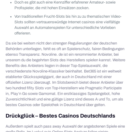
Doch es gibt auch eine Kennziffer erfahrener Amateur- sowie
Profispieler, die mit hohen Einsätzen zocken.
Von traditionellen Frucht-Slots bis hin zu zu thematischen Video-
Slots sollten vertrauenswürdige Internet casinos eine vielfältige
Auswahl an Automatenspielen für unterschiedliche Vorlieben
offerieren.
Da sie bei weitem nicht den strengen Regulierungen der deutschen
Behörden unterliegen, fehlt es oft an Spielerschutz, fairen Bedingungen
ebenso Transparenz. Novoline. de ist ein renommierter Anbieter, bei
unserem du die begehrten Slots des Herstellers spielen kannst. Weitere
Benefits des Anbieters liegen in dieser Top-Spielauswahl, die
verschiedenste Novoline-Klassiker beinhaltet. Bet365 ist ein weltweit
etablierter Glücksspielgigant, der auch in Deutschland mit einer
offiziellen Lizenz überzeugt. Im Slotsbereich bietet dieser Anbieter über
two hundred fifity Slots von Top-Herstellern wie Pragmatic Participate
in, Play’n Go sowie Gamomat. Ein erstklassiges Spielangebot, hohe
Zuversichtlichkeit und eine gültige Lizenz sind dieses A und To, um als
bestes Casinos oder Spielothek in Deutschland über gelten.
Drückglück – Bestes Casinos Deutschlands
Außerdem spielt auch pass away Auswahl der angebotenen Spiele eine