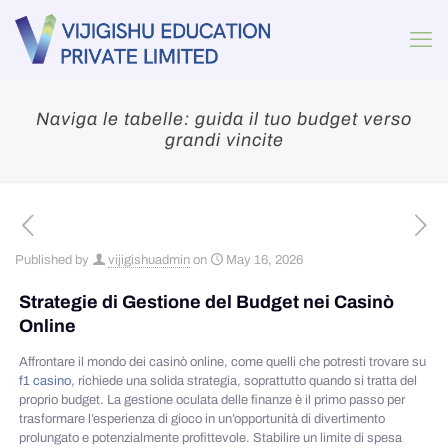
Naviga le tabelle: guida il tuo budget verso
grandi vincite
Published by
vijigishuadmin
on
May 16, 2026
Strategie di Gestione del Budget nei Casinò
Online
Affrontare il mondo dei casinò online, come quelli che potresti trovare su
f1 casino
, richiede una solida strategia, soprattutto quando si tratta del
proprio budget. La gestione oculata delle finanze è il primo passo per
trasformare l’esperienza di gioco in un’opportunità di divertimento
prolungato e potenzialmente profittevole. Stabilire un limite di spesa