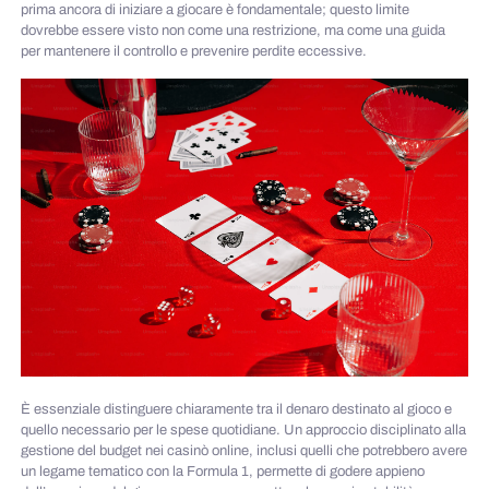
prima ancora di iniziare a giocare è fondamentale; questo limite
dovrebbe essere visto non come una restrizione, ma come una guida
per mantenere il controllo e prevenire perdite eccessive.
È essenziale distinguere chiaramente tra il denaro destinato al gioco e
quello necessario per le spese quotidiane. Un approccio disciplinato alla
gestione del budget nei casinò online, inclusi quelli che potrebbero avere
un legame tematico con la Formula 1, permette di godere appieno