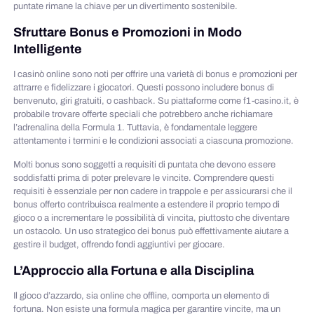
puntate rimane la chiave per un divertimento sostenibile.
Sfruttare Bonus e Promozioni in Modo
Intelligente
I casinò online sono noti per offrire una varietà di bonus e promozioni per
attrarre e fidelizzare i giocatori. Questi possono includere bonus di
benvenuto, giri gratuiti, o cashback. Su piattaforme come f1-casino.it, è
probabile trovare offerte speciali che potrebbero anche richiamare
l’adrenalina della Formula 1. Tuttavia, è fondamentale leggere
attentamente i termini e le condizioni associati a ciascuna promozione.
Molti bonus sono soggetti a requisiti di puntata che devono essere
soddisfatti prima di poter prelevare le vincite. Comprendere questi
requisiti è essenziale per non cadere in trappole e per assicurarsi che il
bonus offerto contribuisca realmente a estendere il proprio tempo di
gioco o a incrementare le possibilità di vincita, piuttosto che diventare
un ostacolo. Un uso strategico dei bonus può effettivamente aiutare a
gestire il budget, offrendo fondi aggiuntivi per giocare.
L’Approccio alla Fortuna e alla Disciplina
Il gioco d’azzardo, sia online che offline, comporta un elemento di
fortuna. Non esiste una formula magica per garantire vincite, ma un