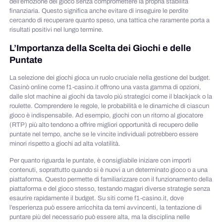
dell’emozione del gioco senza compromettere la propria stabilità
finanziaria. Questo significa anche evitare di inseguire le perdite
cercando di recuperare quanto speso, una tattica che raramente porta a
risultati positivi nel lungo termine.
L’Importanza della Scelta dei Giochi e delle
Puntate
La selezione dei giochi gioca un ruolo cruciale nella gestione del budget.
Casinò online come f1-casino.it offrono una vasta gamma di opzioni,
dalle slot machine ai giochi da tavolo più strategici come il blackjack o la
roulette. Comprendere le regole, le probabilità e le dinamiche di ciascun
gioco è indispensabile. Ad esempio, giochi con un ritorno al giocatore
(RTP) più alto tendono a offrire migliori opportunità di recupero delle
puntate nel tempo, anche se le vincite individuali potrebbero essere
minori rispetto a giochi ad alta volatilità.
Per quanto riguarda le puntate, è consigliabile iniziare con importi
contenuti, soprattutto quando si è nuovi a un determinato gioco o a una
piattaforma. Questo permette di familiarizzare con il funzionamento della
piattaforma e del gioco stesso, testando magari diverse strategie senza
esaurire rapidamente il budget. Su siti come f1-casino.it, dove
l’esperienza può essere arricchita da temi avvincenti, la tentazione di
puntare più del necessario può essere alta, ma la disciplina nelle