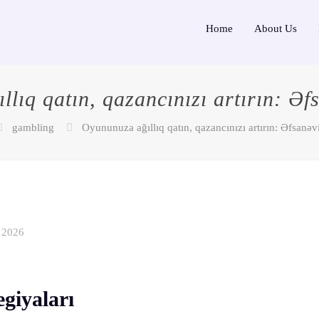
Home
About Us
lıq qatın, qazancınızı artırın: Əf
gambling
Oyununuza ağıllıq qatın, qazancınızı artırın: Əfsanəv
 2026
giyaları