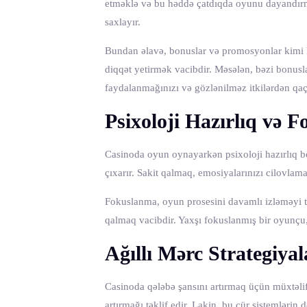
etməklə və bu həddə çatdıqda oyunu dayandırmaq
saxlayır.
Bundan əlavə, bonuslar və promosyonlar kimi kazi
diqqət yetirmək vacibdir. Məsələn, bəzi bonusl
faydalanmağınızı və gözlənilməz itkilərdən qa
Psixoloji Hazırlıq və 
Casinoda oyun oynayarkən psixoloji hazırlıq bö
çıxarır. Sakit qalmaq, emosiyalarınızı cilovl
Fokuslanma, oyun prosesini davamlı izləməyi tə
qalmaq vacibdir. Yaxşı fokuslanmış bir oyunçu,
Ağıllı Mərc Strategiyal
Casinoda qələbə şansını artırmaq üçün müxtəlif
artırmağı təklif edir. Lakin, bu cür sistemlərin