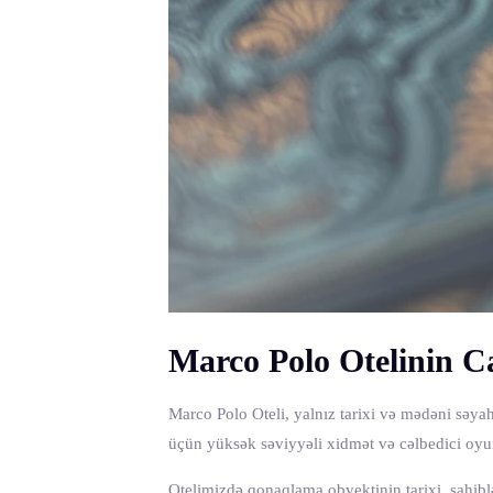
Marco Polo Otelinin C
Marco Polo Oteli, yalnız tarixi və mədəni səyah
üçün yüksək səviyyəli xidmət və cəlbedici oyun m
Otelimizdə qonaqlama obyektinin tarixi, sahiblə