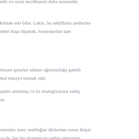
 edir və oyun təcrübənizi daha nəzarətdə
ömək edə bilər. Lakin, bu təkliflərin şərtlərinə
ərtləri başa düşmək, bonuslardan tam
lunan qərarlar adətən uğursuzluğa gətirib
əbul etməyə kömək edir.
şatını anlamaq və öz strategiyanıza sadiq
ur.
istemlər mərc məbləğini itkilərdən sonra ikiqat
rə də, hər bir strategiyanı tətbiq etməzdən