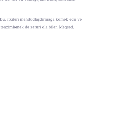
. Bu, itkiləri məhdudlaşdırmağa kömək edir və
ənzimləmək də zəruri ola bilər. Məqsəd,