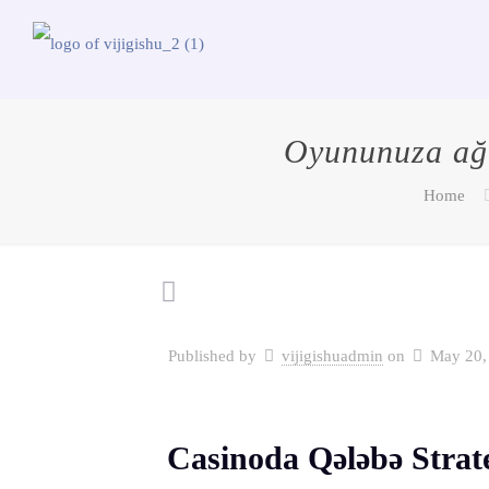
Oyununuza ağıl
Home
Published by
vijigishuadmin
on
May 20,
Casinoda Qələbə Strate