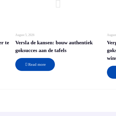
August 5, 2026
August
r te
Versla de kansen: bouw authentiek
Ver
goksucces aan de tafels
gok
win
Read more