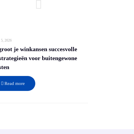
 5, 2026
groot je winkansen succesvolle
strategieën voor buitengewone
sten
Read more