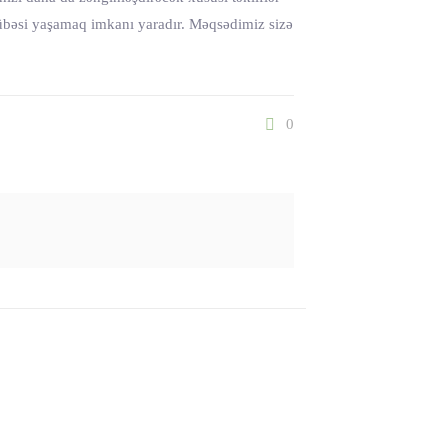
übəsi yaşamaq imkanı yaradır. Məqsədimiz sizə
0